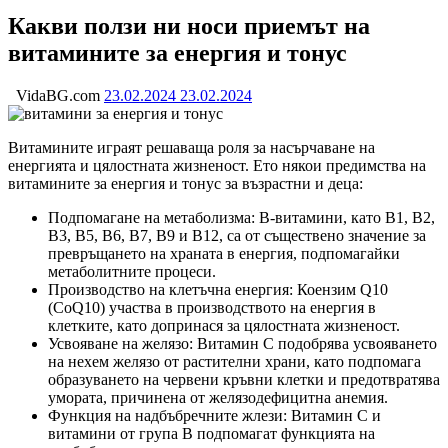
Какви ползи ни носи приемът на
витамините за енергия и тонус
VidaBG.com
23.02.2024
23.02.2024
Витамините играят решаваща роля за насърчаване на
енергията и цялостната жизненост. Ето някои предимства на
витамините за енергия и тонус за възрастни и деца:
Подпомагане на метаболизма: B-витамини, като B1, B2,
B3, B5, B6, B7, B9 и B12, са от съществено значение за
превръщането на храната в енергия, подпомагайки
метаболитните процеси.
Производство на клетъчна енергия: Коензим Q10
(CoQ10) участва в производството на енергия в
клетките, като допринася за цялостната жизненост.
Усвояване на желязо: Витамин С подобрява усвояването
на нехем желязо от растителни храни, като подпомага
образуването на червени кръвни клетки и предотвратява
умората, причинена от желязодефицитна анемия.
Функция на надбъбречните жлези: Витамин С и
витамини от група В подпомагат функцията на