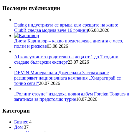
Последни публикации
Dating индустрията се връща към срещите на живо:
ClubR следва модела вече 16 години
06.08.2026
Диета Карнивор – какво представлява диетата с месо,
ползи и рискове
03.08.2026
AI консултант за родители на деца от 1 до 7 години
създаде български експерт
23.07.2026
DEVIN Минерална и Дженерали Застраховане
разширяват националната кампания „Хидратирай се
точно сега!“
20.07.2026
„Ролинг стоунс“ издадоха новия албум Foreign Tongues и
загатнаха за предстоящо турне
10.07.2026
Категории
Бизнес
4
Дом
37