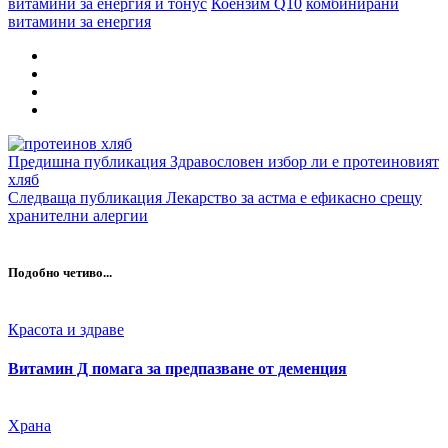
витамини за енергия и тонус
Коензим Q10
комбинирани
витамини за енергия
Предишна публикация
Здравословен избор ли е протеиновият
хляб
Следваща публикация
Лекарство за астма е ефикасно срещу
хранителни алергии
Подобно четиво...
Категория:
Красота и здраве
Витамин Д помага за предпазване от деменция
Категория:
Храна