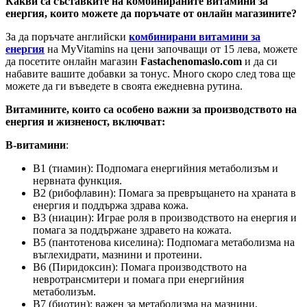
Какви са съставките на комбинираните витамини за
енергия, които можете да поръчате от онлайн магазините?
За да поръчате английски
комбинирани
витамини
за
енергия
на MyVitamins на цени започващи от 15 лева, можете
да посетите онлайн магазин
Fastachenomaslo.com
и да си
набавите вашите добавки за тонус. Много скоро след това ще
можете да ги въведете в своята ежедневна рутина.
Витамините, които са особено важни за производството на
енергия и жизненост, включват:
B-витамини
:
В1 (тиамин): Подпомага енергийния метаболизъм и
нервната функция.
B2 (рибофлавин): Помага за превръщането на храната в
енергия и поддържа здрава кожа.
B3 (ниацин): Играе роля в производството на енергия и
помага за поддържане здравето на кожата.
B5 (пантотенова киселина): Подпомага метаболизма на
въглехидрати, мазнини и протеини.
B6 (Пиридоксин): Помага производството на
невротрансмитери и помага при енергийния
метаболизъм.
B7 (биотин): важен за метаболизма на мазнини,