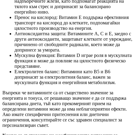
надбъбречните жлези, като подпомагат реакцията на
тялото към стрес и допринасят за балансирано
енергийно ниво.
Пренос на кислород: Витамин Е поддържа ефективния
транспорт на кислород до клетките, подпомагайки
цялостното производство на енергия.
Антиоксидантна защита: Витамините A, C и E, заедно с
други антиоксиданти, защитават клетките от увреждане,
причинено от свободните радикали, което може да
допринесе за умората.
Мускулна функция: Витамин D играе роля в мускулната
функция и може да повлияе на цялостното физическо
представяне.
Електролитен баланс: Витамини като B5 и B6
допринасят за електролитния баланс, важен за
мускулната функция и енергийния метаболизъм.
Въпреки че витамините са от съществено значение за
енергията и тонуса, от решаващо значение е да се поддържа
балансирана диета, тъй като прекомерният прием на
определени витамини може да има неблагоприятни ефекти.
Ако имате специфични притеснения или диетични
ограничения, консултирайте се със здравен специалист за
персонализиран съвет.