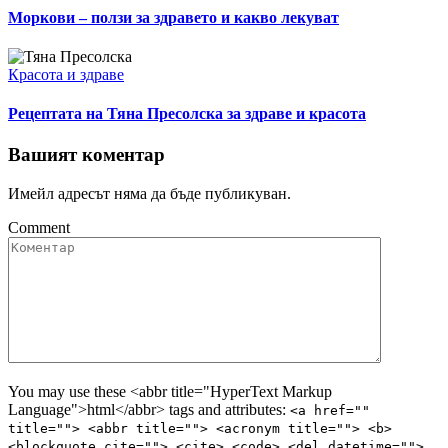
Моркови – ползи за здравето и какво лекуват
Категория:
Красота и здраве
Рецептата на Тяна Пресолска за здраве и красота
Вашият коментар
Имейл адресът няма да бъде публикуван.
Comment
You may use these <abbr title="HyperText Markup
Language">html</abbr> tags and attributes:
<a href=""
title=""> <abbr title=""> <acronym title=""> <b>
<blockquote cite=""> <cite> <code> <del datetime="">