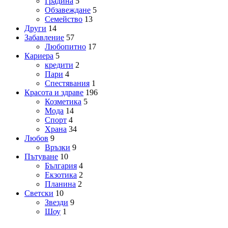
Градина
5
Обзавеждане
5
Семейство
13
Други
14
Забавление
57
Любопитно
17
Кариера
5
кредити
2
Пари
4
Спестявания
1
Красота и здраве
196
Козметика
5
Мода
14
Спорт
4
Храна
34
Любов
9
Връзки
9
Пътуване
10
България
4
Екзотика
2
Планина
2
Светски
10
Звезди
9
Шоу
1