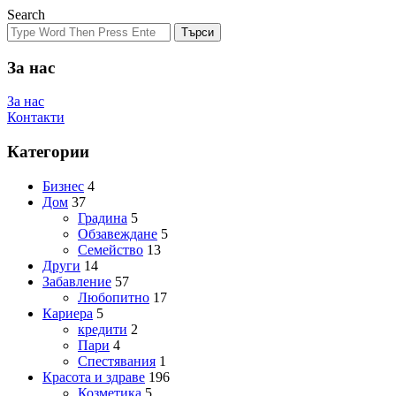
Search
Търси
За нас
За нас
Контакти
Категории
Бизнес
4
Дом
37
Градина
5
Обзавеждане
5
Семейство
13
Други
14
Забавление
57
Любопитно
17
Кариера
5
кредити
2
Пари
4
Спестявания
1
Красота и здраве
196
Козметика
5