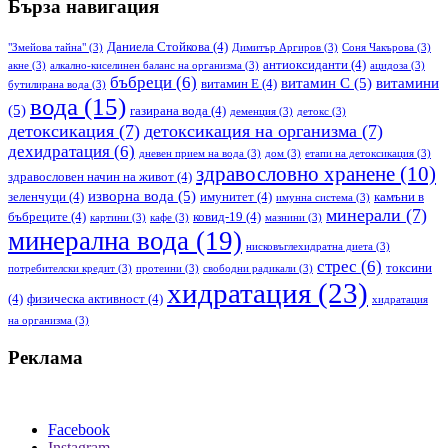
Бърза навигация
Даниела Стойкова
(4)
"Змейова тайна"
(3)
Димитър Аргиров
(3)
Соня Чакърова
(3)
антиоксиданти
(4)
акне
(3)
алкално-киселинен баланс на организма
(3)
ацидоза
(3)
бъбреци
(6)
витамин С
(5)
витамини
витамин Е
(4)
бутилирана вода
(3)
вода
(15)
(5)
газирана вода
(4)
деменция
(3)
детокс
(3)
детоксикация
(7)
детоксикация на организма
(7)
дехидратация
(6)
дневен прием на вода
(3)
дом
(3)
етапи на детоксикация
(3)
здравословно хранене
(10)
здравословен начин на живот
(4)
изворна вода
(5)
зеленчуци
(4)
имунитет
(4)
камъни в
имунна система
(3)
минерали
(7)
бъбреците
(4)
ковид-19
(4)
картини
(3)
кафе
(3)
мазнини
(3)
минерална вода
(19)
нисковъглехидратна диета
(3)
стрес
(6)
токсини
потребителски кредит
(3)
протеини
(3)
свободни радикали
(3)
хидратация
(23)
(4)
физическа активност
(4)
хидратация
на организма
(3)
Реклама
Facebook
Instagram