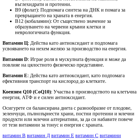
въглехидрати и протеини.
B9 (фолат): Подпомага синтеза на ДНК и помага за
превръщането на храната в енергия.
B12 (кобаламин): От съществено значение за
образуването на червени кръвни клетки и
неврологичната функция.
Витамин Ц
: Действа като антиоксидант и подпомага
усвояването на нехем желязо за производство на енергия.
Витамин D
: Играе роля в мускулната функция и може да
повлияе на цялостното физическо представяне.
Витамин Е
: Действа като антиоксидант, като подпомага
ефективния транспорт на кислород до клетките.
Коензим Q10 (CoQ10)
: Участва в производството на клетъчна
енергия, АТФ и е силен антиоксидант.
Осигурете си балансирана диета с разнообразие от плодове,
зеленчуци, пълнозърнести храни, постни протеини и млечни
продукти или млечни алтернативи, за да си набавите повече
от тези витамини за тонус и енергия с храната.
витамин В
витамин Д
витамин Е
витамин С
витамини