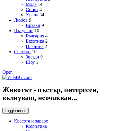
Мода
14
Спорт
4
Храна
34
Любов
9
Връзки
9
Пътуване
10
България
4
Екзотика
2
Планина
2
Светски
10
Звезди
9
Шоу
1
Open
Животът - пъстър, интересен,
вълнуващ, неочакван...
Toggle menu
Красота и здраве
Козметика