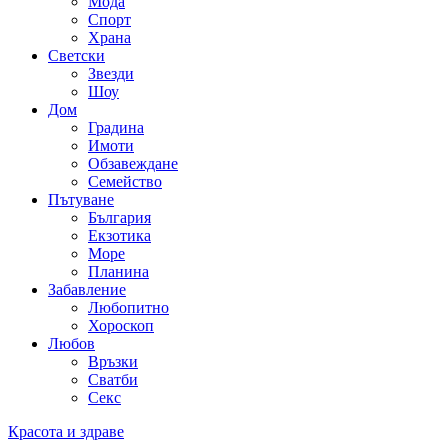
Мода
Спорт
Храна
Светски
Звезди
Шоу
Дом
Градина
Имоти
Обзавеждане
Семейство
Пътуване
България
Екзотика
Море
Планина
Забавление
Любопитно
Хороскоп
Любов
Връзки
Сватби
Секс
Категория:
Красота и здраве