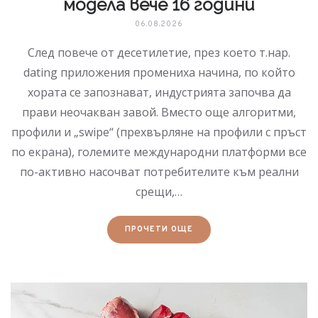
модела вече 16 години
06.08.2026
След повече от десетилетие, през което т.нар.
dating приложения промениха начина, по който
хората се запознават, индустрията започва да
прави неочакван завой. Вместо още алгоритми,
профили и „swipe“ (прехвърляне на профили с пръст
по екрана), големите международни платформи все
по-активно насочват потребителите към реални
срещи,…
ПРОЧЕТИ ОЩЕ