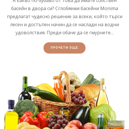
А какво по-хубаво от това да имате собствен
басейн в двора си? Сглобяеми басейни Monima
предлагат чудесно решение за всеки, който търси
лесен и достъпен начин да се наслади на водни
удоволствия. Преди обаче да се гмурнете…
ПРОЧЕТИ ОЩЕ