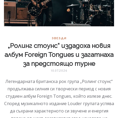
ЗВЕЗДИ
„Ролинг стоунс“ издадоха новия
албум Foreign Tongues и загатнаха
за предстоящо турне
10.07.2026
Легендарната британска рок група „Ролинг стоунс“
продължава силния си творчески период с новия
студиен албум Foreign Tongues, който излезе днес.
Според музикалното издание Louder групата успява
да съхрани характерното си звучене и енергия