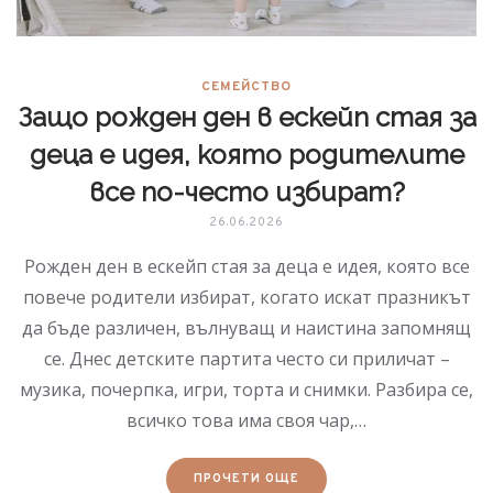
СЕМЕЙСТВО
Защо рожден ден в ескейп стая за
деца е идея, която родителите
все по-често избират?
26.06.2026
Рожден ден в ескейп стая за деца е идея, която все
повече родители избират, когато искат празникът
да бъде различен, вълнуващ и наистина запомнящ
се. Днес детските партита често си приличат –
музика, почерпка, игри, торта и снимки. Разбира се,
всичко това има своя чар,…
ПРОЧЕТИ ОЩЕ