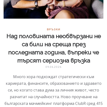
ВРЪЗКИ
Над половината необвързани не
са били на среща през
последната година, въпреки че
търсят сериозна връзка
09.06.2026
Много хора подхождат стратегически към
кариерата, финансите, образованието и здравето
си, но когато става дума за личния живот, често
разчитат на случайността. Ново проучване на
българската мачмейкинг платформа ClubR сред 415