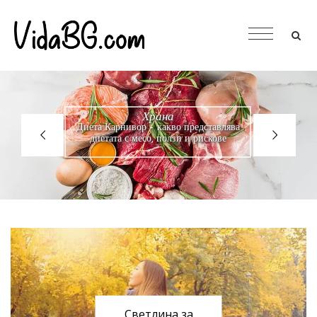
Храна
Диета Карнивор – какво представлява
диетата с месо, ползи и рискове
Светлина за