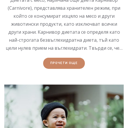
Диетата с месо, наричана още диета Карнивор
(Carnivore), представлява хранителен режим, при
който се консумират изцяло на месо и други
животински продукти, като изключват всички
други храни. Карнивор диетата се определя като
най-строгата безвъглехидратна диета, тъй като
цели нулев прием на въглехидрати. Твърди се, че…
ПРОЧЕТИ ОЩЕ