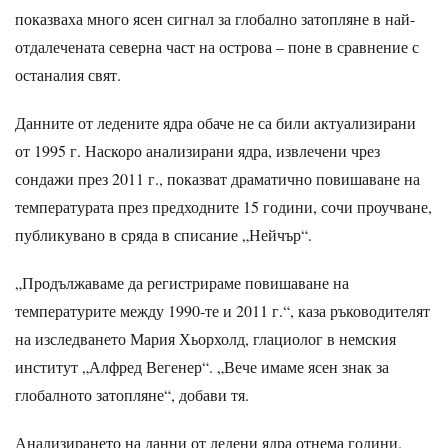
показваха много ясен сигнал за глобално затопляне в най-
отдалечената северна част на острова – поне в сравнение с
останалия свят.
Данните от ледените ядра обаче не са били актуализирани
от 1995 г. Наскоро анализирани ядра, извлечени чрез
сондажи през 2011 г., показват драматично повишаване на
температурата през предходните 15 години, сочи проучване,
публикувано в сряда в списание „Нейчър“.
„Продължаваме да регистрираме повишаване на
температурите между 1990-те и 2011 г.“, каза ръководителят
на изследването Мария Хьорхолд, глациолог в немския
институт „Алфред Вегенер“. „Вече имаме ясен знак за
глобалното затопляне“, добави тя.
Анализирането на данни от ледени ядра отнема години.