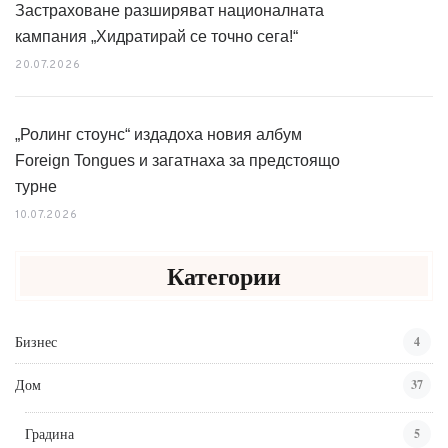
Застраховане разширяват националната
кампания „Хидратирай се точно сега!“
20.07.2026
„Ролинг стоунс“ издадоха новия албум
Foreign Tongues и загатнаха за предстоящо
турне
10.07.2026
Категории
Бизнес
4
Дом
37
Градина
5