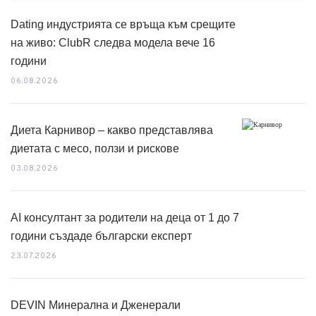
Dating индустрията се връща към срещите
на живо: ClubR следва модела вече 16
години
06.08.2026
Диета Карнивор – какво представлява
диетата с месо, ползи и рискове
03.08.2026
AI консултант за родители на деца от 1 до 7
години създаде български експерт
23.07.2026
DEVIN Минерална и Дженерали