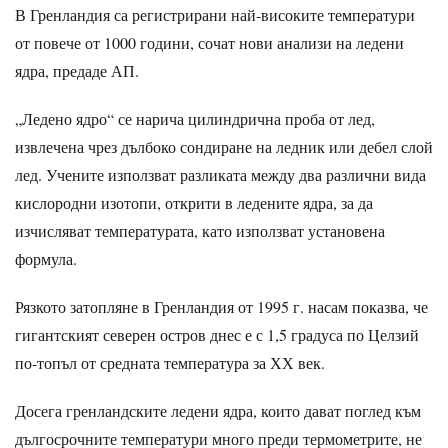
В Гренландия са регистрирани най-високите температури
от повече от 1000 години, сочат нови анализи на ледени
ядра, предаде АП.
„Ледено ядро“ се нарича цилиндрична проба от лед,
извлечена чрез дълбоко сондиране на ледник или дебел слой
лед. Учените използват разликата между два различни вида
кислородни изотопи, открити в ледените ядра, за да
изчисляват температурата, като използват установена
формула.
Рязкото затопляне в Гренландия от 1995 г. насам показва, че
гигантският северен остров днес е с 1,5 градуса по Целзий
по-топъл от средната температура за ХХ век.
Досега гренландските ледени ядра, които дават поглед към
дългосрочните температури много преди термометрите, не