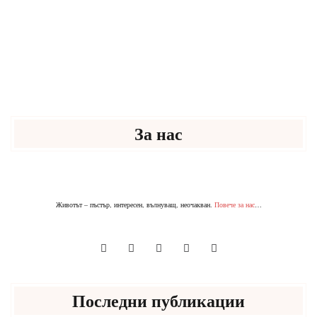
За нас
Животът – пъстър, интересен, вълнуващ, неочакван.
Повече за нас
…
Последни публикации