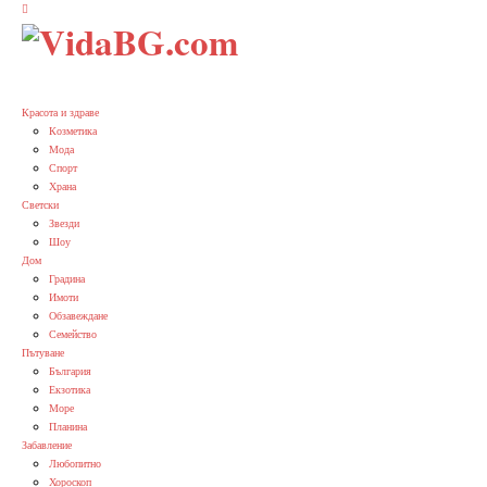
Красота и здраве
Козметика
Мода
Спорт
Храна
Светски
Звезди
Шоу
Дом
Градина
Имоти
Обзавеждане
Семейство
Пътуване
България
Екзотика
Море
Планина
Забавление
Любопитно
Хороскоп