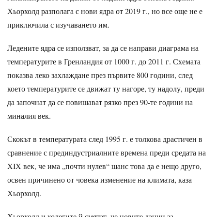
Хьорхолд разполага с нови ядра от 2019 г., но все още не е
приключила с изучаването им.
Ледените ядра се използват, за да се направи диаграма на
температурите в Гренландия от 1000 г. до 2011 г. Схемата
показва леко захлаждане през първите 800 години, след
което температурите се движат ту нагоре, ту надолу, преди
да започнат да се повишават рязко през 90-те години на
миналия век.
Скокът в температурата след 1995 г. е толкова драстичен в
сравнение с прединдустриалните времена преди средата на
XIX век, че има „почти нулев“ шанс това да е нещо друго,
освен причинено от човека изменение на климата, каза
Хьорхолд.
Хьорхолд и колегите й смятат, че новите данни за