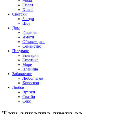
Мода
Спорт
Храна
Светски
Звезди
Шоу
Дом
Градина
Имоти
Обзавеждане
Семейство
Пътуване
България
Екзотика
Море
Планина
Забавление
Любопитно
Хороскоп
Любов
Връзки
Сватби
Секс
Таг:
алкална диета за