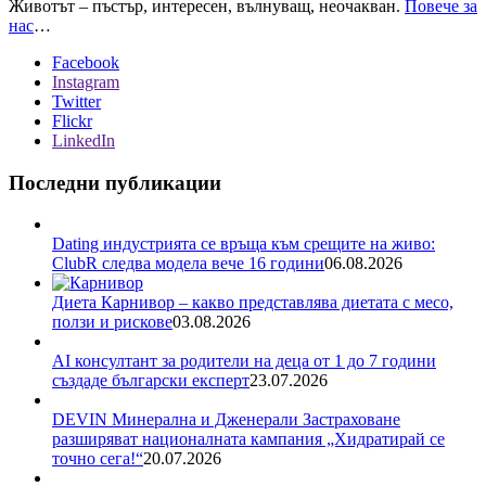
Животът – пъстър, интересен, вълнуващ, неочакван.
Повече за
нас
…
Facebook
Instagram
Twitter
Flickr
LinkedIn
Последни публикации
Dating индустрията се връща към срещите на живо:
ClubR следва модела вече 16 години
06.08.2026
Диета Карнивор – какво представлява диетата с месо,
ползи и рискове
03.08.2026
AI консултант за родители на деца от 1 до 7 години
създаде български експерт
23.07.2026
DEVIN Минерална и Дженерали Застраховане
разширяват националната кампания „Хидратирай се
точно сега!“
20.07.2026