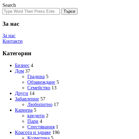
Search
Търси
За нас
За нас
Контакти
Категории
Бизнес
4
Дом
37
Градина
5
Обзавеждане
5
Семейство
13
Други
14
Забавление
57
Любопитно
17
Кариера
5
кредити
2
Пари
4
Спестявания
1
Красота и здраве
196
Козметика
5