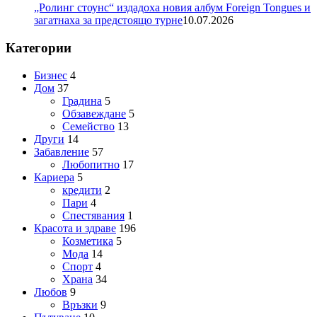
„Ролинг стоунс“ издадоха новия албум Foreign Tongues и
загатнаха за предстоящо турне
10.07.2026
Категории
Бизнес
4
Дом
37
Градина
5
Обзавеждане
5
Семейство
13
Други
14
Забавление
57
Любопитно
17
Кариера
5
кредити
2
Пари
4
Спестявания
1
Красота и здраве
196
Козметика
5
Мода
14
Спорт
4
Храна
34
Любов
9
Връзки
9