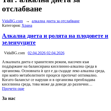
отслабване
VidaBG.com
→
алкална диета за отслабване
Категория:
Храна
Алкална диета и ролята на плодовете и
зеленчуците
VidaBG.com
02.04.2026
02.04.2026
Алкалната диета е хранителен режим, насочен към
поддържане на балансирана киселинно-алкална среда в
организма. Основната ѝ цел е да създаде леко алкална среда,
при която метаболитните процеси протичат оптимално.
Когато балансът се наруши и в организма преобладава
киселинна среда, това може да доведе до различни…
Прочети още
За нас