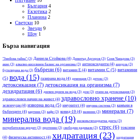
Пътуване
10
България
4
Екзотика
2
Планина
2
Светски
10
Звезди
9
Шоу
1
Бърза навигация
Даниела Стойкова
(4)
"Змейова тайна"
(3)
Димитър Аргиров
(3)
Соня Чакърова
(3)
антиоксиданти
(4)
акне
(3)
алкално-киселинен баланс на организма
(3)
ацидоза
(3)
бъбреци
(6)
витамин С
(5)
витамини
витамин Е
(4)
бутилирана вода
(3)
вода
(15)
(5)
газирана вода
(4)
деменция
(3)
детокс
(3)
детоксикация
(7)
детоксикация на организма
(7)
дехидратация
(6)
дневен прием на вода
(3)
дом
(3)
етапи на детоксикация
(3)
здравословно хранене
(10)
здравословен начин на живот
(4)
изворна вода
(5)
зеленчуци
(4)
имунитет
(4)
камъни в
имунна система
(3)
минерали
(7)
бъбреците
(4)
ковид-19
(4)
картини
(3)
кафе
(3)
мазнини
(3)
минерална вода
(19)
нисковъглехидратна диета
(3)
стрес
(6)
токсини
потребителски кредит
(3)
протеини
(3)
свободни радикали
(3)
хидратация
(23)
(4)
физическа активност
(4)
хидратация