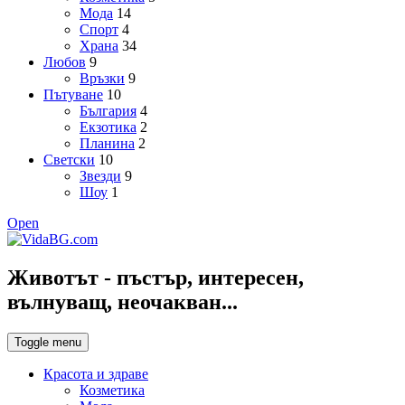
Мода
14
Спорт
4
Храна
34
Любов
9
Връзки
9
Пътуване
10
България
4
Екзотика
2
Планина
2
Светски
10
Звезди
9
Шоу
1
Open
Животът - пъстър, интересен,
вълнуващ, неочакван...
Toggle menu
Красота и здраве
Козметика