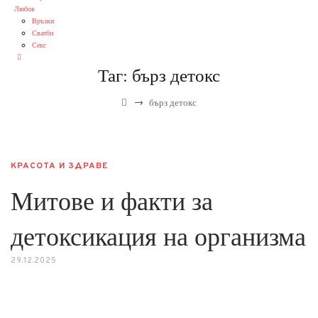
Любов
Връзки
Сватби
Секс
Таг:
бърз детокс
→
бърз детокс
КРАСОТА И ЗДРАВЕ
Митове и факти за
детоксикация на организма
29.12.2025