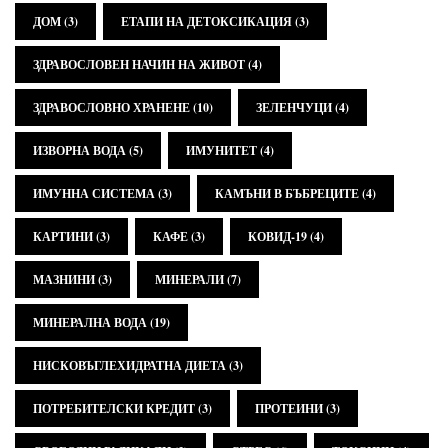
ДОМ
(3)
ЕТАПИ НА ДЕТОКСИКАЦИЯ
(3)
ЗДРАВОСЛОВЕН НАЧИН НА ЖИВОТ
(4)
ЗДРАВОСЛОВНО ХРАНЕНЕ
(10)
ЗЕЛЕНЧУЦИ
(4)
ИЗВОРНА ВОДА
(5)
ИМУНИТЕТ
(4)
ИМУННА СИСТЕМА
(3)
КАМЪНИ В БЪБРЕЦИТЕ
(4)
КАРТИНИ
(3)
КАФЕ
(3)
КОВИД-19
(4)
МАЗНИНИ
(3)
МИНЕРАЛИ
(7)
МИНЕРАЛНА ВОДА
(19)
НИСКОВЪГЛЕХИДРАТНА ДИЕТА
(3)
ПОТРЕБИТЕЛСКИ КРЕДИТ
(3)
ПРОТЕИНИ
(3)