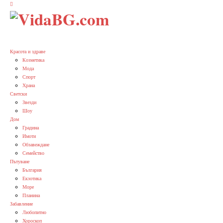
Красота и здраве
Козметика
Мода
Спорт
Храна
Светски
Звезди
Шоу
Дом
Градина
Имоти
Обзавеждане
Семейство
Пътуване
България
Екзотика
Море
Планина
Забавление
Любопитно
Хороскоп