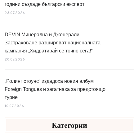
години създаде български експерт
23.07.2026
DEVIN Минерална и Дженерали
Застраховане разширяват националната
кампания „Хидратирай се точно сега!“
20.07.2026
„Ролинг стоунс“ издадоха новия албум
Foreign Tongues и загатнаха за предстоящо
турне
10.07.2026
Категории