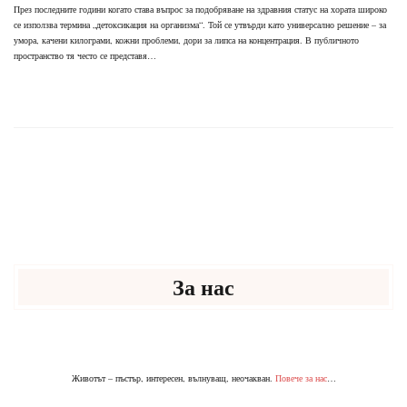
През последните години когато става въпрос за подобряване на здравния статус на хората широко
се използва термина „детоксикация на организма“. Той се утвърди като универсално решение – за
умора, качени килограми, кожни проблеми, дори за липса на концентрация. В публичното
пространство тя често се представя…
За нас
Животът – пъстър, интересен, вълнуващ, неочакван.
Повече за нас
…