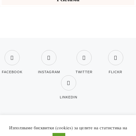
FACEBOOK
INSTAGRAM
TWITTER
FLICKR
LINKEDIN
Използваме бисквитки (cookies) за целите на статистика на
© Copyright 2026
VidaBG.com - Животът
. Всички права запазени.