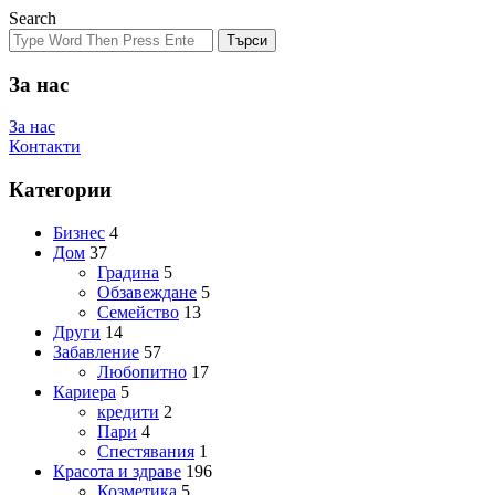
Search
Търси
За нас
За нас
Контакти
Категории
Бизнес
4
Дом
37
Градина
5
Обзавеждане
5
Семейство
13
Други
14
Забавление
57
Любопитно
17
Кариера
5
кредити
2
Пари
4
Спестявания
1
Красота и здраве
196
Козметика
5