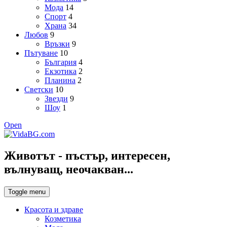
Мода
14
Спорт
4
Храна
34
Любов
9
Връзки
9
Пътуване
10
България
4
Екзотика
2
Планина
2
Светски
10
Звезди
9
Шоу
1
Open
Животът - пъстър, интересен,
вълнуващ, неочакван...
Toggle menu
Красота и здраве
Козметика