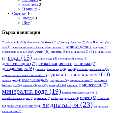
Екзотика
2
Планина
2
Светски
10
Звезди
9
Шоу
1
Бърза навигация
Даниела Стойкова
(4)
"Змейова тайна"
(3)
Димитър Аргиров
(3)
Соня Чакърова
(3)
антиоксиданти
(4)
акне
(3)
алкално-киселинен баланс на организма
(3)
ацидоза
(3)
бъбреци
(6)
витамин С
(5)
витамини
витамин Е
(4)
бутилирана вода
(3)
вода
(15)
(5)
газирана вода
(4)
деменция
(3)
детокс
(3)
детоксикация
(7)
детоксикация на организма
(7)
дехидратация
(6)
дневен прием на вода
(3)
дом
(3)
етапи на детоксикация
(3)
здравословно хранене
(10)
здравословен начин на живот
(4)
изворна вода
(5)
зеленчуци
(4)
имунитет
(4)
камъни в
имунна система
(3)
минерали
(7)
бъбреците
(4)
ковид-19
(4)
картини
(3)
кафе
(3)
мазнини
(3)
минерална вода
(19)
нисковъглехидратна диета
(3)
стрес
(6)
токсини
потребителски кредит
(3)
протеини
(3)
свободни радикали
(3)
хидратация
(23)
(4)
физическа активност
(4)
хидратация
на организма
(3)