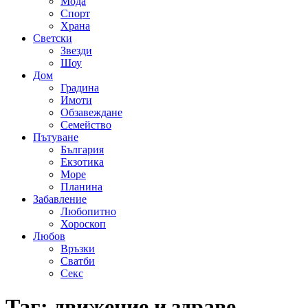
Мода
Спорт
Храна
Светски
Звезди
Шоу
Дом
Градина
Имоти
Обзавеждане
Семейство
Пътуване
България
Екзотика
Море
Планина
Забавление
Любопитно
Хороскоп
Любов
Връзки
Сватби
Секс
Таг:
движение и здраве