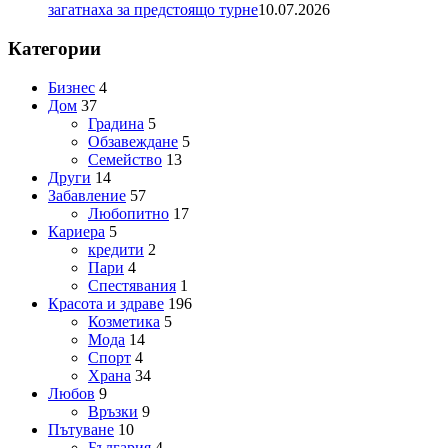
загатнаха за предстоящо турне
10.07.2026
Категории
Бизнес
4
Дом
37
Градина
5
Обзавеждане
5
Семейство
13
Други
14
Забавление
57
Любопитно
17
Кариера
5
кредити
2
Пари
4
Спестявания
1
Красота и здраве
196
Козметика
5
Мода
14
Спорт
4
Храна
34
Любов
9
Връзки
9
Пътуване
10
България
4