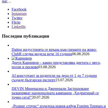
нас
…
Facebook
Instagram
Twitter
Flickr
LinkedIn
Последни публикации
Dating индустрията се връща към срещите на живо:
ClubR следва модела вече 16 години
06.08.2026
Диета Карнивор – какво представлява диетата с месо,
ползи и рискове
03.08.2026
AI консултант за родители на деца от 1 до 7 години
създаде български експерт
23.07.2026
DEVIN Минерална и Дженерали Застраховане
разширяват националната кампания „Хидратирай се
точно сега!“
20.07.2026
„Ролинг стоунс“ издадоха новия албум Foreign Tongues и