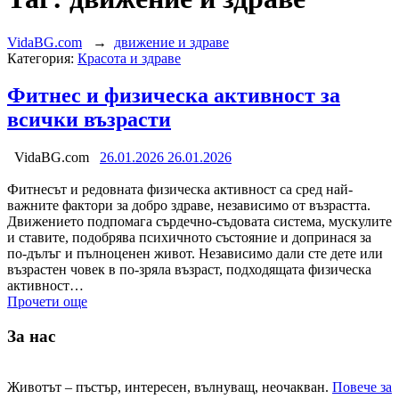
VidaBG.com
→
движение и здраве
Категория:
Красота и здраве
Фитнес и физическа активност за
всички възрасти
VidaBG.com
26.01.2026
26.01.2026
Фитнесът и редовната физическа активност са сред най-
важните фактори за добро здраве, независимо от възрастта.
Движението подпомага сърдечно-съдовата система, мускулите
и ставите, подобрява психичното състояние и допринася за
по-дълъг и пълноценен живот. Независимо дали сте дете или
възрастен човек в по-зряла възраст, подходящата физическа
активност…
Прочети още
За нас
Животът – пъстър, интересен, вълнуващ, неочакван.
Повече за