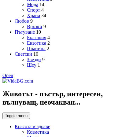
Мода
14
Спорт
4
Храна
34
Любов
9
Връзки
9
Пътуване
10
България
4
Екзотика
2
Планина
2
Светски
10
Звезди
9
Шоу
1
Open
Животът - пъстър, интересен,
вълнуващ, неочакван...
Toggle menu
Красота и здраве
Козметика