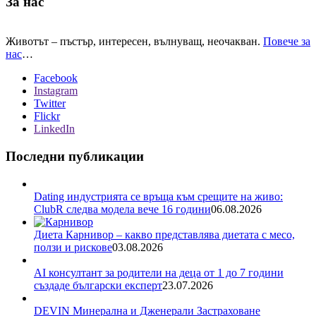
За нас
Животът – пъстър, интересен, вълнуващ, неочакван.
Повече за
нас
…
Facebook
Instagram
Twitter
Flickr
LinkedIn
Последни публикации
Dating индустрията се връща към срещите на живо:
ClubR следва модела вече 16 години
06.08.2026
Диета Карнивор – какво представлява диетата с месо,
ползи и рискове
03.08.2026
AI консултант за родители на деца от 1 до 7 години
създаде български експерт
23.07.2026
DEVIN Минерална и Дженерали Застраховане