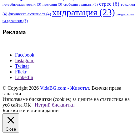
стрес
(6)
токсини
потребителски кредит
(3)
протеини
(3)
свободни радикали
(3)
хидратация
(23)
(4)
физическа активност
(4)
хидратация
на организма
(3)
Реклама
Facebook
Instagram
Twitter
Flickr
LinkedIn
© Copyright 2026
VidaBG.com - Животът
. Всички права
запазени.
Използваме бисквитки (cookies) за целите на статистика на
уеб сайта.
ОК
Изтрий бисквитки
Бисквитки и лични данни
Close