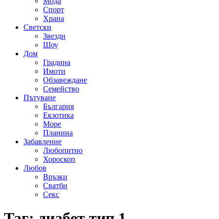
Мода
Спорт
Храна
Светски
Звезди
Шоу
Дом
Градина
Имоти
Обзавеждане
Семейство
Пътуване
България
Екзотика
Море
Планина
Забавление
Любопитно
Хороскоп
Любов
Връзки
Сватби
Секс
Таг:
диабет тип 1