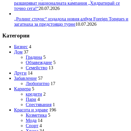
разширяват националната кампания „Хидратирай се
точно сега!“
20.07.2026
„Ролинг стоунс“ издадоха новия албум Foreign Tongues и
загатнаха за предстоящо турне
10.07.2026
Категории
Бизнес
4
Дом
37
Градина
5
Обзавеждане
5
Семейство
13
Други
14
Забавление
57
Любопитно
17
Кариера
5
кредити
2
Пари
4
Спестявания
1
Красота и здраве
196
Козметика
5
Мода
14
Спорт
4
Храна
34