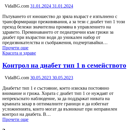
VidaBG.com
31.01.2024
31.01.2024
Пътуването от юношество до зряла възраст е изпълнено с
трансформиращи преживявания, а за тези с диабет тип 1 този
преход бележи значителна промяна в управлението на
здравето. Преминаването от педиатрични към грижи за
диабет при възрастни води до уникален набор от
предизвикателства и съображения, подчертавайки…
Прочети още
Категория:
Красота и здраве
Контрол на диабет тип 1 в семейството
VidaBG.com
30.05.2023
30.05.2023
Диабетът тип 1 е състояние, което изисква постоянно
внимание и грижа. Хората с диабет тип 1 се нуждаят от
непрекъснато наблюдение, за да поддържат нивата на
кръвната захар в оптималните граници и да избегнат
усложненията, които могат да възникнат при неправилен
контрол на диабета. В…
Прочети още