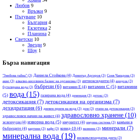
Любов
9
Връзки
9
Пътуване
10
България
4
Екзотика
2
Планина
2
Светски
10
Звезди
9
Шоу
1
Бърза навигация
Даниела Стойкова
(4)
"Змейова тайна"
(3)
Димитър Аргиров
(3)
Соня Чакърова
(3)
антиоксиданти
(4)
акне
(3)
алкално-киселинен баланс на организма
(3)
ацидоза
(3)
бъбреци
(6)
витамин С
(5)
витамини
витамин Е
(4)
бутилирана вода
(3)
вода
(15)
(5)
газирана вода
(4)
деменция
(3)
детокс
(3)
детоксикация
(7)
детоксикация на организма
(7)
дехидратация
(6)
дневен прием на вода
(3)
дом
(3)
етапи на детоксикация
(3)
здравословно хранене
(10)
здравословен начин на живот
(4)
изворна вода
(5)
зеленчуци
(4)
имунитет
(4)
камъни в
имунна система
(3)
минерали
(7)
бъбреците
(4)
ковид-19
(4)
картини
(3)
кафе
(3)
мазнини
(3)
минерална вода
(19)
нисковъглехидратна диета
(3)