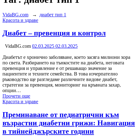
VidaBG.com
→
диабет тип 1
Категория:
Красота и здраве
Диабет – превенция и контрол
VidaBG.com
02.03.2025
02.03.2025
Диабетът е хронично заболяване, което засяга милиони хора
по света. Разбирането на тънкостите на диабета, неговата
превенция и управление е от решаващо значение за
пациентите и техните семейства. В това изчерпателно
ръководство ще разгледаме различните видове диабет,
стратегии за превенция, мониторинг на кръвната захар,
опции…
Прочети още
Категория:
Красота и здраве
Преминаване от педиатрични към
възрастни диабетни грижи: Навигация
в тийнейджърските години