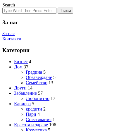
Search
Търси
За нас
За нас
Контакти
Категории
Бизнес
4
Дом
37
Градина
5
Обзавеждане
5
Семейство
13
Други
14
Забавление
57
Любопитно
17
Кариера
5
кредити
2
Пари
4
Спестявания
1
Красота и здраве
196
Козметика
5