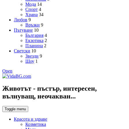
Мода
14
Спорт
4
Храна
34
Любов
9
Връзки
9
Пътуване
10
България
4
Екзотика
2
Планина
2
Светски
10
Звезди
9
Шоу
1
Open
Животът - пъстър, интересен,
вълнуващ, неочакван...
Toggle menu
Красота и здраве
Козметика