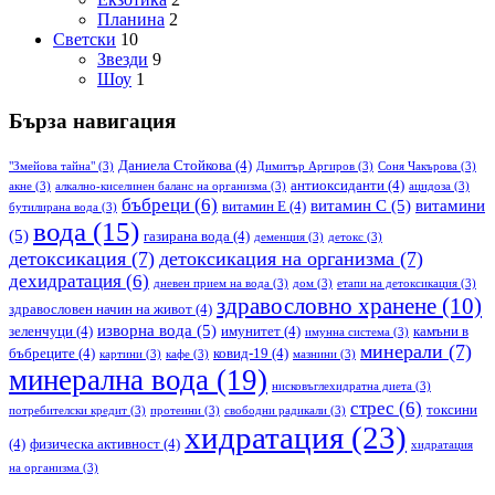
Планина
2
Светски
10
Звезди
9
Шоу
1
Бърза навигация
Даниела Стойкова
(4)
"Змейова тайна"
(3)
Димитър Аргиров
(3)
Соня Чакърова
(3)
антиоксиданти
(4)
акне
(3)
алкално-киселинен баланс на организма
(3)
ацидоза
(3)
бъбреци
(6)
витамин С
(5)
витамини
витамин Е
(4)
бутилирана вода
(3)
вода
(15)
(5)
газирана вода
(4)
деменция
(3)
детокс
(3)
детоксикация
(7)
детоксикация на организма
(7)
дехидратация
(6)
дневен прием на вода
(3)
дом
(3)
етапи на детоксикация
(3)
здравословно хранене
(10)
здравословен начин на живот
(4)
изворна вода
(5)
зеленчуци
(4)
имунитет
(4)
камъни в
имунна система
(3)
минерали
(7)
бъбреците
(4)
ковид-19
(4)
картини
(3)
кафе
(3)
мазнини
(3)
минерална вода
(19)
нисковъглехидратна диета
(3)
стрес
(6)
токсини
потребителски кредит
(3)
протеини
(3)
свободни радикали
(3)
хидратация
(23)
(4)
физическа активност
(4)
хидратация
на организма
(3)