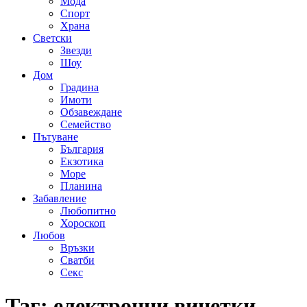
Мода
Спорт
Храна
Светски
Звезди
Шоу
Дом
Градина
Имоти
Обзавеждане
Семейство
Пътуване
България
Екзотика
Море
Планина
Забавление
Любопитно
Хороскоп
Любов
Връзки
Сватби
Секс
Таг:
електронни винетки