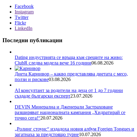
Facebook
Instagram
Twitter
Flickr
LinkedIn
Последни публикации
Dating индустрията се връща към срещите на живо:
ClubR следва модела вече 16 години
06.08.2026
Диета Карнивор – какво представлява диетата с месо,
ползи и рискове
03.08.2026
AI консултант за родители на деца от 1 до 7 години
създаде български експерт
23.07.2026
DEVIN Минерална и Дженерали Застраховане
разширяват националната кампания „Хидратирай се
точно сега!“
20.07.2026
„Ролинг стоунс“ издадоха новия албум Foreign Tongues и
загатнаха за предстоящо турне
10.07.2026