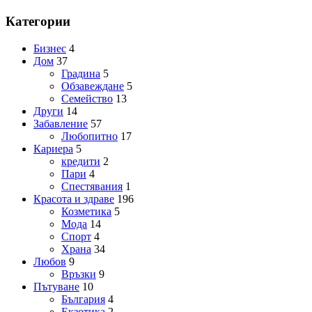
Категории
Бизнес
4
Дом
37
Градина
5
Обзавеждане
5
Семейство
13
Други
14
Забавление
57
Любопитно
17
Кариера
5
кредити
2
Пари
4
Спестявания
1
Красота и здраве
196
Козметика
5
Мода
14
Спорт
4
Храна
34
Любов
9
Връзки
9
Пътуване
10
България
4
Екзотика
2