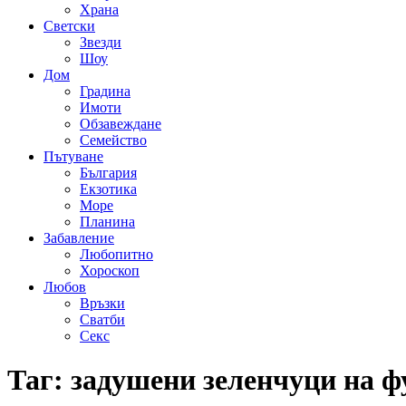
Храна
Светски
Звезди
Шоу
Дом
Градина
Имоти
Обзавеждане
Семейство
Пътуване
България
Екзотика
Море
Планина
Забавление
Любопитно
Хороскоп
Любов
Връзки
Сватби
Секс
Таг:
задушени зеленчуци на ф