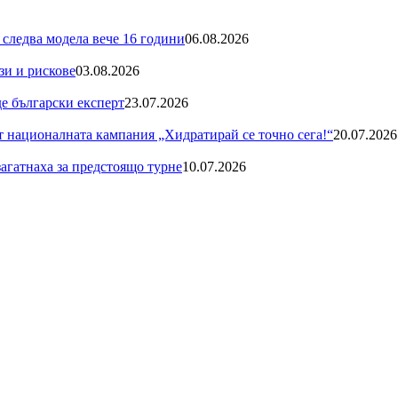
 следва модела вече 16 години
06.08.2026
зи и рискове
03.08.2026
де български експерт
23.07.2026
националната кампания „Хидратирай се точно сега!“
20.07.2026
загатнаха за предстоящо турне
10.07.2026