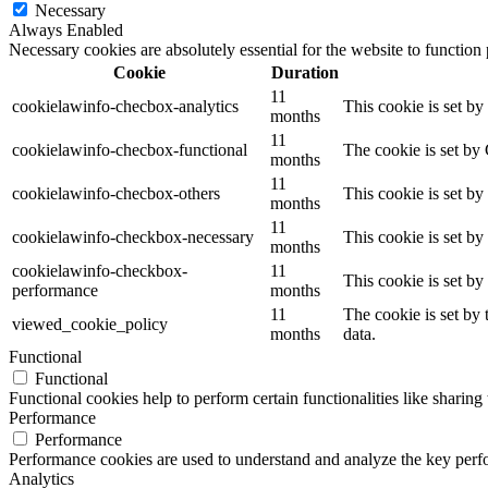
Necessary
Always Enabled
Necessary cookies are absolutely essential for the website to function
Cookie
Duration
11
cookielawinfo-checbox-analytics
This cookie is set b
months
11
cookielawinfo-checbox-functional
The cookie is set by
months
11
cookielawinfo-checbox-others
This cookie is set b
months
11
cookielawinfo-checkbox-necessary
This cookie is set b
months
cookielawinfo-checkbox-
11
This cookie is set b
performance
months
11
The cookie is set by
viewed_cookie_policy
months
data.
Functional
Functional
Functional cookies help to perform certain functionalities like sharing 
Performance
Performance
Performance cookies are used to understand and analyze the key perfor
Analytics