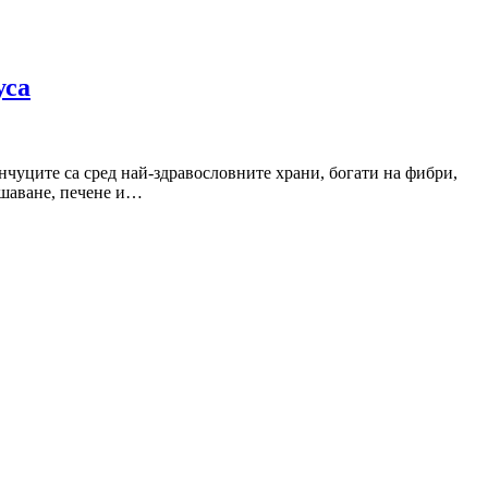
уса
нчуците са сред най-здравословните храни, богати на фибри,
ушаване, печене и…