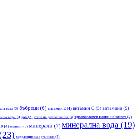
бъбреци
(6)
витамин С
(5)
витамини
(5)
витамин Е
(4)
ана вода
(3)
здравословен начин на живот
(4)
м на вода
(3)
дом
(3)
етапи на детоксикация
(3)
минерална вода
(19)
минерали
(7)
19
(4)
мазнини
(3)
(23)
хидратация на организма
(3)