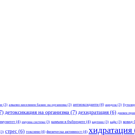
антиоксиданти
(4)
не
(3)
алкално-киселинен баланс на организма
(3)
ацидоза
(3)
бутилир
7)
детоксикация на организма
(7)
дехидратация
(6)
дневен прие
имунитет
(4)
камъни в бъбреците
(4)
ковид-
имунна система
(3)
картини
(3)
кафе
(3)
хидратация
стрес
(6)
токсини
(4)
физическа активност
(4)
(3)