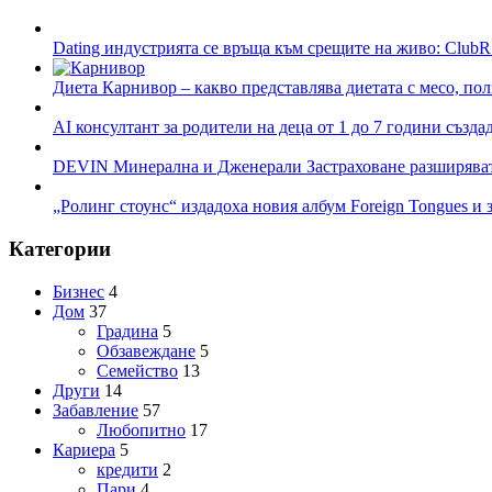
Dating индустрията се връща към срещите на живо: ClubR
Диета Карнивор – какво представлява диетата с месо, пол
AI консултант за родители на деца от 1 до 7 години създа
DEVIN Минерална и Дженерали Застраховане разширяват 
„Ролинг стоунс“ издадоха новия албум Foreign Tongues и 
Категории
Бизнес
4
Дом
37
Градина
5
Обзавеждане
5
Семейство
13
Други
14
Забавление
57
Любопитно
17
Кариера
5
кредити
2
Пари
4