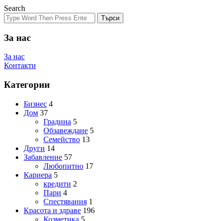
Search
Търси
За нас
За нас
Контакти
Категории
Бизнес
4
Дом
37
Градина
5
Обзавеждане
5
Семейство
13
Други
14
Забавление
57
Любопитно
17
Кариера
5
кредити
2
Пари
4
Спестявания
1
Красота и здраве
196
Козметика
5