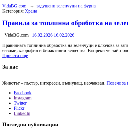
VidaBG.com
→
задушени зеленчуци на фурна
Категория:
Храна
Правила за топлинна обработка на зеле
VidaBG.com
16.02.2026
16.02.2026
Правилната топлинна обработка на зеленчуци е ключова за запа
ензими, хлорофил и биоактивни вещества. Въпреки че най-полез
Прочети още
За нас
Животът – пъстър, интересен, вълнуващ, неочакван.
Повече за 
Facebook
Instagram
Twitter
Flickr
LinkedIn
Последни публикации