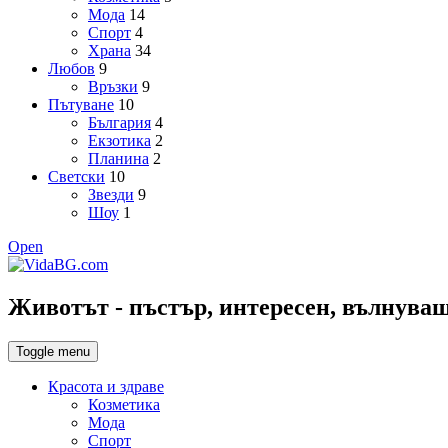
Мода
14
Спорт
4
Храна
34
Любов
9
Връзки
9
Пътуване
10
България
4
Екзотика
2
Планина
2
Светски
10
Звезди
9
Шоу
1
Open
Животът - пъстър, интересен, вълнуващ,
Toggle menu
Красота и здраве
Козметика
Мода
Спорт