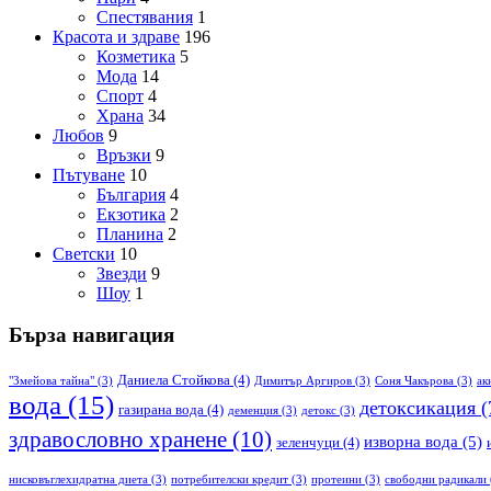
Спестявания
1
Красота и здраве
196
Козметика
5
Мода
14
Спорт
4
Храна
34
Любов
9
Връзки
9
Пътуване
10
България
4
Екзотика
2
Планина
2
Светски
10
Звезди
9
Шоу
1
Бърза навигация
Даниела Стойкова
(4)
"Змейова тайна"
(3)
Димитър Аргиров
(3)
Соня Чакърова
(3)
ак
вода
(15)
детоксикация
(
газирана вода
(4)
деменция
(3)
детокс
(3)
здравословно хранене
(10)
изворна вода
(5)
зеленчуци
(4)
нисковъглехидратна диета
(3)
потребителски кредит
(3)
протеини
(3)
свободни радикали