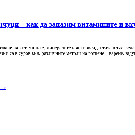
нчуци – как да запазим витамините и вк
зване на витамините, минералите и антиоксидантите в тях. Зеле
ни са в суров вид, различните методи на готвене – варене, зад
нас
…