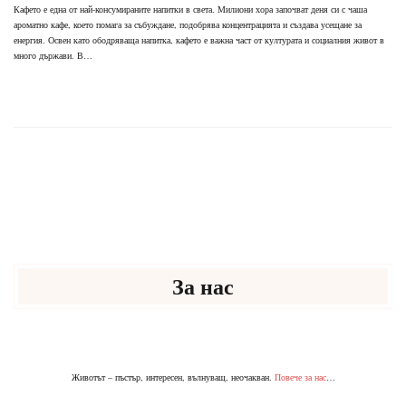
Кафето е една от най-консумираните напитки в света. Милиони хора започват деня си с чаша
ароматно кафе, което помага за събуждане, подобрява концентрацията и създава усещане за
енергия. Освен като ободряваща напитка, кафето е важна част от културата и социалния живот в
много държави. В…
За нас
Животът – пъстър, интересен, вълнуващ, неочакван.
Повече за нас
…