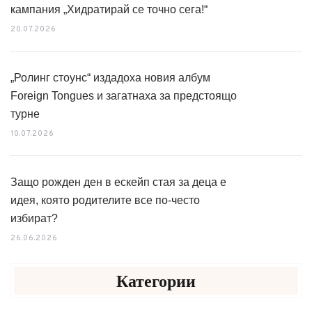
кампания „Хидратирай се точно сега!“
20.07.2026
„Ролинг стоунс“ издадоха новия албум
Foreign Tongues и загатнаха за предстоящо
турне
10.07.2026
Защо рожден ден в ескейп стая за деца е
идея, която родителите все по-често
избират?
26.06.2026
Категории