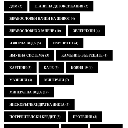
ДОМ
(3)
ЕТАПИ НА ДЕТОКСИКАЦИЯ
(3)
ЗДРАВОСЛОВЕН НАЧИН НА ЖИВОТ
(4)
ЗДРАВОСЛОВНО ХРАНЕНЕ
(10)
ЗЕЛЕНЧУЦИ
(4)
ИЗВОРНА ВОДА
(5)
ИМУНИТЕТ
(4)
ИМУННА СИСТЕМА
(3)
КАМЪНИ В БЪБРЕЦИТЕ
(4)
КАРТИНИ
(3)
КАФЕ
(3)
КОВИД-19
(4)
МАЗНИНИ
(3)
МИНЕРАЛИ
(7)
МИНЕРАЛНА ВОДА
(19)
НИСКОВЪГЛЕХИДРАТНА ДИЕТА
(3)
ПОТРЕБИТЕЛСКИ КРЕДИТ
(3)
ПРОТЕИНИ
(3)