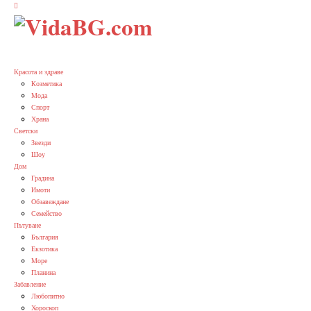
Красота и здраве
Козметика
Мода
Спорт
Храна
Светски
Звезди
Шоу
Дом
Градина
Имоти
Обзавеждане
Семейство
Пътуване
България
Екзотика
Море
Планина
Забавление
Любопитно
Хороскоп