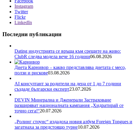
Facebook
Instagram
Twitter
Flickr
LinkedIn
Последни публикации
Dating индустрията се връща към срещите на живо:
ClubR следва модела вече 16 години
06.08.2026
Диета Карнивор – какво представлява диетата с месо,
ползи и рискове
03.08.2026
AI консултант за родители на деца от 1 до 7 години
създаде български експерт
23.07.2026
DEVIN Минерална и Дженерали Застраховане
разширяват националната кампания „Хидратирай се
точно сега!“
20.07.2026
„Ролинг стоунс“ издадоха новия албум Foreign Tongues и
загатнаха за предстоящо турне
10.07.2026