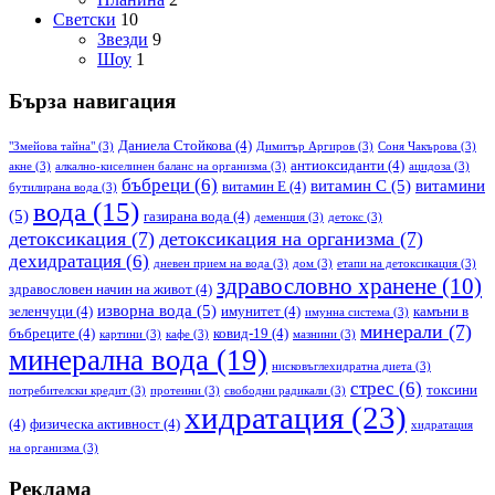
Светски
10
Звезди
9
Шоу
1
Бърза навигация
Даниела Стойкова
(4)
"Змейова тайна"
(3)
Димитър Аргиров
(3)
Соня Чакърова
(3)
антиоксиданти
(4)
акне
(3)
алкално-киселинен баланс на организма
(3)
ацидоза
(3)
бъбреци
(6)
витамин С
(5)
витамини
витамин Е
(4)
бутилирана вода
(3)
вода
(15)
(5)
газирана вода
(4)
деменция
(3)
детокс
(3)
детоксикация
(7)
детоксикация на организма
(7)
дехидратация
(6)
дневен прием на вода
(3)
дом
(3)
етапи на детоксикация
(3)
здравословно хранене
(10)
здравословен начин на живот
(4)
изворна вода
(5)
зеленчуци
(4)
имунитет
(4)
камъни в
имунна система
(3)
минерали
(7)
бъбреците
(4)
ковид-19
(4)
картини
(3)
кафе
(3)
мазнини
(3)
минерална вода
(19)
нисковъглехидратна диета
(3)
стрес
(6)
токсини
потребителски кредит
(3)
протеини
(3)
свободни радикали
(3)
хидратация
(23)
(4)
физическа активност
(4)
хидратация
на организма
(3)
Реклама