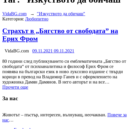
VidaBG.com
→
"Изкуството да обичаш"
Категория:
Любопитно
Страхът в „Бягство от свободата” на
Ерих Фром
VidaBG.com
09.11.2021
09.11.2021
80 години след публикуването си емблематичната „Бягство от
свободата“ от психоаналитика и философ Ерих Фром се
появява на български език в ново луксозно издание с твърди
корици в превод на Владимир Ганев и с оформлението на
художника Дамян Дамянов. В него авторът и на все…
Прочети още
За нас
Животът – пъстър, интересен, вълнуващ, неочакван.
Повече за
нас
…