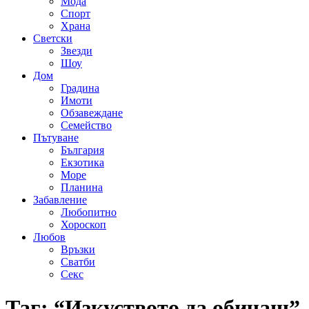
Мода
Спорт
Храна
Светски
Звезди
Шоу
Дом
Градина
Имоти
Обзавеждане
Семейство
Пътуване
България
Екзотика
Море
Планина
Забавление
Любопитно
Хороскоп
Любов
Връзки
Сватби
Секс
Таг:
“Изкуството да обичаш”