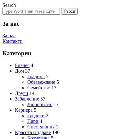
Search
Търси
За нас
За нас
Контакти
Категории
Бизнес
4
Дом
37
Градина
5
Обзавеждане
5
Семейство
13
Други
14
Забавление
57
Любопитно
17
Кариера
5
кредити
2
Пари
4
Спестявания
1
Красота и здраве
196
Козметика
5