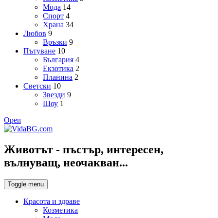
Мода
14
Спорт
4
Храна
34
Любов
9
Връзки
9
Пътуване
10
България
4
Екзотика
2
Планина
2
Светски
10
Звезди
9
Шоу
1
Open
Животът - пъстър, интересен,
вълнуващ, неочакван...
Toggle menu
Красота и здраве
Козметика