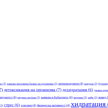
антиоксиданти
(4)
не
(3)
алкално-киселинен баланс на организма
(3)
ацидоза
(3)
бутилир
7)
детоксикация на организма
(7)
дехидратация
(6)
дневен прие
имунитет
(4)
камъни в бъбреците
(4)
ковид-
имунна система
(3)
картини
(3)
кафе
(3)
хидратация
стрес
(6)
токсини
(4)
физическа активност
(4)
(3)