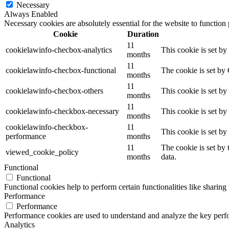
Necessary
Always Enabled
Necessary cookies are absolutely essential for the website to function
Cookie
Duration
11
cookielawinfo-checbox-analytics
This cookie is set b
months
11
cookielawinfo-checbox-functional
The cookie is set by
months
11
cookielawinfo-checbox-others
This cookie is set b
months
11
cookielawinfo-checkbox-necessary
This cookie is set b
months
cookielawinfo-checkbox-
11
This cookie is set b
performance
months
11
The cookie is set by
viewed_cookie_policy
months
data.
Functional
Functional
Functional cookies help to perform certain functionalities like sharing 
Performance
Performance
Performance cookies are used to understand and analyze the key perfor
Analytics