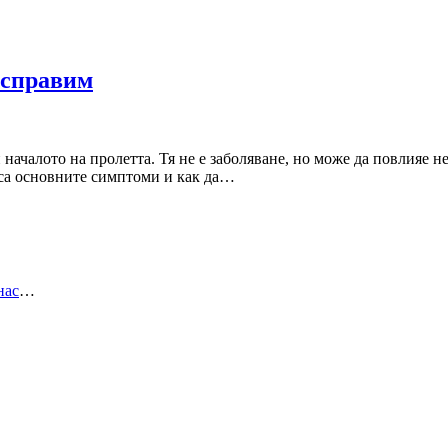
 справим
 началото на пролетта. Тя не е заболяване, но може да повлияе 
и са основните симптоми и как да…
нас
…