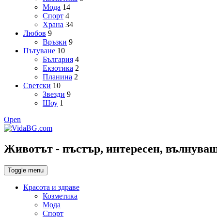
Мода
14
Спорт
4
Храна
34
Любов
9
Връзки
9
Пътуване
10
България
4
Екзотика
2
Планина
2
Светски
10
Звезди
9
Шоу
1
Open
Животът - пъстър, интересен, вълнуващ,
Toggle menu
Красота и здраве
Козметика
Мода
Спорт