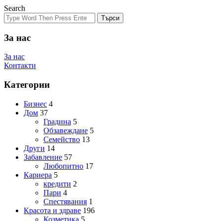
Search
Търси
За нас
За нас
Контакти
Категории
Бизнес
4
Дом
37
Градина
5
Обзавеждане
5
Семейство
13
Други
14
Забавление
57
Любопитно
17
Кариера
5
кредити
2
Пари
4
Спестявания
1
Красота и здраве
196
Козметика
5