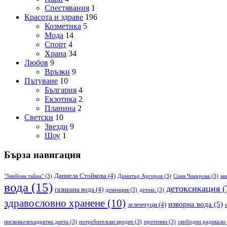
Спестявания
1
Красота и здраве
196
Козметика
5
Мода
14
Спорт
4
Храна
34
Любов
9
Връзки
9
Пътуване
10
България
4
Екзотика
2
Планина
2
Светски
10
Звезди
9
Шоу
1
Бърза навигация
Даниела Стойкова
(4)
"Змейова тайна"
(3)
Димитър Аргиров
(3)
Соня Чакърова
(3)
ак
вода
(15)
детоксикация
(
газирана вода
(4)
деменция
(3)
детокс
(3)
здравословно хранене
(10)
изворна вода
(5)
зеленчуци
(4)
нисковъглехидратна диета
(3)
потребителски кредит
(3)
протеини
(3)
свободни радикали