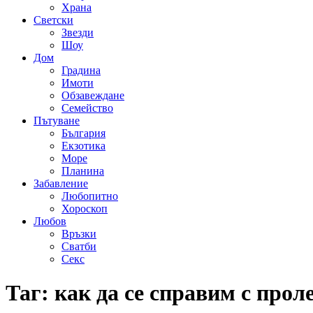
Храна
Светски
Звезди
Шоу
Дом
Градина
Имоти
Обзавеждане
Семейство
Пътуване
България
Екзотика
Море
Планина
Забавление
Любопитно
Хороскоп
Любов
Връзки
Сватби
Секс
Таг:
как да се справим с прол