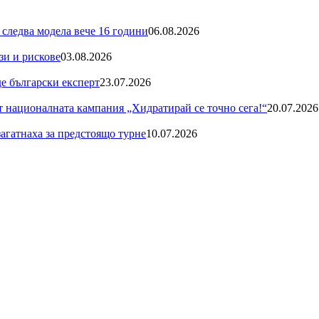
 следва модела вече 16 години
06.08.2026
зи и рискове
03.08.2026
де български експерт
23.07.2026
националната кампания „Хидратирай се точно сега!“
20.07.2026
загатнаха за предстоящо турне
10.07.2026