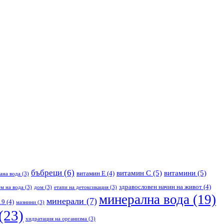
бъбреци
(6)
витамин С
(5)
витамини
(5)
витамин Е
(4)
ана вода
(3)
здравословен начин на живот
(4)
м на вода
(3)
дом
(3)
етапи на детоксикация
(3)
минерална вода
(19)
минерали
(7)
19
(4)
мазнини
(3)
(23)
хидратация на организма
(3)