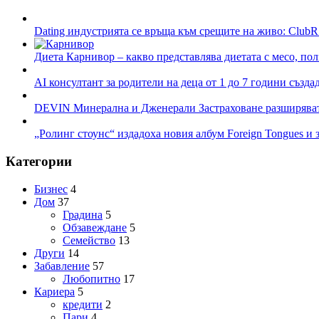
Dating индустрията се връща към срещите на живо: ClubR
Диета Карнивор – какво представлява диетата с месо, пол
AI консултант за родители на деца от 1 до 7 години създа
DEVIN Минерална и Дженерали Застраховане разширяват 
„Ролинг стоунс“ издадоха новия албум Foreign Tongues и 
Категории
Бизнес
4
Дом
37
Градина
5
Обзавеждане
5
Семейство
13
Други
14
Забавление
57
Любопитно
17
Кариера
5
кредити
2
Пари
4