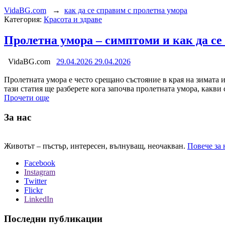
VidaBG.com
→
как да се справим с пролетна умора
Категория:
Красота и здраве
Пролетна умора – симптоми и как да се
VidaBG.com
29.04.2026
29.04.2026
Пролетната умора е често срещано състояние в края на зимата и
тази статия ще разберете кога започва пролетната умора, какв
Прочети още
За нас
Животът – пъстър, интересен, вълнуващ, неочакван.
Повече за 
Facebook
Instagram
Twitter
Flickr
LinkedIn
Последни публикации