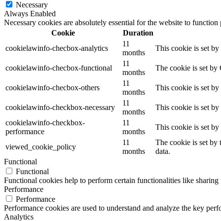
Necessary
Always Enabled
Necessary cookies are absolutely essential for the website to function
Cookie
Duration
11
cookielawinfo-checbox-analytics
This cookie is set b
months
11
cookielawinfo-checbox-functional
The cookie is set by
months
11
cookielawinfo-checbox-others
This cookie is set b
months
11
cookielawinfo-checkbox-necessary
This cookie is set b
months
cookielawinfo-checkbox-
11
This cookie is set b
performance
months
11
The cookie is set by
viewed_cookie_policy
months
data.
Functional
Functional
Functional cookies help to perform certain functionalities like sharing 
Performance
Performance
Performance cookies are used to understand and analyze the key perfor
Analytics