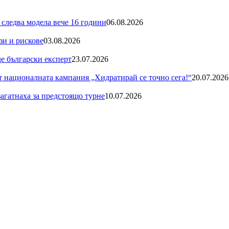
 следва модела вече 16 години
06.08.2026
зи и рискове
03.08.2026
де български експерт
23.07.2026
националната кампания „Хидратирай се точно сега!“
20.07.2026
загатнаха за предстоящо турне
10.07.2026