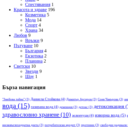
Спестявания
1
Красота и здраве
196
Козметика
5
Мода
14
Спорт
4
Храна
34
Любов
9
Връзки
9
Пътуване
10
България
4
Екзотика
2
Планина
2
Светски
10
Звезди
9
Шоу
1
Бърза навигация
Даниела Стойкова
(4)
"Змейова тайна"
(3)
Димитър Аргиров
(3)
Соня Чакърова
(3)
ак
вода
(15)
детоксикация
(
газирана вода
(4)
деменция
(3)
детокс
(3)
здравословно хранене
(10)
изворна вода
(5)
зеленчуци
(4)
нисковъглехидратна диета
(3)
потребителски кредит
(3)
протеини
(3)
свободни радикали