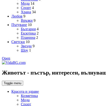
Мода
14
Спорт
4
Храна
34
Любов
9
Връзки
9
Пътуване
10
България
4
Екзотика
2
Планина
2
Светски
10
Звезди
9
Шоу
1
Open
Животът - пъстър, интересен, вълнуващ,
Toggle menu
Красота и здраве
Козметика
Мода
Спорт