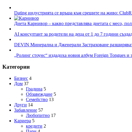
Dating индустрията се връща към срещите на живо: ClubR
Диета Карнивор – какво представлява диетата с месо, пол
AI консултант за родители на деца от 1 до 7 години създа
DEVIN Минерална и Дженерали Застраховане разширяват 
„Ролинг стоунс“ издадоха новия албум Foreign Tongues и 
Категории
Бизнес
4
Дом
37
Градина
5
Обзавеждане
5
Семейство
13
Други
14
Забавление
57
Любопитно
17
Кариера
5
кредити
2
Пари
4