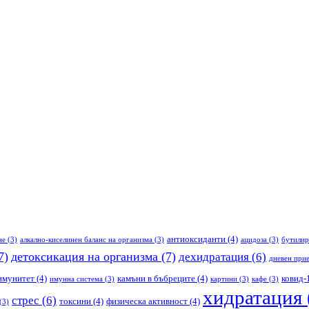
антиоксиданти
(4)
не
(3)
алкално-киселинен баланс на организма
(3)
ацидоза
(3)
бутилир
7)
детоксикация на организма
(7)
дехидратация
(6)
дневен прие
имунитет
(4)
камъни в бъбреците
(4)
ковид-
имунна система
(3)
картини
(3)
кафе
(3)
хидратация
стрес
(6)
токсини
(4)
физическа активност
(4)
(3)