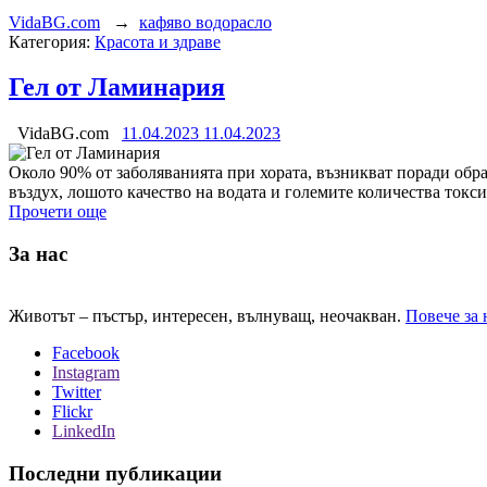
VidaBG.com
→
кафяво водорасло
Категория:
Красота и здраве
Гел от Ламинария
VidaBG.com
11.04.2023
11.04.2023
Около 90% от заболяванията при хората, възникват поради обр
въздух, лошото качество на водата и големите количества токс
Прочети още
За нас
Животът – пъстър, интересен, вълнуващ, неочакван.
Повече за 
Facebook
Instagram
Twitter
Flickr
LinkedIn
Последни публикации