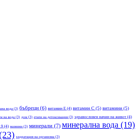
бъбреци
(6)
витамин С
(5)
витамини
(5)
витамин Е
(4)
ана вода
(3)
здравословен начин на живот
(4)
м на вода
(3)
дом
(3)
етапи на детоксикация
(3)
минерална вода
(19)
минерали
(7)
19
(4)
мазнини
(3)
(23)
хидратация на организма
(3)