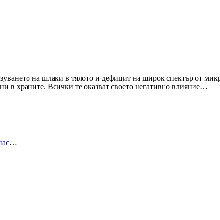
азуването на шлаки в тялото и дефицит на широк спектър от мик
ини в храните. Всички те оказват своето негативно влияние…
нас
…