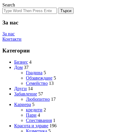
Search
Търси
За нас
За нас
Контакти
Категории
Бизнес
4
Дом
37
Градина
5
Обзавеждане
5
Семейство
13
Други
14
Забавление
57
Любопитно
17
Кариера
5
кредити
2
Пари
4
Спестявания
1
Красота и здраве
196
Козметика
5