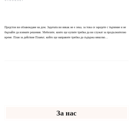
07.03.2021
Предстои ви обзавеждане на дом. Задачата ви никак не е лека, за това се заредете с търпение и не
бързайте да взимате решения. Мебелите, които ще купите трябва да ви служат за продължително
време. План за действие Планът, който ще направите трябва да съдържа няколко…
За нас