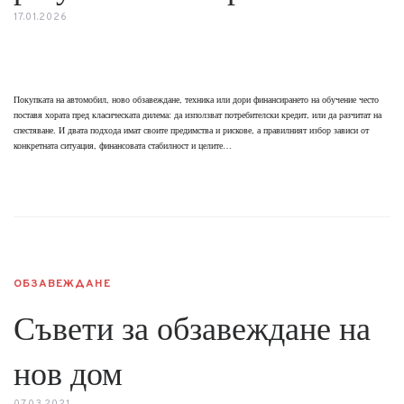
17.01.2026
Покупката на автомобил, ново обзавеждане, техника или дори финансирането на обучение често
поставя хората пред класическата дилема: да използват потребителски кредит, или да разчитат на
спестяване. И двата подхода имат своите предимства и рискове, а правилният избор зависи от
конкретната ситуация, финансовата стабилност и целите…
ОБЗАВЕЖДАНЕ
Съвети за обзавеждане на
нов дом