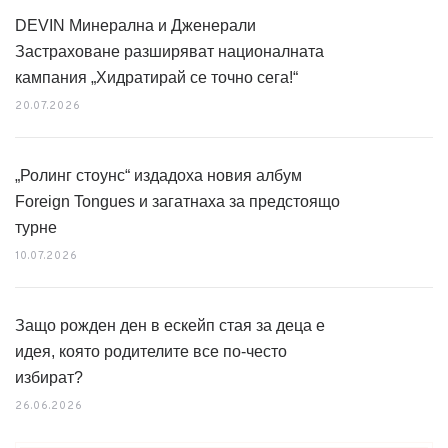
DEVIN Минерална и Дженерали
Застраховане разширяват националната
кампания „Хидратирай се точно сега!“
20.07.2026
„Ролинг стоунс“ издадоха новия албум
Foreign Tongues и загатнаха за предстоящо
турне
10.07.2026
Защо рожден ден в ескейп стая за деца е
идея, която родителите все по-често
избират?
26.06.2026