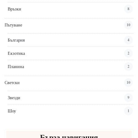
Връзки
8
Пътуване
10
България
4
Екзотика
2
Планина
2
Светски
10
Звезди
9
Шоу
1
Бърза навигация