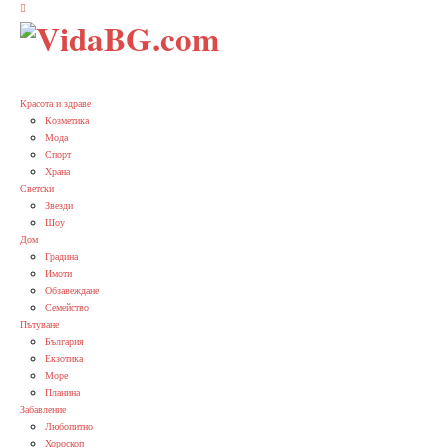
Красота и здраве
Козметика
Мода
Спорт
Храна
Светски
Звезди
Шоу
Дом
Градина
Имоти
Обзавеждане
Семейство
Пътуване
България
Екзотика
Море
Планина
Забавление
Любопитно
Хороскоп