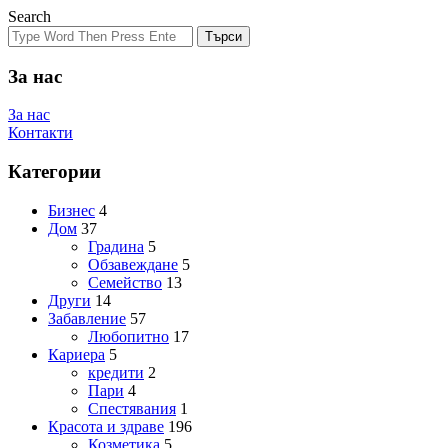
Search
Търси
За нас
За нас
Контакти
Категории
Бизнес
4
Дом
37
Градина
5
Обзавеждане
5
Семейство
13
Други
14
Забавление
57
Любопитно
17
Кариера
5
кредити
2
Пари
4
Спестявания
1
Красота и здраве
196
Козметика
5