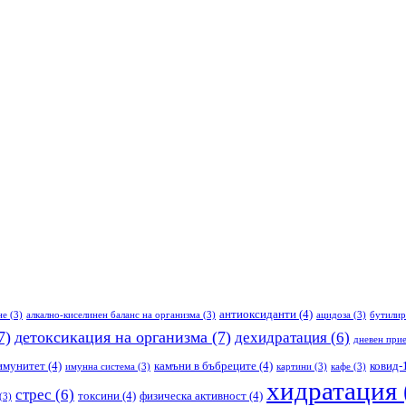
антиоксиданти
(4)
не
(3)
алкално-киселинен баланс на организма
(3)
ацидоза
(3)
бутилир
7)
детоксикация на организма
(7)
дехидратация
(6)
дневен прие
имунитет
(4)
камъни в бъбреците
(4)
ковид-
имунна система
(3)
картини
(3)
кафе
(3)
хидратация
стрес
(6)
токсини
(4)
физическа активност
(4)
(3)