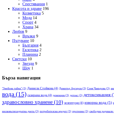
Спестявания
1
Красота и здраве
196
Козметика
5
Мода
14
Спорт
4
Храна
34
Любов
9
Връзки
9
Пътуване
10
България
4
Екзотика
2
Планина
2
Светски
10
Звезди
9
Шоу
1
Бърза навигация
Даниела Стойкова
(4)
"Змейова тайна"
(3)
Димитър Аргиров
(3)
Соня Чакърова
(3)
ак
вода
(15)
детоксикация
(
газирана вода
(4)
деменция
(3)
детокс
(3)
здравословно хранене
(10)
изворна вода
(5)
зеленчуци
(4)
нисковъглехидратна диета
(3)
потребителски кредит
(3)
протеини
(3)
свободни радикали