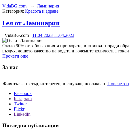
VidaBG.com
→
Ламинария
Категория:
Красота и здраве
Гел от Ламинария
VidaBG.com
11.04.2023
11.04.2023
Около 90% от заболяванията при хората, възникват поради обр
въздух, лошото качество на водата и големите количества токс
Прочети още
За нас
Животът – пъстър, интересен, вълнуващ, неочакван.
Повече за 
Facebook
Instagram
Twitter
Flickr
LinkedIn
Последни публикации