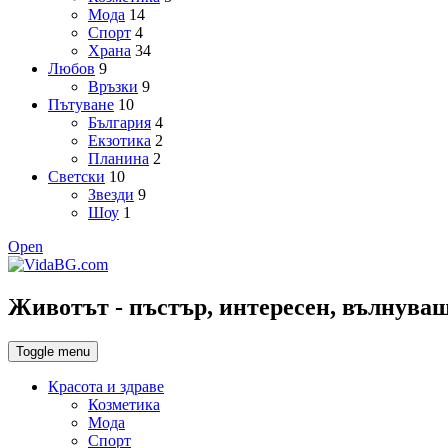
Мода
14
Спорт
4
Храна
34
Любов
9
Връзки
9
Пътуване
10
България
4
Екзотика
2
Планина
2
Светски
10
Звезди
9
Шоу
1
Open
Животът - пъстър, интересен, вълнуващ,
Toggle menu
Красота и здраве
Козметика
Мода
Спорт