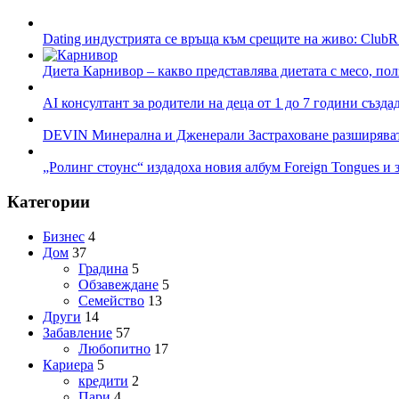
Dating индустрията се връща към срещите на живо: ClubR
Диета Карнивор – какво представлява диетата с месо, пол
AI консултант за родители на деца от 1 до 7 години създа
DEVIN Минерална и Дженерали Застраховане разширяват 
„Ролинг стоунс“ издадоха новия албум Foreign Tongues и 
Категории
Бизнес
4
Дом
37
Градина
5
Обзавеждане
5
Семейство
13
Други
14
Забавление
57
Любопитно
17
Кариера
5
кредити
2
Пари
4