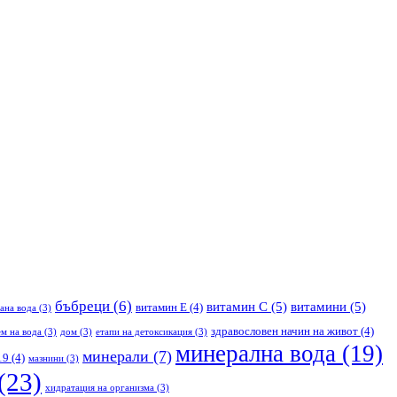
бъбреци
(6)
витамин С
(5)
витамини
(5)
витамин Е
(4)
ана вода
(3)
здравословен начин на живот
(4)
м на вода
(3)
дом
(3)
етапи на детоксикация
(3)
минерална вода
(19)
минерали
(7)
19
(4)
мазнини
(3)
(23)
хидратация на организма
(3)