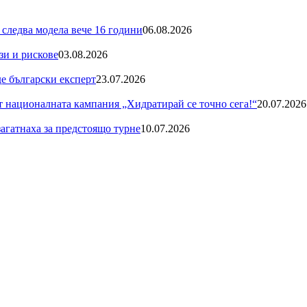
 следва модела вече 16 години
06.08.2026
зи и рискове
03.08.2026
де български експерт
23.07.2026
националната кампания „Хидратирай се точно сега!“
20.07.2026
загатнаха за предстоящо турне
10.07.2026