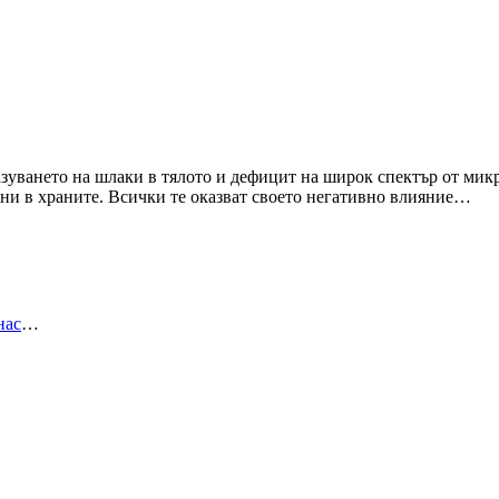
азуването на шлаки в тялото и дефицит на широк спектър от мик
ини в храните. Всички те оказват своето негативно влияние…
нас
…