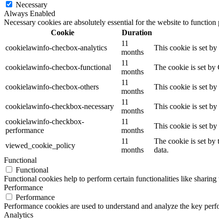
Necessary
Always Enabled
Necessary cookies are absolutely essential for the website to function
Cookie
Duration
11
cookielawinfo-checbox-analytics
This cookie is set b
months
11
cookielawinfo-checbox-functional
The cookie is set by
months
11
cookielawinfo-checbox-others
This cookie is set b
months
11
cookielawinfo-checkbox-necessary
This cookie is set b
months
cookielawinfo-checkbox-
11
This cookie is set b
performance
months
11
The cookie is set by
viewed_cookie_policy
months
data.
Functional
Functional
Functional cookies help to perform certain functionalities like sharing 
Performance
Performance
Performance cookies are used to understand and analyze the key perfor
Analytics