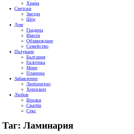
Храна
Светски
Звезди
Шоу
Дом
Градина
Имоти
Обзавеждане
Семейство
Пътуване
България
Екзотика
Море
Планина
Забавление
Любопитно
Хороскоп
Любов
Връзки
Сватби
Секс
Таг:
Ламинария