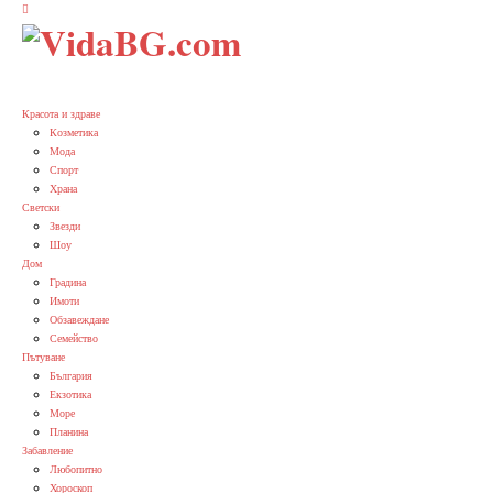
Красота и здраве
Козметика
Мода
Спорт
Храна
Светски
Звезди
Шоу
Дом
Градина
Имоти
Обзавеждане
Семейство
Пътуване
България
Екзотика
Море
Планина
Забавление
Любопитно
Хороскоп