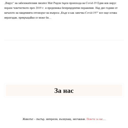
„Вирус“ на забележителния писател Мат Ридли търси произхода на Covid-19 Един нов вирус
порази човечеството през 2019 г. и предизвика безпрецедентни поражения. Над две години от
началото на пандемията отговорът на въпроса „Къде и как започва Covid-19?“ все още остава
неразгадан, превръщайки се може би…
За нас
Животът – пъстър, интересен, вълнуващ, неочакван.
Повече за нас
…