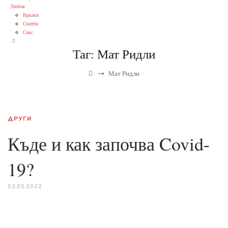
Любов
Връзки
Сватби
Секс
Таг:
Мат Ридли
→
Мат Ридли
ДРУГИ
Къде и как започва Covid-
19?
03.05.2022