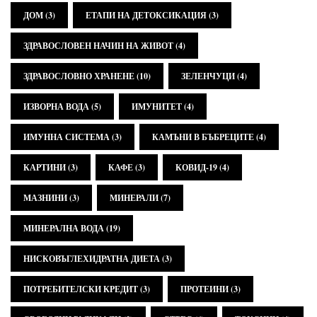
ДОМ
(3)
ЕТАПИ НА ДЕТОКСИКАЦИЯ
(3)
ЗДРАВОСЛОВЕН НАЧИН НА ЖИВОТ
(4)
ЗДРАВОСЛОВНО ХРАНЕНЕ
(10)
ЗЕЛЕНЧУЦИ
(4)
ИЗВОРНА ВОДА
(5)
ИМУНИТЕТ
(4)
ИМУННА СИСТЕМА
(3)
КАМЪНИ В БЪБРЕЦИТЕ
(4)
КАРТИНИ
(3)
КАФЕ
(3)
КОВИД-19
(4)
МАЗНИНИ
(3)
МИНЕРАЛИ
(7)
МИНЕРАЛНА ВОДА
(19)
НИСКОВЪГЛЕХИДРАТНА ДИЕТА
(3)
ПОТРЕБИТЕЛСКИ КРЕДИТ
(3)
ПРОТЕИНИ
(3)