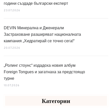
години създаде български експерт
23.07.2026
DEVIN Минерална и Дженерали
Застраховане разширяват националната
кампания „Хидратирай се точно сега!“
20.07.2026
„Ролинг стоунс“ издадоха новия албум
Foreign Tongues и загатнаха за предстоящо
турне
10.07.2026
Категории