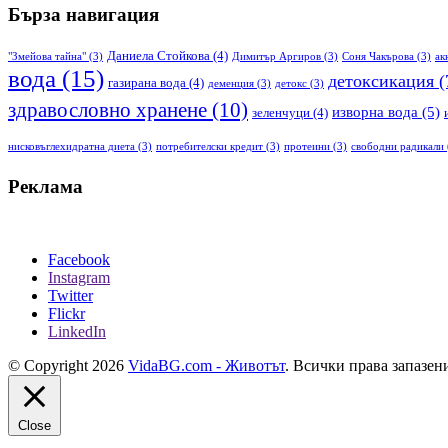
Бърза навигация
Даниела Стойкова
(4)
"Змейова тайна"
(3)
Димитър Аргиров
(3)
Соня Чакърова
(3)
ак
вода
(15)
детоксикация
(
газирана вода
(4)
деменция
(3)
детокс
(3)
здравословно хранене
(10)
изворна вода
(5)
зеленчуци
(4)
нисковъглехидратна диета
(3)
потребителски кредит
(3)
протеини
(3)
свободни радикали
Реклама
Facebook
Instagram
Twitter
Flickr
LinkedIn
© Copyright 2026
VidaBG.com - Животът
. Всички права запазен
Close