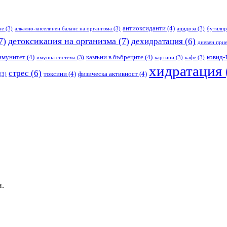
антиоксиданти
(4)
не
(3)
алкално-киселинен баланс на организма
(3)
ацидоза
(3)
бутилир
7)
детоксикация на организма
(7)
дехидратация
(6)
дневен прие
имунитет
(4)
камъни в бъбреците
(4)
ковид-
имунна система
(3)
картини
(3)
кафе
(3)
хидратация
стрес
(6)
токсини
(4)
физическа активност
(4)
(3)
и.