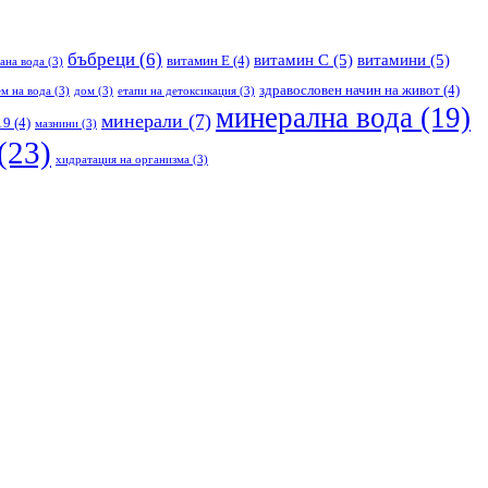
бъбреци
(6)
витамин С
(5)
витамини
(5)
витамин Е
(4)
ана вода
(3)
здравословен начин на живот
(4)
м на вода
(3)
дом
(3)
етапи на детоксикация
(3)
минерална вода
(19)
минерали
(7)
19
(4)
мазнини
(3)
(23)
хидратация на организма
(3)