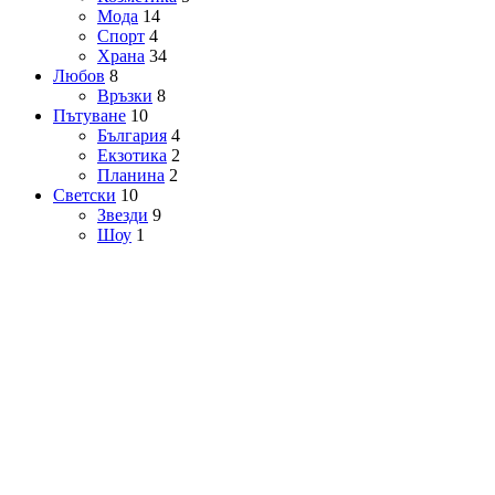
Мода
14
Спорт
4
Храна
34
Любов
8
Връзки
8
Пътуване
10
България
4
Екзотика
2
Планина
2
Светски
10
Звезди
9
Шоу
1