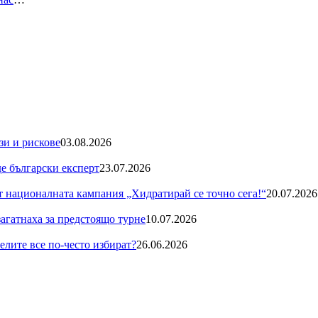
зи и рискове
03.08.2026
де български експерт
23.07.2026
националната кампания „Хидратирай се точно сега!“
20.07.2026
загатнаха за предстоящо турне
10.07.2026
телите все по-често избират?
26.06.2026