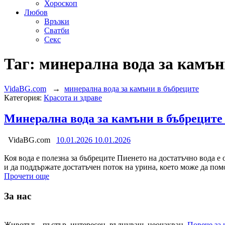
Хороскоп
Любов
Връзки
Сватби
Секс
Таг:
минерална вода за камън
VidaBG.com
→
минерална вода за камъни в бъбреците
Категория:
Красота и здраве
Минерална вода за камъни в бъбреците
VidaBG.com
10.01.2026
10.01.2026
Коя вода е полезна за бъбреците Пиенето на достатъчно вода е 
и да поддържате достатъчен поток на урина, което може да по
Прочети още
За нас
Животът – пъстър, интересен, вълнуващ, неочакван.
Повече за 