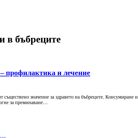
и в бъбреците
 – профилактика и лечение
от съществено значение за здравето на бъбреците. Консумиране н
могне за преминаване…
нас
…