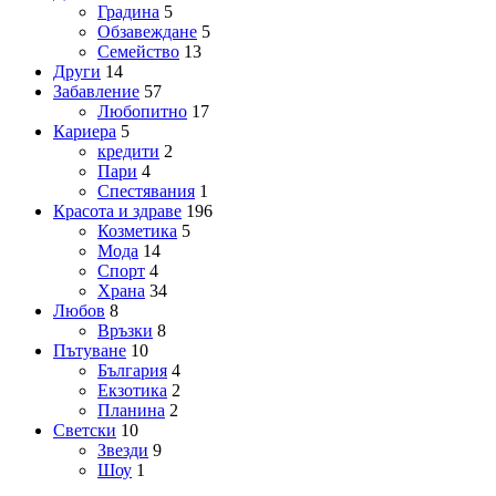
Градина
5
Обзавеждане
5
Семейство
13
Други
14
Забавление
57
Любопитно
17
Кариера
5
кредити
2
Пари
4
Спестявания
1
Красота и здраве
196
Козметика
5
Мода
14
Спорт
4
Храна
34
Любов
8
Връзки
8
Пътуване
10
България
4
Екзотика
2
Планина
2
Светски
10
Звезди
9
Шоу
1