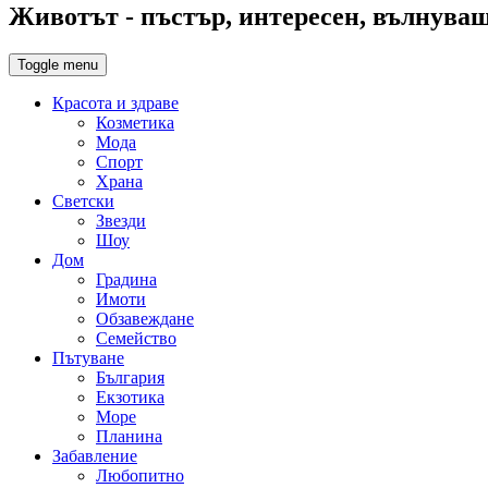
Животът - пъстър, интересен, вълнуващ,
Toggle menu
Красота и здраве
Козметика
Мода
Спорт
Храна
Светски
Звезди
Шоу
Дом
Градина
Имоти
Обзавеждане
Семейство
Пътуване
България
Екзотика
Море
Планина
Забавление
Любопитно