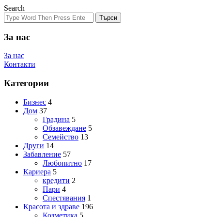
Search
Търси
За нас
За нас
Контакти
Категории
Бизнес
4
Дом
37
Градина
5
Обзавеждане
5
Семейство
13
Други
14
Забавление
57
Любопитно
17
Кариера
5
кредити
2
Пари
4
Спестявания
1
Красота и здраве
196
Козметика
5