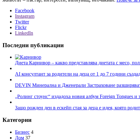
Facebook
Instagram
Twitter
Flickr
LinkedIn
Последни публикации
Диета Карнивор – какво представлява диетата с месо, пол
AI консултант за родители на деца от 1 до 7 години създа
DEVIN Минерална и Дженерали Застраховане разширяват 
„Ролинг стоунс“ издадоха новия албум Foreign Tongues и 
Защо рожден ден в ескейп стая за деца е идея, която роди
Категории
Бизнес
4
Дом
37