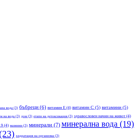
бъбреци
(6)
витамин С
(5)
витамини
(5)
витамин Е
(4)
ана вода
(3)
здравословен начин на живот
(4)
м на вода
(3)
дом
(3)
етапи на детоксикация
(3)
минерална вода
(19)
минерали
(7)
19
(4)
мазнини
(3)
(23)
хидратация на организма
(3)