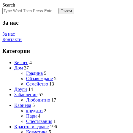
Search
Търси
За нас
За нас
Контакти
Категории
Бизнес
4
Дом
37
Градина
5
Обзавеждане
5
Семейство
13
Други
14
Забавление
57
Любопитно
17
Кариера
5
кредити
2
Пари
4
Спестявания
1
Красота и здраве
196
Козметика
5