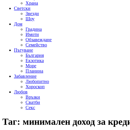
Храна
Светски
Звезди
Шоу
Дом
Градина
Имоти
Обзавеждане
Семейство
Пътуване
България
Екзотика
Море
Планина
Забавление
Любопитно
Хороскоп
Любов
Връзки
Сватби
Секс
Таг:
минимален доход за кред