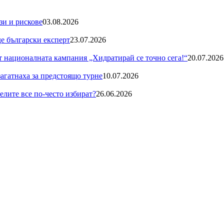
зи и рискове
03.08.2026
де български експерт
23.07.2026
националната кампания „Хидратирай се точно сега!“
20.07.2026
загатнаха за предстоящо турне
10.07.2026
телите все по-често избират?
26.06.2026