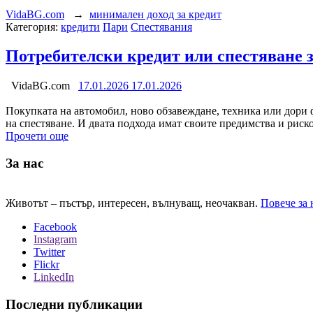
VidaBG.com
→
минимален доход за кредит
Категория:
кредити
Пари
Спестявания
Потребителски кредит или спестяване з
VidaBG.com
17.01.2026
17.01.2026
Покупката на автомобил, ново обзавеждане, техника или дори ф
на спестяване. И двата подхода имат своите предимства и риск
Прочети още
За нас
Животът – пъстър, интересен, вълнуващ, неочакван.
Повече за 
Facebook
Instagram
Twitter
Flickr
LinkedIn
Последни публикации