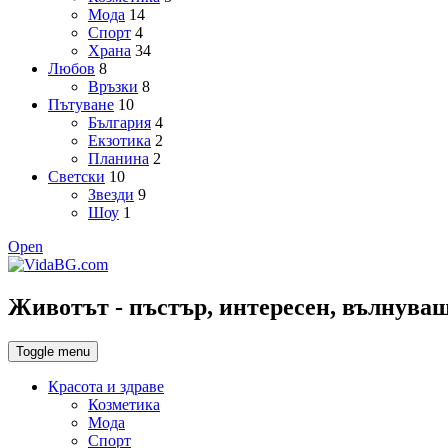
Мода
14
Спорт
4
Храна
34
Любов
8
Връзки
8
Пътуване
10
България
4
Екзотика
2
Планина
2
Светски
10
Звезди
9
Шоу
1
Open
Животът - пъстър, интересен, вълнуващ,
Toggle menu
Красота и здраве
Козметика
Мода
Спорт