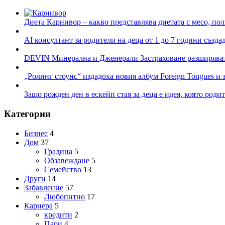
Диета Карнивор – какво представлява диетата с месо, пол
AI консултант за родители на деца от 1 до 7 години създа
DEVIN Минерална и Дженерали Застраховане разширяват 
„Ролинг стоунс“ издадоха новия албум Foreign Tongues и 
Защо рожден ден в ескейп стая за деца е идея, която роди
Категории
Бизнес
4
Дом
37
Градина
5
Обзавеждане
5
Семейство
13
Други
14
Забавление
57
Любопитно
17
Кариера
5
кредити
2
Пари
4