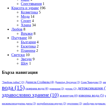
Спестявания
1
Красота и здраве
196
Козметика
5
Мода
14
Спорт
4
Храна
34
Любов
8
Връзки
8
Пътуване
10
България
4
Екзотика
2
Планина
2
Светски
10
Звезди
9
Шоу
1
Бърза навигация
Даниела Стойкова
(4)
"Змейова тайна"
(3)
Димитър Аргиров
(3)
Соня Чакърова
(3)
ак
вода
(15)
детоксикация
(
газирана вода
(4)
деменция
(3)
детокс
(3)
здравословно хранене
(10)
изворна вода
(5)
зеленчуци
(4)
нисковъглехидратна диета
(3)
потребителски кредит
(3)
протеини
(3)
свободни радикали