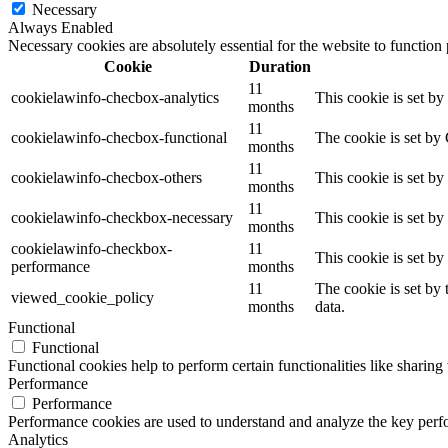
Necessary
Always Enabled
Necessary cookies are absolutely essential for the website to function
Cookie
Duration
11
cookielawinfo-checbox-analytics
This cookie is set b
months
11
cookielawinfo-checbox-functional
The cookie is set by
months
11
cookielawinfo-checbox-others
This cookie is set b
months
11
cookielawinfo-checkbox-necessary
This cookie is set b
months
cookielawinfo-checkbox-
11
This cookie is set b
performance
months
11
The cookie is set by
viewed_cookie_policy
months
data.
Functional
Functional
Functional cookies help to perform certain functionalities like sharing 
Performance
Performance
Performance cookies are used to understand and analyze the key perfor
Analytics