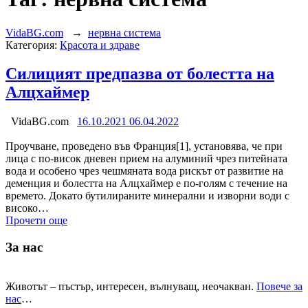
VidaBG.com
→
нервна система
Категория:
Красота и здраве
Силицият предпазва от болестта на
Алцхаймер
VidaBG.com
16.10.2021
06.04.2022
Проучване, проведено във Франция[1], установява, че при
лица с по-висок дневен прием на алуминий чрез питейната
вода и особено чрез чешмяната вода рискът от развитие на
деменция и болестта на Алцхаймер е по-голям с течение на
времето. Докато бутилираните минерални и изворни води с
високо…
Прочети още
За нас
Животът – пъстър, интересен, вълнуващ, неочакван.
Повече за
нас
…