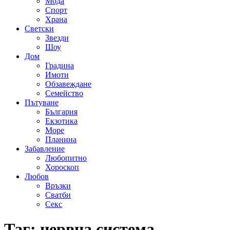
Мода
Спорт
Храна
Светски
Звезди
Шоу
Дом
Градина
Имоти
Обзавеждане
Семейство
Пътуване
България
Екзотика
Море
Планина
Забавление
Любопитно
Хороскоп
Любов
Връзки
Сватби
Секс
Таг:
нервна система