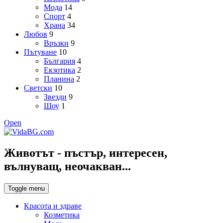
Мода
14
Спорт
4
Храна
34
Любов
9
Връзки
9
Пътуване
10
България
4
Екзотика
2
Планина
2
Светски
10
Звезди
9
Шоу
1
Open
Животът - пъстър, интересен,
вълнуващ, неочакван...
Toggle menu
Красота и здраве
Козметика