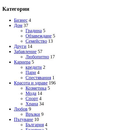
Категории
Бизнес
4
Дом
37
Градина
5
Обзавеждане
5
Семейство
13
Други
14
Забавление
57
Любопитно
17
Кариера
5
кредити
2
Пари
4
Спестявания
1
Красота и здраве
196
Козметика
5
Мода
14
Спорт
4
Храна
34
Любов
9
Връзки
9
Пътуване
10
България
4
Екзотика
2