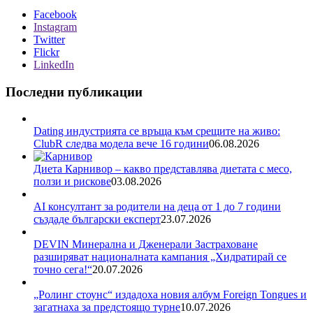
Facebook
Instagram
Twitter
Flickr
LinkedIn
Последни публикации
Dating индустрията се връща към срещите на живо:
ClubR следва модела вече 16 години
06.08.2026
Диета Карнивор – какво представлява диетата с месо,
ползи и рискове
03.08.2026
AI консултант за родители на деца от 1 до 7 години
създаде български експерт
23.07.2026
DEVIN Минерална и Дженерали Застраховане
разширяват националната кампания „Хидратирай се
точно сега!“
20.07.2026
„Ролинг стоунс“ издадоха новия албум Foreign Tongues и
загатнаха за предстоящо турне
10.07.2026