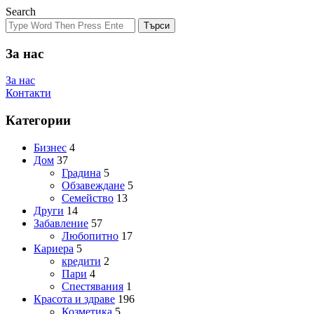
Search
Търси
За нас
За нас
Контакти
Категории
Бизнес
4
Дом
37
Градина
5
Обзавеждане
5
Семейство
13
Други
14
Забавление
57
Любопитно
17
Кариера
5
кредити
2
Пари
4
Спестявания
1
Красота и здраве
196
Козметика
5