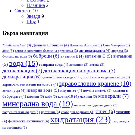
Планина
2
Светски
10
Звезди
9
Шоу
1
Бърза навигация
Даниела Стойкова
(4)
"Змейова тайна"
(3)
Димитър Аргиров
(3)
Соня Чакърова
(3)
антиоксиданти
(4)
акне
(3)
алкално-киселинен баланс на организма
(3)
ацидоза
(3)
бъбреци
(6)
витамин С
(5)
витамини
витамин Е
(4)
бутилирана вода
(3)
вода
(15)
(5)
газирана вода
(4)
деменция
(3)
детокс
(3)
детоксикация
(7)
детоксикация на организма
(7)
дехидратация
(6)
дневен прием на вода
(3)
дом
(3)
етапи на детоксикация
(3)
здравословно хранене
(10)
здравословен начин на живот
(4)
изворна вода
(5)
зеленчуци
(4)
имунитет
(4)
камъни в
имунна система
(3)
минерали
(7)
бъбреците
(4)
ковид-19
(4)
картини
(3)
кафе
(3)
мазнини
(3)
минерална вода
(19)
нисковъглехидратна диета
(3)
стрес
(6)
токсини
потребителски кредит
(3)
протеини
(3)
свободни радикали
(3)
хидратация
(23)
(4)
физическа активност
(4)
хидратация
на организма
(3)