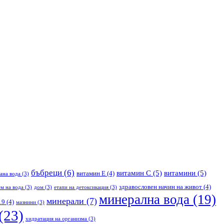
бъбреци
(6)
витамин С
(5)
витамини
(5)
витамин Е
(4)
ана вода
(3)
здравословен начин на живот
(4)
м на вода
(3)
дом
(3)
етапи на детоксикация
(3)
минерална вода
(19)
минерали
(7)
19
(4)
мазнини
(3)
(23)
хидратация на организма
(3)