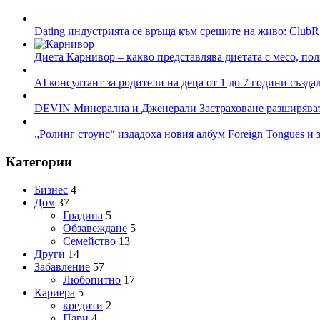
Dating индустрията се връща към срещите на живо: ClubR
Диета Карнивор – какво представлява диетата с месо, пол
AI консултант за родители на деца от 1 до 7 години създа
DEVIN Минерална и Дженерали Застраховане разширяват 
„Ролинг стоунс“ издадоха новия албум Foreign Tongues и 
Категории
Бизнес
4
Дом
37
Градина
5
Обзавеждане
5
Семейство
13
Други
14
Забавление
57
Любопитно
17
Кариера
5
кредити
2
Пари
4