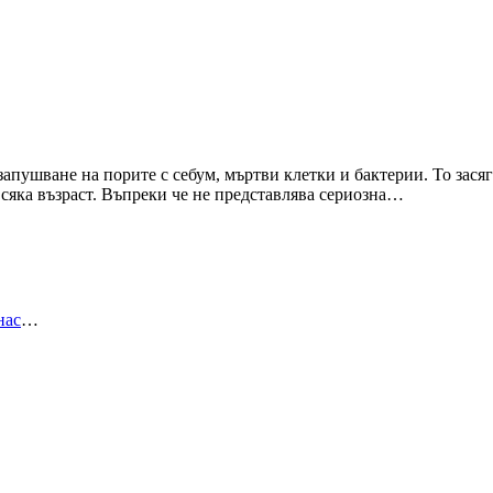
апушване на порите с себум, мъртви клетки и бактерии. То засяг
всяка възраст. Въпреки че не представлява сериозна…
нас
…