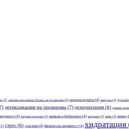
антиоксиданти
(4)
не
(3)
алкално-киселинен баланс на организма
(3)
ацидоза
(3)
бутилир
7)
детоксикация на организма
(7)
дехидратация
(6)
дневен прие
имунитет
(4)
камъни в бъбреците
(4)
ковид-
имунна система
(3)
картини
(3)
кафе
(3)
хидратация
стрес
(6)
токсини
(4)
физическа активност
(4)
(3)