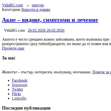
VidaBG.com
→
папули
Категория:
Красота и здраве
Акне – видове, симптоми и лечение
VidaBG.com
26.02.2026
26.02.2026
Акнето е често срещано кожно заболяване, което възниква при з
разпространено сред тийнейджърите, но може да се появи във 
Прочети още
За нас
Животът – пъстър, интересен, вълнуващ, неочакван.
Повече за 
Facebook
Instagram
Twitter
Flickr
LinkedIn
Последни публикации