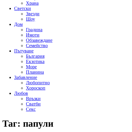
Храна
Светски
Звезди
Шоу
Дом
Градина
Имоти
Обзавеждане
Семейство
Пътуване
България
Екзотика
Море
Планина
Забавление
Любопитно
Хороскоп
Любов
Връзки
Сватби
Секс
Таг:
папули