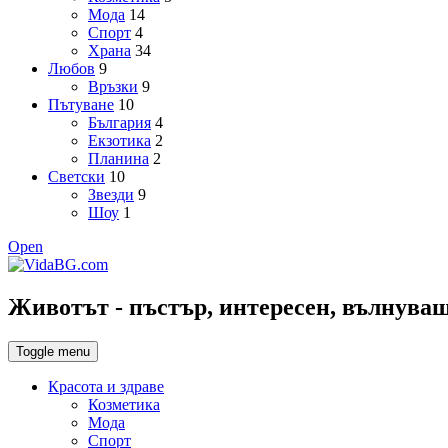
Мода
14
Спорт
4
Храна
34
Любов
9
Връзки
9
Пътуване
10
България
4
Екзотика
2
Планина
2
Светски
10
Звезди
9
Шоу
1
Open
Животът - пъстър, интересен, вълнуващ,
Toggle menu
Красота и здраве
Козметика
Мода
Спорт