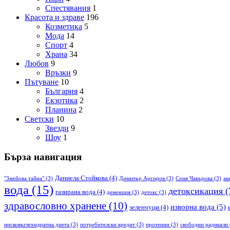
Спестявания
1
Красота и здраве
196
Козметика
5
Мода
14
Спорт
4
Храна
34
Любов
9
Връзки
9
Пътуване
10
България
4
Екзотика
2
Планина
2
Светски
10
Звезди
9
Шоу
1
Бърза навигация
Даниела Стойкова
(4)
"Змейова тайна"
(3)
Димитър Аргиров
(3)
Соня Чакърова
(3)
ак
вода
(15)
детоксикация
(
газирана вода
(4)
деменция
(3)
детокс
(3)
здравословно хранене
(10)
изворна вода
(5)
зеленчуци
(4)
нисковъглехидратна диета
(3)
потребителски кредит
(3)
протеини
(3)
свободни радикали