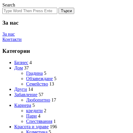
Search
Търси
За нас
За нас
Контакти
Категории
Бизнес
4
Дом
37
Градина
5
Обзавеждане
5
Семейство
13
Други
14
Забавление
57
Любопитно
17
Кариера
5
кредити
2
Пари
4
Спестявания
1
Красота и здраве
196
Козметика
5