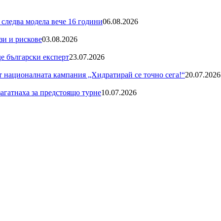
 следва модела вече 16 години
06.08.2026
зи и рискове
03.08.2026
де български експерт
23.07.2026
националната кампания „Хидратирай се точно сега!“
20.07.2026
загатнаха за предстоящо турне
10.07.2026