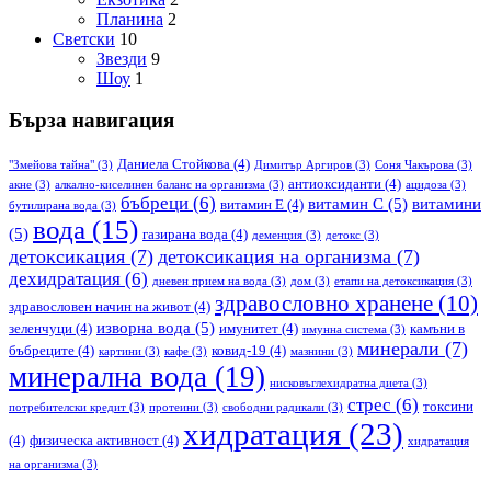
Планина
2
Светски
10
Звезди
9
Шоу
1
Бърза навигация
Даниела Стойкова
(4)
"Змейова тайна"
(3)
Димитър Аргиров
(3)
Соня Чакърова
(3)
антиоксиданти
(4)
акне
(3)
алкално-киселинен баланс на организма
(3)
ацидоза
(3)
бъбреци
(6)
витамин С
(5)
витамини
витамин Е
(4)
бутилирана вода
(3)
вода
(15)
(5)
газирана вода
(4)
деменция
(3)
детокс
(3)
детоксикация
(7)
детоксикация на организма
(7)
дехидратация
(6)
дневен прием на вода
(3)
дом
(3)
етапи на детоксикация
(3)
здравословно хранене
(10)
здравословен начин на живот
(4)
изворна вода
(5)
зеленчуци
(4)
имунитет
(4)
камъни в
имунна система
(3)
минерали
(7)
бъбреците
(4)
ковид-19
(4)
картини
(3)
кафе
(3)
мазнини
(3)
минерална вода
(19)
нисковъглехидратна диета
(3)
стрес
(6)
токсини
потребителски кредит
(3)
протеини
(3)
свободни радикали
(3)
хидратация
(23)
(4)
физическа активност
(4)
хидратация
на организма
(3)