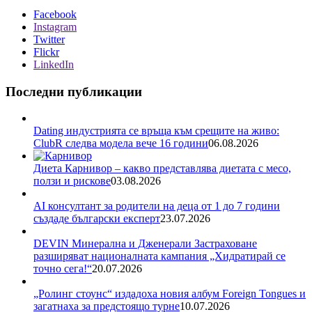
Facebook
Instagram
Twitter
Flickr
LinkedIn
Последни публикации
Dating индустрията се връща към срещите на живо:
ClubR следва модела вече 16 години
06.08.2026
Диета Карнивор – какво представлява диетата с месо,
ползи и рискове
03.08.2026
AI консултант за родители на деца от 1 до 7 години
създаде български експерт
23.07.2026
DEVIN Минерална и Дженерали Застраховане
разширяват националната кампания „Хидратирай се
точно сега!“
20.07.2026
„Ролинг стоунс“ издадоха новия албум Foreign Tongues и
загатнаха за предстоящо турне
10.07.2026