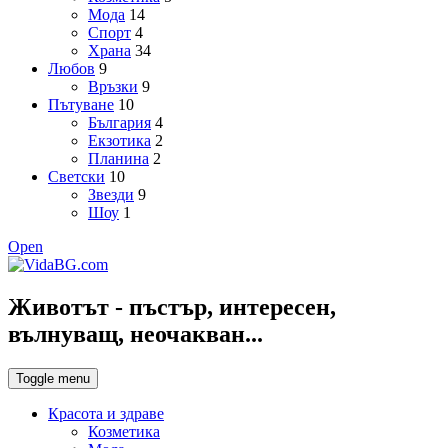
Мода
14
Спорт
4
Храна
34
Любов
9
Връзки
9
Пътуване
10
България
4
Екзотика
2
Планина
2
Светски
10
Звезди
9
Шоу
1
Open
Животът - пъстър, интересен,
вълнуващ, неочакван...
Toggle menu
Красота и здраве
Козметика