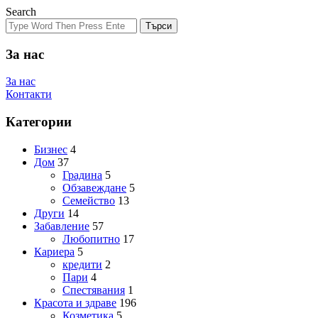
Search
Търси
За нас
За нас
Контакти
Категории
Бизнес
4
Дом
37
Градина
5
Обзавеждане
5
Семейство
13
Други
14
Забавление
57
Любопитно
17
Кариера
5
кредити
2
Пари
4
Спестявания
1
Красота и здраве
196
Козметика
5