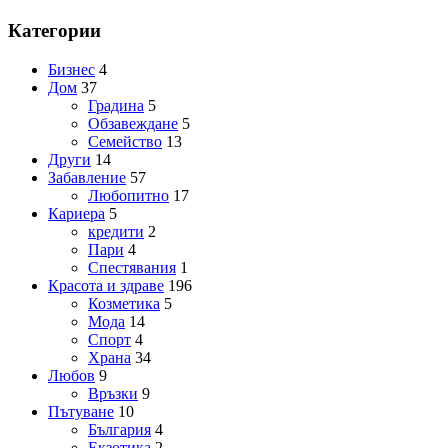
Категории
Бизнес
4
Дом
37
Градина
5
Обзавеждане
5
Семейство
13
Други
14
Забавление
57
Любопитно
17
Кариера
5
кредити
2
Пари
4
Спестявания
1
Красота и здраве
196
Козметика
5
Мода
14
Спорт
4
Храна
34
Любов
9
Връзки
9
Пътуване
10
България
4
Екзотика
2