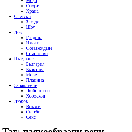
Мода
Спорт
Храна
Светски
Звезди
Шоу
Дом
Градина
Имоти
Обзавеждане
Семейство
Пътуване
България
Екзотика
Море
Планина
Забавление
Любопитно
Хороскоп
Любов
Връзки
Сватби
Секс
Таг:
паякообразни вени