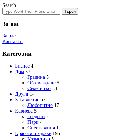
Search
Търси
За нас
За нас
Контакти
Категории
Бизнес
4
Дом
37
Градина
5
Обзавеждане
5
Семейство
13
Други
14
Забавление
57
Любопитно
17
Кариера
5
кредити
2
Пари
4
Спестявания
1
Красота и здраве
196
Козметика
5