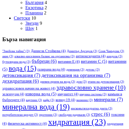
България
4
Екзотика
2
Планина
2
Светски
10
Звезди
9
Шоу
1
Бърза навигация
Даниела Стойкова
(4)
"Змейова тайна"
(3)
Димитър Аргиров
(3)
Соня Чакърова
(3)
антиоксиданти
(4)
акне
(3)
алкално-киселинен баланс на организма
(3)
ацидоза
(3)
бъбреци
(6)
витамин С
(5)
витамини
витамин Е
(4)
бутилирана вода
(3)
вода
(15)
(5)
газирана вода
(4)
деменция
(3)
детокс
(3)
детоксикация
(7)
детоксикация на организма
(7)
дехидратация
(6)
дневен прием на вода
(3)
дом
(3)
етапи на детоксикация
(3)
здравословно хранене
(10)
здравословен начин на живот
(4)
изворна вода
(5)
зеленчуци
(4)
имунитет
(4)
камъни в
имунна система
(3)
минерали
(7)
бъбреците
(4)
ковид-19
(4)
картини
(3)
кафе
(3)
мазнини
(3)
минерална вода
(19)
нисковъглехидратна диета
(3)
стрес
(6)
токсини
потребителски кредит
(3)
протеини
(3)
свободни радикали
(3)
хидратация
(23)
(4)
физическа активност
(4)
хидратация