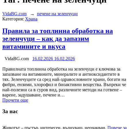
VidaBG.com
→
печене на зеленчуци
Категория:
Храна
Правила за топлинна обработка на
зеленчуци – как да запазим
витамините и вкуса
VidaBG.com
16.02.2026
16.02.2026
Правилната топлинна обработка на зеленчуци е ключова за
запазване на витамините, минералите и антиоксидантите в
тях. Зеленчуците са сред най-здравословните храни, богати на
фибри, ензими, хлорофил и биоактивни вещества. Въпреки че
най-полезни са в суров вид, различните методи на готвене –
варене, задушаване, печене и…
Прочети още
За нас
Животът – пъстър, интересен, вълнуващ, неочакван.
Повече за