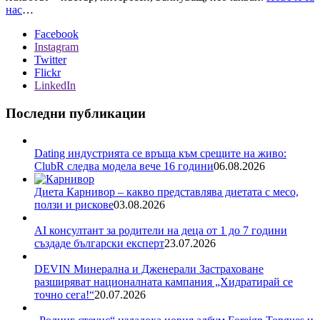
нас
…
Facebook
Instagram
Twitter
Flickr
LinkedIn
Последни публикации
Dating индустрията се връща към срещите на живо:
ClubR следва модела вече 16 години
06.08.2026
Диета Карнивор – какво представлява диетата с месо,
ползи и рискове
03.08.2026
AI консултант за родители на деца от 1 до 7 години
създаде български експерт
23.07.2026
DEVIN Минерална и Дженерали Застраховане
разширяват националната кампания „Хидратирай се
точно сега!“
20.07.2026