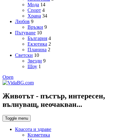
Мода
14
Спорт
4
Храна
34
Любов
9
Връзки
9
Пътуване
10
България
4
Екзотика
2
Планина
2
Светски
10
Звезди
9
Шоу
1
Open
Животът - пъстър, интересен,
вълнуващ, неочакван...
Toggle menu
Красота и здраве
Козметика