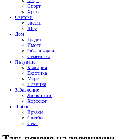
Мода
Спорт
Храна
Светски
Звезди
Шоу
Дом
Градина
Имоти
Обзавеждане
Семейство
Пътуване
България
Екзотика
Море
Планина
Забавление
Любопитно
Хороскоп
Любов
Връзки
Сватби
Секс
Таг:
печене на зеленчуци