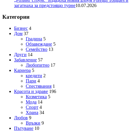
„Ролинг стоунс“ издадоха новия албум Foreign Tongues и
загатнаха за предстоящо турне
10.07.2026
Категории
Бизнес
4
Дом
37
Градина
5
Обзавеждане
5
Семейство
13
Други
14
Забавление
57
Любопитно
17
Кариера
5
кредити
2
Пари
4
Спестявания
1
Красота и здраве
196
Козметика
5
Мода
14
Спорт
4
Храна
34
Любов
9
Връзки
9
Пътуване
10