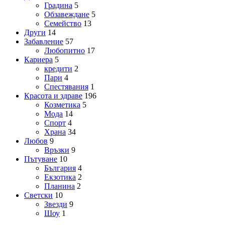
Градина
5
Обзавеждане
5
Семейство
13
Други
14
Забавление
57
Любопитно
17
Кариера
5
кредити
2
Пари
4
Спестявания
1
Красота и здраве
196
Козметика
5
Мода
14
Спорт
4
Храна
34
Любов
9
Връзки
9
Пътуване
10
България
4
Екзотика
2
Планина
2
Светски
10
Звезди
9
Шоу
1