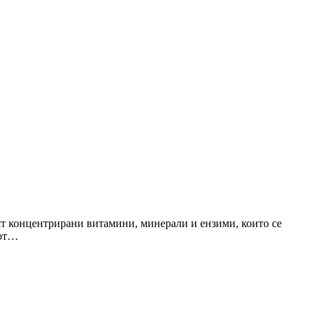
ят концентрирани витамини, минерали и ензими, които се
 от…