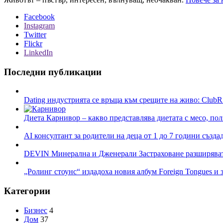
Facebook
Instagram
Twitter
Flickr
LinkedIn
Последни публикации
Dating индустрията се връща към срещите на живо: ClubR
Диета Карнивор – какво представлява диетата с месо, пол
AI консултант за родители на деца от 1 до 7 години създа
DEVIN Минерална и Дженерали Застраховане разширяват 
„Ролинг стоунс“ издадоха новия албум Foreign Tongues и 
Категории
Бизнес
4
Дом
37