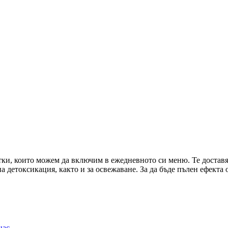
тки, които можем да включим в ежедневното си меню. Те достав
на детоксикация, както и за освежаване. За да бъде пълен ефекта
нас
…