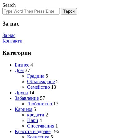
Search
Търси
За нас
За нас
Контакти
Категории
Бизнес
4
Дом
37
Градина
5
Обзавеждане
5
Семейство
13
Други
14
Забавление
57
Любопитно
17
Кариера
5
кредити
2
Пари
4
Спестявания
1
Красота и здраве
196
Козметика
5