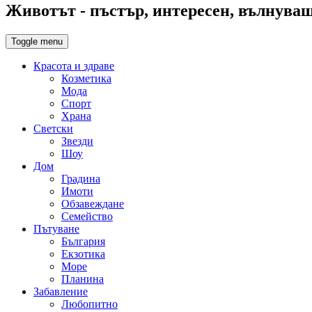
Животът - пъстър, интересен, вълнуващ,
Toggle menu
Красота и здраве
Козметика
Мода
Спорт
Храна
Светски
Звезди
Шоу
Дом
Градина
Имоти
Обзавеждане
Семейство
Пътуване
България
Екзотика
Море
Планина
Забавление
Любопитно