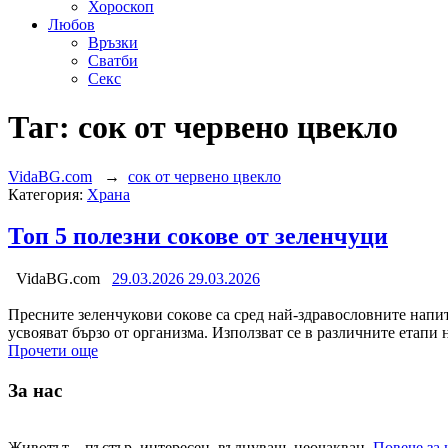
Хороскоп
Любов
Връзки
Сватби
Секс
Таг:
сок от червено цвекло
VidaBG.com
→
сок от червено цвекло
Категория:
Храна
Топ 5 полезни сокове от зеленчуци
VidaBG.com
29.03.2026
29.03.2026
Пресните зеленчукови сокове са сред най-здравословните напи
усвояват бързо от организма. Използват се в различните етапи 
Прочети още
За нас
Животът – пъстър, интересен, вълнуващ, неочакван.
Повече за 