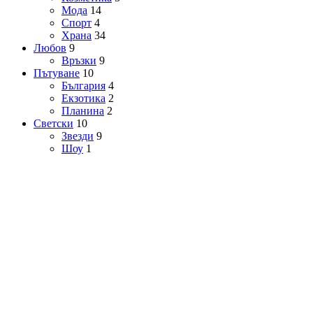
Мода
14
Спорт
4
Храна
34
Любов
9
Връзки
9
Пътуване
10
България
4
Екзотика
2
Планина
2
Светски
10
Звезди
9
Шоу
1