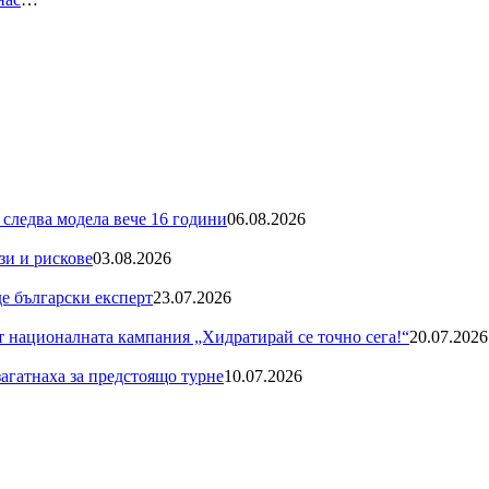
 следва модела вече 16 години
06.08.2026
зи и рискове
03.08.2026
де български експерт
23.07.2026
националната кампания „Хидратирай се точно сега!“
20.07.2026
загатнаха за предстоящо турне
10.07.2026