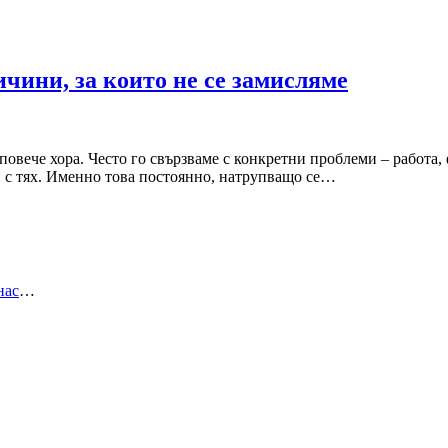
ичини, за които не се замисляме
е повече хора. Често го свързваме с конкретни проблеми – работ
и с тях. Именно това постоянно, натрупващо се…
нас
…