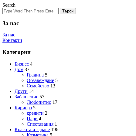
Search
Търси
За нас
За нас
Контакти
Категории
Бизнес
4
Дом
37
Градина
5
Обзавеждане
5
Семейство
13
Други
14
Забавление
57
Любопитно
17
Кариера
5
кредити
2
Пари
4
Спестявания
1
Красота и здраве
196
Козметика
5