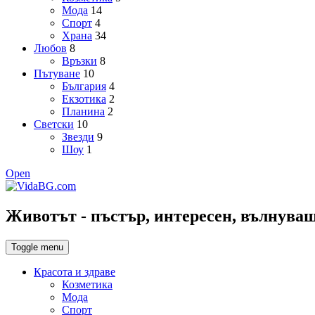
Мода
14
Спорт
4
Храна
34
Любов
8
Връзки
8
Пътуване
10
България
4
Екзотика
2
Планина
2
Светски
10
Звезди
9
Шоу
1
Open
Животът - пъстър, интересен, вълнуващ,
Toggle menu
Красота и здраве
Козметика
Мода
Спорт