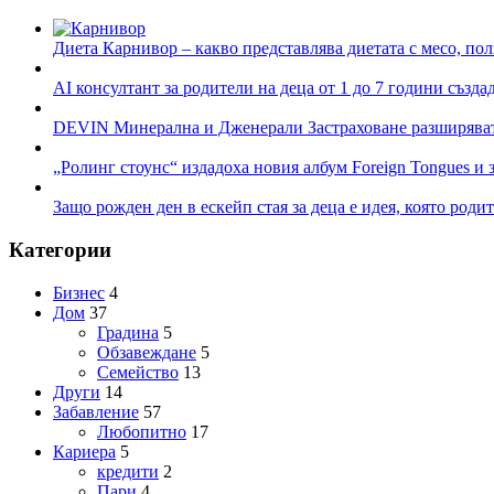
Диета Карнивор – какво представлява диетата с месо, пол
AI консултант за родители на деца от 1 до 7 години създа
DEVIN Минерална и Дженерали Застраховане разширяват 
„Ролинг стоунс“ издадоха новия албум Foreign Tongues и 
Защо рожден ден в ескейп стая за деца е идея, която роди
Категории
Бизнес
4
Дом
37
Градина
5
Обзавеждане
5
Семейство
13
Други
14
Забавление
57
Любопитно
17
Кариера
5
кредити
2
Пари
4