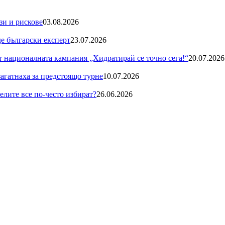
зи и рискове
03.08.2026
де български експерт
23.07.2026
националната кампания „Хидратирай се точно сега!“
20.07.2026
загатнаха за предстоящо турне
10.07.2026
телите все по-често избират?
26.06.2026