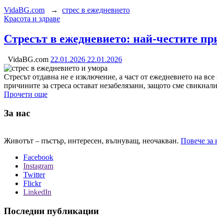
VidaBG.com
→
стрес в ежедневието
Категория:
Красота и здраве
Стресът в ежедневието: най-честите пр
VidaBG.com
22.01.2026
22.01.2026
Стресът отдавна не е изключение, а част от ежедневието на вс
причините за стреса остават незабелязани, защото сме свикнал
Прочети още
За нас
Животът – пъстър, интересен, вълнуващ, неочакван.
Повече за 
Facebook
Instagram
Twitter
Flickr
LinkedIn
Последни публикации