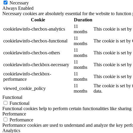
Necessary
Always Enabled
Necessary cookies are absolutely essential for the website to function
Cookie
Duration
11
cookielawinfo-checbox-analytics
This cookie is set b
months
11
cookielawinfo-checbox-functional
The cookie is set by
months
11
cookielawinfo-checbox-others
This cookie is set b
months
11
cookielawinfo-checkbox-necessary
This cookie is set b
months
cookielawinfo-checkbox-
11
This cookie is set b
performance
months
11
The cookie is set by
viewed_cookie_policy
months
data.
Functional
Functional
Functional cookies help to perform certain functionalities like sharing 
Performance
Performance
Performance cookies are used to understand and analyze the key perfor
Analytics