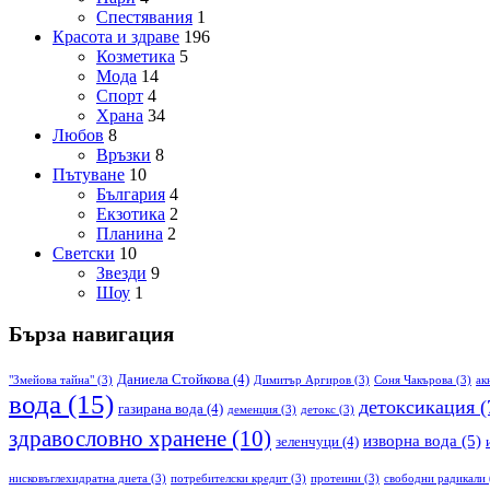
Спестявания
1
Красота и здраве
196
Козметика
5
Мода
14
Спорт
4
Храна
34
Любов
8
Връзки
8
Пътуване
10
България
4
Екзотика
2
Планина
2
Светски
10
Звезди
9
Шоу
1
Бърза навигация
Даниела Стойкова
(4)
"Змейова тайна"
(3)
Димитър Аргиров
(3)
Соня Чакърова
(3)
ак
вода
(15)
детоксикация
(
газирана вода
(4)
деменция
(3)
детокс
(3)
здравословно хранене
(10)
изворна вода
(5)
зеленчуци
(4)
нисковъглехидратна диета
(3)
потребителски кредит
(3)
протеини
(3)
свободни радикали