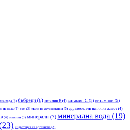
бъбреци
(6)
витамин С
(5)
витамини
(5)
витамин Е
(4)
ана вода
(3)
здравословен начин на живот
(4)
м на вода
(3)
дом
(3)
етапи на детоксикация
(3)
минерална вода
(19)
минерали
(7)
19
(4)
мазнини
(3)
(23)
хидратация на организма
(3)