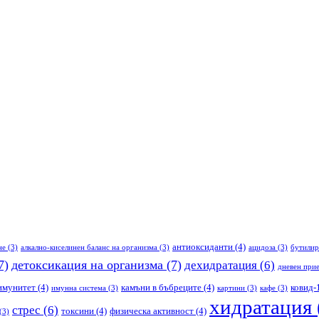
антиоксиданти
(4)
не
(3)
алкално-киселинен баланс на организма
(3)
ацидоза
(3)
бутилир
7)
детоксикация на организма
(7)
дехидратация
(6)
дневен прие
имунитет
(4)
камъни в бъбреците
(4)
ковид-
имунна система
(3)
картини
(3)
кафе
(3)
хидратация
стрес
(6)
токсини
(4)
физическа активност
(4)
(3)