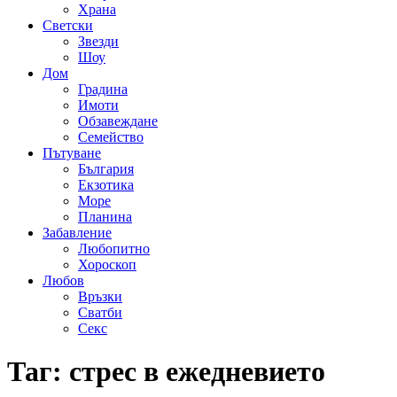
Храна
Светски
Звезди
Шоу
Дом
Градина
Имоти
Обзавеждане
Семейство
Пътуване
България
Екзотика
Море
Планина
Забавление
Любопитно
Хороскоп
Любов
Връзки
Сватби
Секс
Таг:
стрес в ежедневието