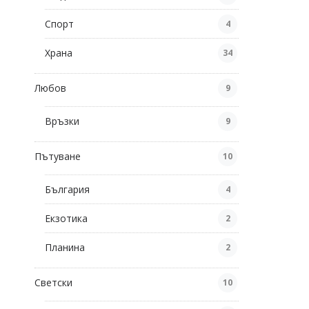
Спорт
4
Храна
34
Любов
9
Връзки
9
Пътуване
10
България
4
Екзотика
2
Планина
2
Светски
10