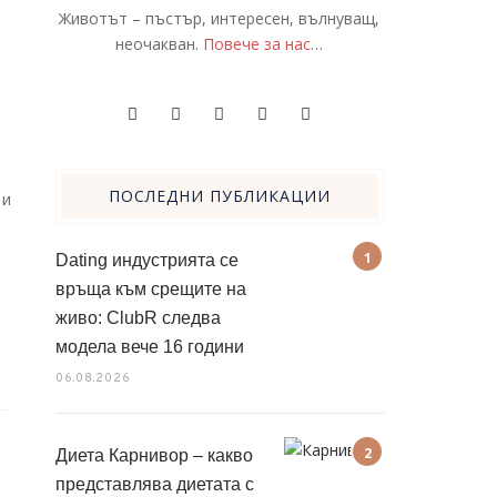
Животът – пъстър, интересен, вълнуващ,
неочакван.
Повече за нас
…
ПОСЛЕДНИ ПУБЛИКАЦИИ
 и
Dating индустрията се
връща към срещите на
живо: ClubR следва
модела вече 16 години
06.08.2026
Диета Карнивор – какво
представлява диетата с