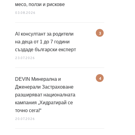
месо, ползи и рискове
03.08.2026
AI консултант за родители
на деца от 1 до 7 години
създаде български експерт
23.07.2026
DEVIN Минерална и
Дженерали Застраховане
разширяват националната
кампания „Хидратирай се
точно сега!“
20.07.2026