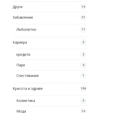
Други
14
Забавление
57
Любопитно
17
Кариера
5
кредити
2
Пари
4
Спестявания
1
Красота и здраве
196
Козметика
5
Мода
14