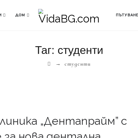
И
ДОМ
ПЪТУВАН
Таг:
студенти
→
студенти
линика „Дентапрайм” с
 за нова дентална