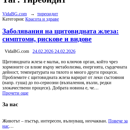
VidaBG.com
→
тиреоидит
Категория:
Красота и здраве
Заболявания на щитовидната жлеза:
симптоми, рискове и видове
VidaBG.com
24.02.2026
24.02.2026
Щитовидната жлеза е малък, но ключов орган, който чрез
хормоните си влияе върху метаболизма, енергията, сърдечната
дейност, температурата на тялото и много други процеси.
Проблемите с щитовидната жлеза варират от леки състояния
(напр. гуша) до по-сериозни (възпаления, възли, редки
злокачествени процеси). Добрата новина е, че…
Прочети още
За нас
Животът – пъстър, интересен, вълнуващ, неочакван.
Повече за
нас
…