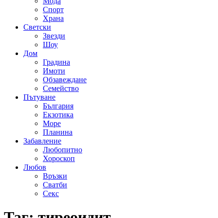
Мода
Спорт
Храна
Светски
Звезди
Шоу
Дом
Градина
Имоти
Обзавеждане
Семейство
Пътуване
България
Екзотика
Море
Планина
Забавление
Любопитно
Хороскоп
Любов
Връзки
Сватби
Секс
Таг:
тиреоидит