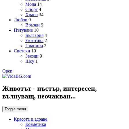
Мода
14
Спорт
4
Храна
34
Любов
9
Връзки
9
Пътуване
10
България
4
Екзотика
2
Планина
2
Светски
10
Звезди
9
Шоу
1
Open
Животът - пъстър, интересен,
вълнуващ, неочакван...
Toggle menu
Красота и здраве
Козметика