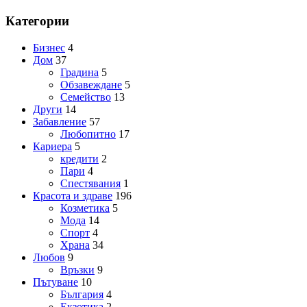
Категории
Бизнес
4
Дом
37
Градина
5
Обзавеждане
5
Семейство
13
Други
14
Забавление
57
Любопитно
17
Кариера
5
кредити
2
Пари
4
Спестявания
1
Красота и здраве
196
Козметика
5
Мода
14
Спорт
4
Храна
34
Любов
9
Връзки
9
Пътуване
10
България
4
Екзотика
2