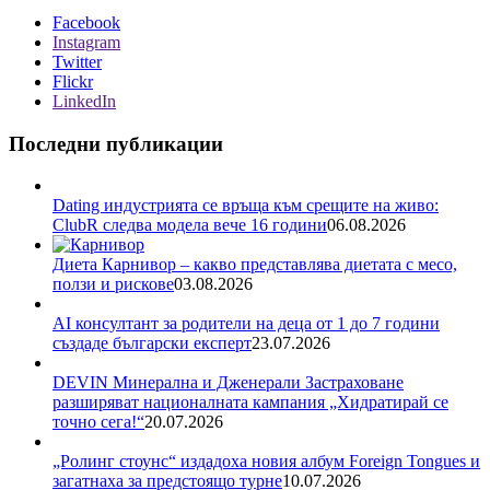
Facebook
Instagram
Twitter
Flickr
LinkedIn
Последни публикации
Dating индустрията се връща към срещите на живо:
ClubR следва модела вече 16 години
06.08.2026
Диета Карнивор – какво представлява диетата с месо,
ползи и рискове
03.08.2026
AI консултант за родители на деца от 1 до 7 години
създаде български експерт
23.07.2026
DEVIN Минерална и Дженерали Застраховане
разширяват националната кампания „Хидратирай се
точно сега!“
20.07.2026
„Ролинг стоунс“ издадоха новия албум Foreign Tongues и
загатнаха за предстоящо турне
10.07.2026