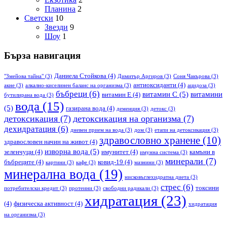
Планина
2
Светски
10
Звезди
9
Шоу
1
Бърза навигация
Даниела Стойкова
(4)
"Змейова тайна"
(3)
Димитър Аргиров
(3)
Соня Чакърова
(3)
антиоксиданти
(4)
акне
(3)
алкално-киселинен баланс на организма
(3)
ацидоза
(3)
бъбреци
(6)
витамин С
(5)
витамини
витамин Е
(4)
бутилирана вода
(3)
вода
(15)
(5)
газирана вода
(4)
деменция
(3)
детокс
(3)
детоксикация
(7)
детоксикация на организма
(7)
дехидратация
(6)
дневен прием на вода
(3)
дом
(3)
етапи на детоксикация
(3)
здравословно хранене
(10)
здравословен начин на живот
(4)
изворна вода
(5)
зеленчуци
(4)
имунитет
(4)
камъни в
имунна система
(3)
минерали
(7)
бъбреците
(4)
ковид-19
(4)
картини
(3)
кафе
(3)
мазнини
(3)
минерална вода
(19)
нисковъглехидратна диета
(3)
стрес
(6)
токсини
потребителски кредит
(3)
протеини
(3)
свободни радикали
(3)
хидратация
(23)
(4)
физическа активност
(4)
хидратация
на организма
(3)