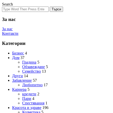
Search
Търси
За нас
За нас
Контакти
Категории
Бизнес
4
Дом
37
Градина
5
Обзавеждане
5
Семейство
13
Други
14
Забавление
57
Любопитно
17
Кариера
5
кредити
2
Пари
4
Спестявания
1
Красота и здраве
196
Козметика
5