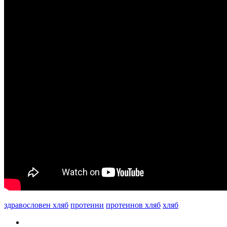
здравословен хляб
протеини
протеинов хляб
хляб