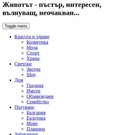
Животът - пъстър, интересен,
вълнуващ, неочакван...
Toggle menu
Красота и здраве
Козметика
Мода
Спорт
Храна
Светски
Звезди
Шоу
Дом
Градина
Имоти
Обзавеждане
Семейство
Пътуване
България
Екзотика
Море
Планина
Забавление