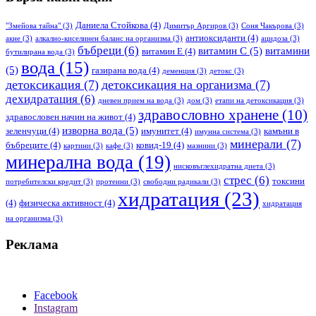
Даниела Стойкова
(4)
"Змейова тайна"
(3)
Димитър Аргиров
(3)
Соня Чакърова
(3)
антиоксиданти
(4)
акне
(3)
алкално-киселинен баланс на организма
(3)
ацидоза
(3)
бъбреци
(6)
витамин С
(5)
витамини
витамин Е
(4)
бутилирана вода
(3)
вода
(15)
(5)
газирана вода
(4)
деменция
(3)
детокс
(3)
детоксикация
(7)
детоксикация на организма
(7)
дехидратация
(6)
дневен прием на вода
(3)
дом
(3)
етапи на детоксикация
(3)
здравословно хранене
(10)
здравословен начин на живот
(4)
изворна вода
(5)
зеленчуци
(4)
имунитет
(4)
камъни в
имунна система
(3)
минерали
(7)
бъбреците
(4)
ковид-19
(4)
картини
(3)
кафе
(3)
мазнини
(3)
минерална вода
(19)
нисковъглехидратна диета
(3)
стрес
(6)
токсини
потребителски кредит
(3)
протеини
(3)
свободни радикали
(3)
хидратация
(23)
(4)
физическа активност
(4)
хидратация
на организма
(3)
Реклама
Facebook
Instagram