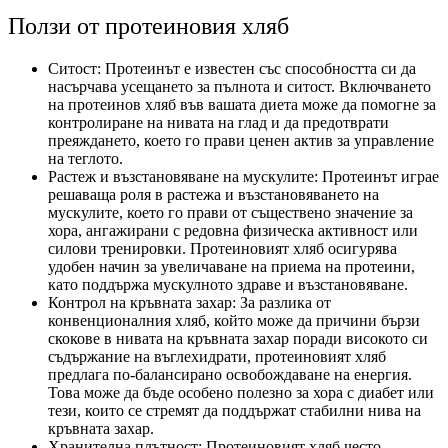
Ползи от протеиновия хляб
Ситост: Протеинът е известен със способността си да
насърчава усещането за пълнота и ситост. Включването
на протеинов хляб във вашата диета може да помогне за
контролиране на нивата на глад и да предотврати
преяждането, което го прави ценен актив за управление
на теглото.
Растеж и възстановяване на мускулите: Протеинът играе
решаваща роля в растежа и възстановяването на
мускулите, което го прави от съществено значение за
хора, ангажирани с редовна физическа активност или
силови тренировки. Протеиновият хляб осигурява
удобен начин за увеличаване на приема на протеини,
като поддържа мускулното здраве и възстановяване.
Контрол на кръвната захар: За разлика от
конвенционалния хляб, който може да причини бързи
скокове в нивата на кръвната захар поради високото си
съдържание на въглехидрати, протеиновият хляб
предлага по-балансирано освобождаване на енергия.
Това може да бъде особено полезно за хора с диабет или
тези, които се стремят да поддържат стабилни нива на
кръвната захар.
Хранителна плътност: Протеиновият хляб често