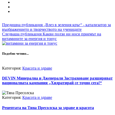
Предишна публикация
„Влез в зеления кръг“ - катализатор за
въображението и творчеството на учениците
Следваща публикация
Какви ползи ни носи приемът на
витамините за енергия и тонус
Подобно четиво...
Категория:
Красота и здраве
DEVIN Минерална и Дженерали Застраховане разширяват
националната кампания „Хидратирай се точно сега!“
Категория:
Красота и здраве
Рецептата на Тяна Пресолска за здраве и красота