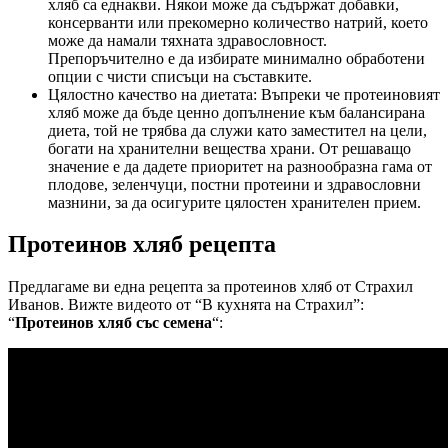
хляб са еднакви. Някои може да съдържат добавки,
консерванти или прекомерно количество натрий, което
може да намали тяхната здравословност.
Препоръчително е да избирате минимално обработени
опции с чисти списъци на съставките.
Цялостно качество на диетата: Въпреки че протеиновият
хляб може да бъде ценно допълнение към балансирана
диета, той не трябва да служи като заместител на цели,
богати на хранителни вещества храни. От решаващо
значение е да дадете приоритет на разнообразна гама от
плодове, зеленчуци, постни протеини и здравословни
мазнини, за да осигурите цялостен хранителен прием.
Протеинов хляб рецепта
Предлагаме ви една рецепта за протеинов хляб от Страхил
Иванов. Вижте видеото от “В кухнята на Страхил”:
“
Протеинов хляб със семена
“: