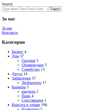
Search
Търси
За нас
За нас
Контакти
Категории
Бизнес
4
Дом
37
Градина
5
Обзавеждане
5
Семейство
13
Други
14
Забавление
57
Любопитно
17
Кариера
5
кредити
2
Пари
4
Спестявания
1
Красота и здраве
196
Козметика
5