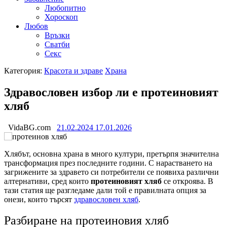
Любопитно
Хороскоп
Любов
Връзки
Сватби
Секс
Категория:
Красота и здраве
Храна
Здравословен избор ли е протеиновият
хляб
VidaBG.com
21.02.2024
17.01.2026
Хлябът, основна храна в много култури, претърпя значителна
трансформация през последните години. С нарастването на
загрижените за здравето си потребители се появиха различни
алтернативи, сред които
протеиновият хляб
се откроява. В
тази статия ще разгледаме дали той е правилната опция за
онези, които търсят
здравословен хляб
.
Разбиране на протеиновия хляб