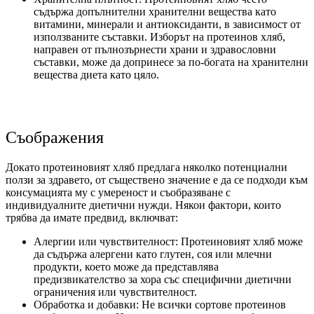
съдържа допълнителни хранителни вещества като
витамини, минерали и антиоксиданти, в зависимост от
използваните съставки. Изборът на протеинов хляб,
направен от пълнозърнести храни и здравословни
съставки, може да допринесе за по-богата на хранителни
вещества диета като цяло.
Съображения
Докато протеиновият хляб предлага няколко потенциални
ползи за здравето, от съществено значение е да се подходи към
консумацията му с умереност и съобразяване с
индивидуалните диетични нужди. Някои фактори, които
трябва да имате предвид, включват:
Алергии или чувствителност: Протеиновият хляб може
да съдържа алергени като глутен, соя или млечни
продукти, което може да представлява
предизвикателство за хора със специфични диетични
ограничения или чувствителност.
Обработка и добавки: Не всички сортове протеинов