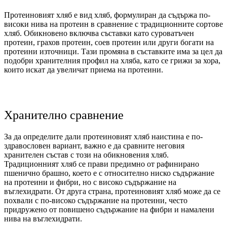
Протеиновият хляб е вид хляб, формулиран да съдържа по-
високи нива на протеин в сравнение с традиционните сортове
хляб. Обикновено включва съставки като суроватъчен
протеин, грахов протеин, соев протеин или други богати на
протеини източници. Тази промяна в съставките има за цел да
подобри хранителния профил на хляба, като се грижи за хора,
които искат да увеличат приема на протеини.
Хранително сравнение
За да определите дали протеиновият хляб наистина е по-
здравословен вариант, важно е да сравните неговия
хранителен състав с този на обикновения хляб.
Традиционният хляб се прави предимно от рафинирано
пшенично брашно, което е с относително ниско съдържание
на протеини и фибри, но с високо съдържание на
въглехидрати. От друга страна, протеиновият хляб може да се
похвали с по-високо съдържание на протеини, често
придружено от повишено съдържание на фибри и намалени
нива на въглехидрати.