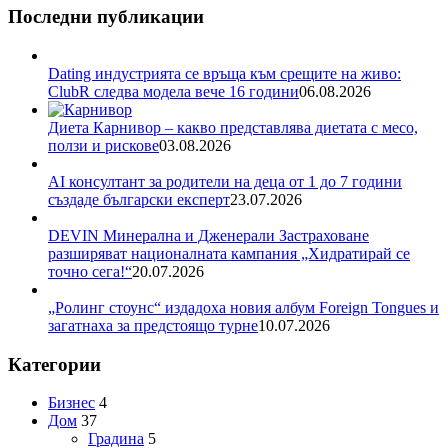
Последни публикации
Dating индустрията се връща към срещите на живо:
ClubR следва модела вече 16 години
06.08.2026
Диета Карнивор – какво представлява диетата с месо,
ползи и рискове
03.08.2026
AI консултант за родители на деца от 1 до 7 години
създаде български експерт
23.07.2026
DEVIN Минерална и Дженерали Застраховане
разширяват националната кампания „Хидратирай се
точно сега!“
20.07.2026
„Ролинг стоунс“ издадоха новия албум Foreign Tongues и
загатнаха за предстоящо турне
10.07.2026
Категории
Бизнес
4
Дом
37
Градина
5