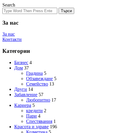
Search
Търси
За нас
За нас
Контакти
Категории
Бизнес
4
Дом
37
Градина
5
Обзавеждане
5
Семейство
13
Други
14
Забавление
57
Любопитно
17
Кариера
5
кредити
2
Пари
4
Спестявания
1
Красота и здраве
196
Козметика
5