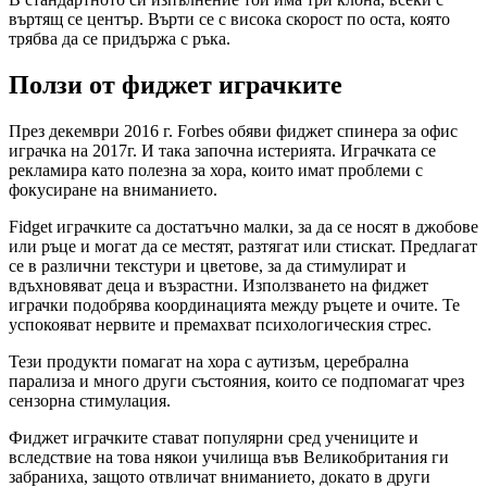
въртящ се център. Върти се с висока скорост по оста, която
трябва да се придържа с ръка.
Ползи от фиджет играчките
През декември 2016 г. Forbes обяви фиджет спинера за офис
играчка на 2017г. И така започна истерията. Играчката се
рекламира като полезна за хора, които имат проблеми с
фокусиране на вниманието.
Fidget играчките са достатъчно малки, за да се носят в джобове
или ръце и могат да се местят, разтягат или стискат. Предлагат
се в различни текстури и цветове, за да стимулират и
вдъхновяват деца и възрастни. Използването на фиджет
играчки подобрява координацията между ръцете и очите. Те
успокояват нервите и премахват психологическия стрес.
Тези продукти помагат на хора с аутизъм, церебрална
парализа и много други състояния, които се подпомагат чрез
сензорна стимулация.
Фиджет играчките стават популярни сред учениците и
вследствие на това някои училища във Великобритания ги
забраниха, защото отвличат вниманието, докато в други