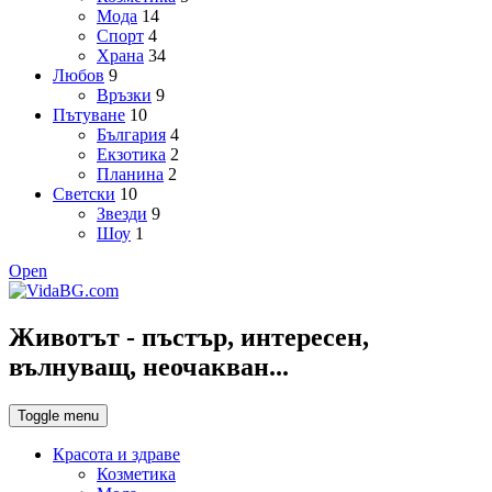
Мода
14
Спорт
4
Храна
34
Любов
9
Връзки
9
Пътуване
10
България
4
Екзотика
2
Планина
2
Светски
10
Звезди
9
Шоу
1
Open
Животът - пъстър, интересен,
вълнуващ, неочакван...
Toggle menu
Красота и здраве
Козметика