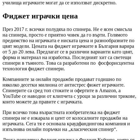
училища играчките могат да се използват дискретно.
Фиджет играчки цена
През 2017 г. всички полудяха по спинера. Не е ясен смисъла
на спинера, просто е приятно човек да го върти. Голямото
предимство на играчката е ниската цена и разнообразните по
цвят модели. Цената на фиджет играчките в България варира
от 5 до 20 лева. Предлагат се в различни варианти като цвят,
форма и материал на изработка. Последният хит са светещи
спинери в тъмното. Това са разработени по фосфорисцентна
технология фиджет спинери.
Компаниите за онлайн продажби продават годишно по
няколко десетки милиона от антистрес фижет играчките.
Спинерите са сред топ стоките и офертите в Amazon, а
YouTube се наводни от клипчета с уроци за различни трикове,
които можете да правите с играчката.
При всичко това възрастната изобретателка на фиджет
спинера не е изкарала и цент от колосалните продажби на
играчката. Сега тя е основала краудфандингова компания и
изпълнява онлайн поръчки на „класическия спинер“.
Друга популярна фиджет играчка е Фиджет Кубчето, която се