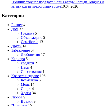
„Ролинг стоунс“ издадоха новия албум Foreign Tongues и
загатнаха за предстоящо турне
10.07.2026
Категории
Бизнес
4
Дом
37
Градина
5
Обзавеждане
5
Семейство
13
Други
14
Забавление
57
Любопитно
17
Кариера
5
кредити
2
Пари
4
Спестявания
1
Красота и здраве
196
Козметика
5
Мода
14
Спорт
4
Храна
34
Любов
9
Връзки
9
Пътуване
10