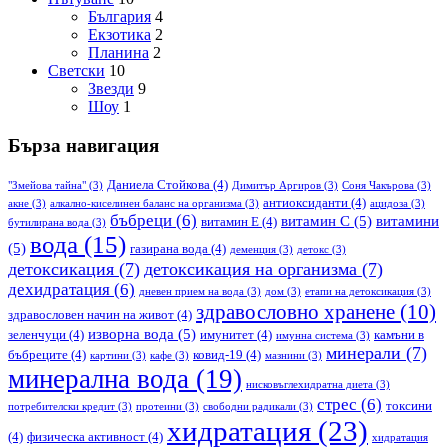
България
4
Екзотика
2
Планина
2
Светски
10
Звезди
9
Шоу
1
Бърза навигация
Даниела Стойкова
(4)
"Змейова тайна"
(3)
Димитър Аргиров
(3)
Соня Чакърова
(3)
антиоксиданти
(4)
акне
(3)
алкално-киселинен баланс на организма
(3)
ацидоза
(3)
бъбреци
(6)
витамин С
(5)
витамини
витамин Е
(4)
бутилирана вода
(3)
вода
(15)
(5)
газирана вода
(4)
деменция
(3)
детокс
(3)
детоксикация
(7)
детоксикация на организма
(7)
дехидратация
(6)
дневен прием на вода
(3)
дом
(3)
етапи на детоксикация
(3)
здравословно хранене
(10)
здравословен начин на живот
(4)
изворна вода
(5)
зеленчуци
(4)
имунитет
(4)
камъни в
имунна система
(3)
минерали
(7)
бъбреците
(4)
ковид-19
(4)
картини
(3)
кафе
(3)
мазнини
(3)
минерална вода
(19)
нисковъглехидратна диета
(3)
стрес
(6)
токсини
потребителски кредит
(3)
протеини
(3)
свободни радикали
(3)
хидратация
(23)
(4)
физическа активност
(4)
хидратация