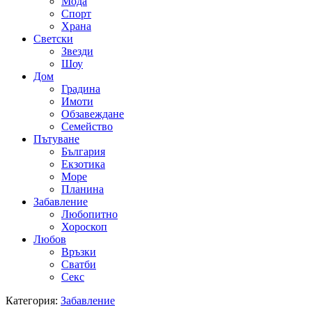
Мода
Спорт
Храна
Светски
Звезди
Шоу
Дом
Градина
Имоти
Обзавеждане
Семейство
Пътуване
България
Екзотика
Море
Планина
Забавление
Любопитно
Хороскоп
Любов
Връзки
Сватби
Секс
Категория:
Забавление