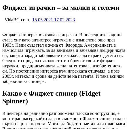
Фиджет играчки – за малки и големи
VidaBG.com
15.05.2021
17.02.2023
Фиджет спинер е въртяща се играчка. В последните години
става хит като антистрес играчка и е измислена още през
1993г. Неин създател е жена от Флорида. Американката е
измислила играчката, за да занимава и забавлява дъщеричката
си, защото заради заболяване не можела да играе с детето си.
След като продала няколкостотин броя от своите фиджет
играчки, предприемчивата жена патентовала изобретението
си. Но постепенно интереса към играчката отшумял, а през
2005г. изтекъл и срока на действие на патента. И така всички
забравили за спинера.
Какво е Фиджет спинер (Fidget
Spinner)
В центъра на радиално разположена плоска конструкция, е
монтиран лагер, който дава възможност Фиджет спинера да се
върти на ръка по оста. Могат да бъдат от метал или пластмаса.
В стандартното си изпълнение той има три клона, всеки с