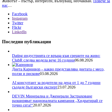
Животът – пъстър, интересен, вълнуващ, неочакван.
Повече за
нас
…
Facebook
Instagram
Twitter
Flickr
LinkedIn
Последни публикации
Dating индустрията се връща към срещите на живо:
ClubR следва модела вече 16 години
06.08.2026
Диета Карнивор – какво представлява диетата с месо,
ползи и рискове
03.08.2026
AI консултант за родители на деца от 1 до 7 години
създаде български експерт
23.07.2026
DEVIN Минерална и Дженерали Застраховане
разширяват националната кампания „Хидратирай се
точно сега!“
20.07.2026