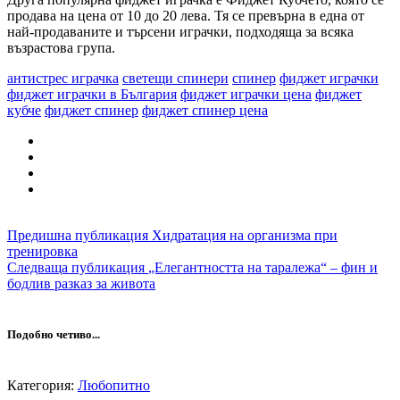
продава на цена от 10 до 20 лева. Тя се превърна в една от
най-продаваните и търсени играчки, подходяща за всяка
възрастова група.
антистрес играчка
светещи спинери
спинер
фиджет играчки
фиджет играчки в България
фиджет играчки цена
фиджет
кубче
фиджет спинер
фиджет спинер цена
Предишна публикация
Хидратация на организма при
тренировка
Следваща публикация
„Елегантността на таралежа“ – фин и
бодлив разказ за живота
Подобно четиво...
Категория:
Любопитно