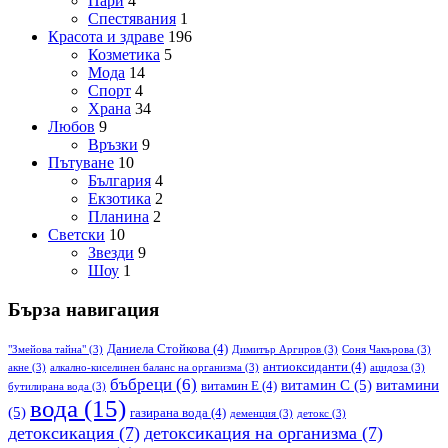
Пари
4
Спестявания
1
Красота и здраве
196
Козметика
5
Мода
14
Спорт
4
Храна
34
Любов
9
Връзки
9
Пътуване
10
България
4
Екзотика
2
Планина
2
Светски
10
Звезди
9
Шоу
1
Бърза навигация
Даниела Стойкова
(4)
"Змейова тайна"
(3)
Димитър Аргиров
(3)
Соня Чакърова
(3)
антиоксиданти
(4)
акне
(3)
алкално-киселинен баланс на организма
(3)
ацидоза
(3)
бъбреци
(6)
витамин С
(5)
витамини
витамин Е
(4)
бутилирана вода
(3)
вода
(15)
(5)
газирана вода
(4)
деменция
(3)
детокс
(3)
детоксикация
(7)
детоксикация на организма
(7)