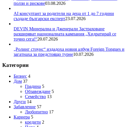
ползи и рискове
03.08.2026
AI консултант за родители на деца от 1 до 7 години
създаде български експерт
23.07.2026
DEVIN Минерална и Дженерали Застраховане
разширяват националната кампания „Хидратирай се
точно сега!“
20.07.2026
„Ролинг стоунс“ издадоха новия албум Foreign Tongues и
загатнаха за предстоящо турне
10.07.2026
Категории
Бизнес
4
Дом
37
Градина
5
Обзавеждане
5
Семейство
13
Други
14
Забавление
57
Любопитно
17
Кариера
5
кредити
2