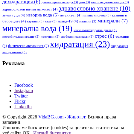
дехидратация
(6)
дневен прием на вода
(3)
дом
(3)
етапи на детоксикация
(3)
здравословно хранене
(10)
здравословен начин на живот
(4)
изворна вода
(5)
зеленчуци
(4)
имунитет
(4)
камъни в
имунна система
(3)
минерали
(7)
бъбреците
(4)
ковид-19
(4)
картини
(3)
кафе
(3)
мазнини
(3)
минерална вода
(19)
нисковъглехидратна диета
(3)
стрес
(6)
токсини
потребителски кредит
(3)
протеини
(3)
свободни радикали
(3)
хидратация
(23)
(4)
физическа активност
(4)
хидратация
на организма
(3)
Реклама
Facebook
Instagram
Twitter
Flickr
LinkedIn
© Copyright 2026
VidaBG.com - Животът
. Всички права
запазени.
Използваме бисквитки (cookies) за целите на статистика на
уеб сайта.
ОК
Изтрий бисквитки