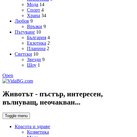
Мода
14
Спорт
4
Храна
34
Любов
9
Връзки
9
Пътуване
10
България
4
Екзотика
2
Планина
2
Светски
10
Звезди
9
Шоу
1
Open
Животът - пъстър, интересен,
вълнуващ, неочакван...
Toggle menu
Красота и здраве
Козметика