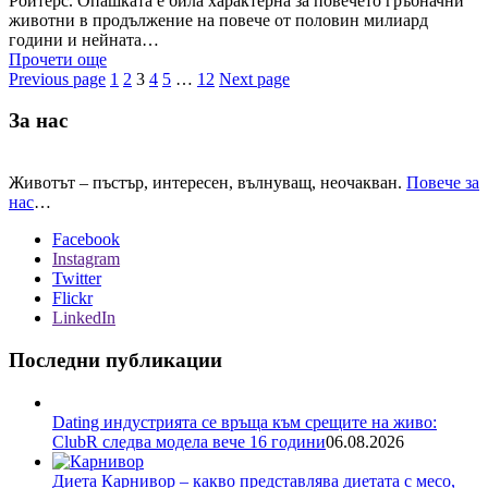
Ройтерс. Опашката е била характерна за повечето гръбначни
животни в продължение на повече от половин милиард
години и нейната…
Прочети още
Previous page
1
2
3
4
5
…
12
Next page
За нас
Животът – пъстър, интересен, вълнуващ, неочакван.
Повече за
нас
…
Facebook
Instagram
Twitter
Flickr
LinkedIn
Последни публикации
Dating индустрията се връща към срещите на живо:
ClubR следва модела вече 16 години
06.08.2026
Диета Карнивор – какво представлява диетата с месо,