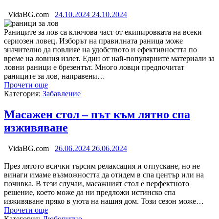
VidaBG.com
24.10.2024
24.10.2024
Раниците за лов са ключова част от екипировката на всеки
сериозен ловец. Изборът на правилната раница може
значително да повлияе на удобството и ефективността по
време на ловния излет. Един от най-популярните материали за
ловни раници е брезентът. Много ловци предпочитат
раниците за лов, направени…
Прочети още
Категория:
Забавление
Масажен стол – път към лятно спа
изживяване
VidaBG.com
26.06.2024
26.06.2024
През лятото всички търсим релаксация и отпускане, но не
винаги имаме възможността да отидем в спа център или на
почивка. В тези случаи, масажният стол е перфектното
решение, което може да ни предложи истинско спа
изживяване пряко в уюта на нашия дом. Този сезон може…
Прочети още
Категория:
Любопитно