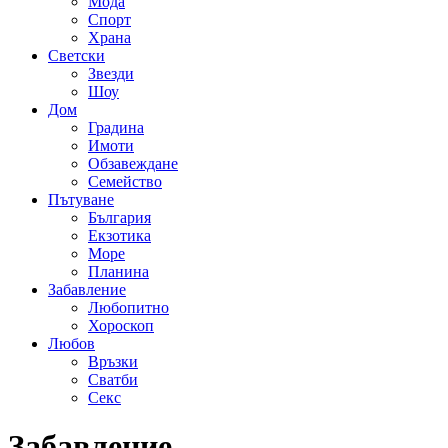
Мода
Спорт
Храна
Светски
Звезди
Шоу
Дом
Градина
Имоти
Обзавеждане
Семейство
Пътуване
България
Екзотика
Море
Планина
Забавление
Любопитно
Хороскоп
Любов
Връзки
Сватби
Секс
Забавление