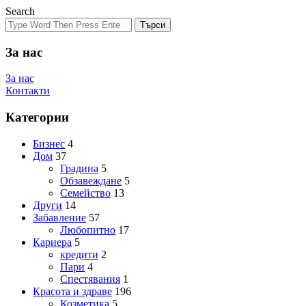
Search
Търси
За нас
За нас
Контакти
Категории
Бизнес
4
Дом
37
Градина
5
Обзавеждане
5
Семейство
13
Други
14
Забавление
57
Любопитно
17
Кариера
5
кредити
2
Пари
4
Спестявания
1
Красота и здраве
196
Козметика
5