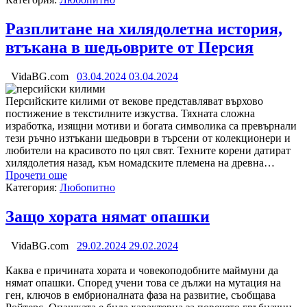
Разплитане на хилядолетна история,
втъкана в шедьоврите от Персия
VidaBG.com
03.04.2024
03.04.2024
Персийските килими от векове представляват върхово
постижение в текстилните изкуства. Тяхната сложна
изработка, изящни мотиви и богата символика са превърнали
тези ръчно изтъкани шедьоври в търсени от колекционери и
любители на красивото по цял свят. Техните корени датират
хилядолетия назад, към номадските племена на древна…
Прочети още
Категория:
Любопитно
Защо хората нямат опашки
VidaBG.com
29.02.2024
29.02.2024
Каква е причината хората и човекоподобните маймуни да
нямат опашки. Според учени това се дължи на мутация на
ген, ключов в ембрионалната фаза на развитие, съобщава