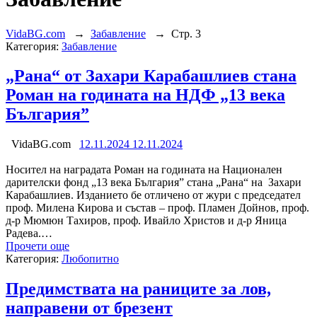
VidaBG.com
→
Забавление
→
Стр. 3
Категория:
Забавление
„Рана“ от Захари Карабашлиев стана
Роман на годината на НДФ „13 века
България”
VidaBG.com
12.11.2024
12.11.2024
Носител на наградата Роман на годината на Национален
дарителски фонд „13 века България” стана „Рана“ на Захари
Карабашлиев. Изданието бе отличено от жури с председател
проф. Милена Кирова и състав – проф. Пламен Дойнов, проф.
д-р Мюмюн Тахиров, проф. Ивайло Христов и д-р Яница
Радева.…
Прочети още
Категория:
Любопитно
Предимствата на раниците за лов,
направени от брезент