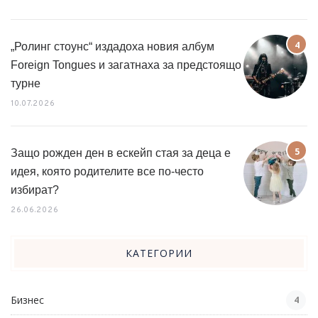
„Ролинг стоунс“ издадоха новия албум
Foreign Tongues и загатнаха за предстоящо
турне
10.07.2026
Защо рожден ден в ескейп стая за деца е
идея, която родителите все по-често
избират?
26.06.2026
КАТЕГОРИИ
Бизнес
4