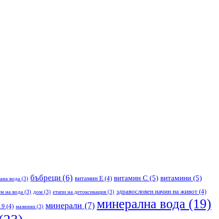
бъбреци
(6)
витамин С
(5)
витамини
(5)
витамин Е
(4)
ана вода
(3)
здравословен начин на живот
(4)
м на вода
(3)
дом
(3)
етапи на детоксикация
(3)
минерална вода
(19)
минерали
(7)
19
(4)
мазнини
(3)