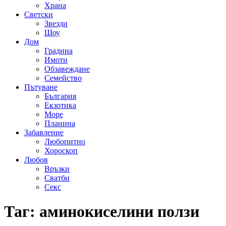
Храна
Светски
Звезди
Шоу
Дом
Градина
Имоти
Обзавеждане
Семейство
Пътуване
България
Екзотика
Море
Планина
Забавление
Любопитно
Хороскоп
Любов
Връзки
Сватби
Секс
Таг:
аминокиселини ползи