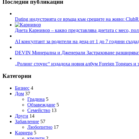
Последни публикации
Dating индустрията се връща към срещите на живо: ClubR
Диета Карнивор – какво представлява диетата с месо, пол
AI консултант за родители на деца от 1 до 7 години създа
DEVIN Минерална и Дженерали Застраховане разширяват 
„Ролинг стоунс“ издадоха новия албум Foreign Tongues и 
Категории
Бизнес
4
Дом
37
Градина
5
Обзавеждане
5
Семейство
13
Други
14
Забавление
57
Любопитно
17
Кариера
5
кредити
2