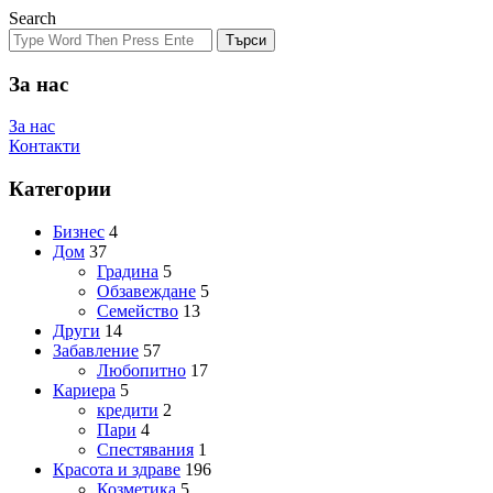
Search
Търси
За нас
За нас
Контакти
Категории
Бизнес
4
Дом
37
Градина
5
Обзавеждане
5
Семейство
13
Други
14
Забавление
57
Любопитно
17
Кариера
5
кредити
2
Пари
4
Спестявания
1
Красота и здраве
196
Козметика
5