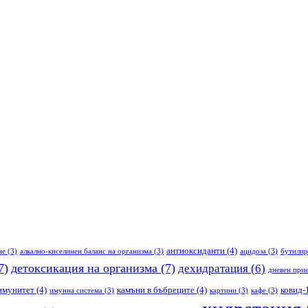
антиоксиданти
(4)
не
(3)
алкално-киселинен баланс на организма
(3)
ацидоза
(3)
бутилир
7)
детоксикация на организма
(7)
дехидратация
(6)
дневен прие
имунитет
(4)
камъни в бъбреците
(4)
ковид-
имунна система
(3)
картини
(3)
кафе
(3)