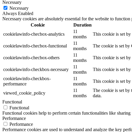
Necessary
Necessary
Always Enabled
Necessary cookies are absolutely essential for the website to function
Cookie
Duration
11
cookielawinfo-checbox-analytics
This cookie is set b
months
11
cookielawinfo-checbox-functional
The cookie is set by
months
11
cookielawinfo-checbox-others
This cookie is set b
months
11
cookielawinfo-checkbox-necessary
This cookie is set b
months
cookielawinfo-checkbox-
11
This cookie is set b
performance
months
11
The cookie is set by
viewed_cookie_policy
months
data.
Functional
Functional
Functional cookies help to perform certain functionalities like sharing 
Performance
Performance
Performance cookies are used to understand and analyze the key perfor