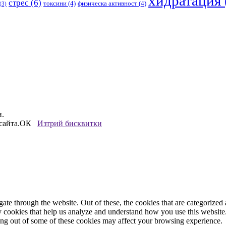
хидратация
стрес
(6)
токсини
(4)
физическа активност
(4)
(3)
и.
сайта.
ОК
Изтрий бисквитки
e through the website. Out of these, the cookies that are categorized a
rty cookies that help us analyze and understand how you use this websit
ting out of some of these cookies may affect your browsing experience.