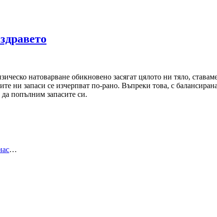
 здравето
зическо натоварване обикновено засягат цялото ни тяло, ставам
ите ни запаси се изчерпват по-рано. Въпреки това, с балансира
 да попълним запасите си.
нас
…