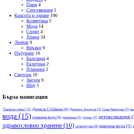
Пари
4
Спестявания
1
Красота и здраве
196
Козметика
5
Мода
14
Спорт
4
Храна
34
Любов
9
Връзки
9
Пътуване
10
България
4
Екзотика
2
Планина
2
Светски
10
Звезди
9
Шоу
1
Бърза навигация
Даниела Стойкова
(4)
"Змейова тайна"
(3)
Димитър Аргиров
(3)
Соня Чакърова
(3)
ак
вода
(15)
детоксикация
(
газирана вода
(4)
деменция
(3)
детокс
(3)
здравословно хранене
(10)
изворна вода
(5)
зеленчуци
(4)