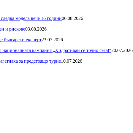
 следва модела вече 16 години
06.08.2026
зи и рискове
03.08.2026
де български експерт
23.07.2026
националната кампания „Хидратирай се точно сега!“
20.07.2026
загатнаха за предстоящо турне
10.07.2026