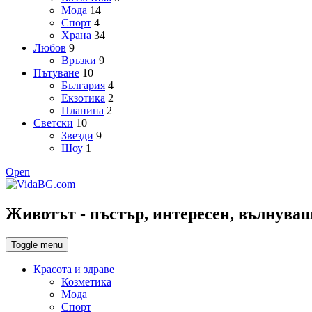
Мода
14
Спорт
4
Храна
34
Любов
9
Връзки
9
Пътуване
10
България
4
Екзотика
2
Планина
2
Светски
10
Звезди
9
Шоу
1
Open
Животът - пъстър, интересен, вълнуващ,
Toggle menu
Красота и здраве
Козметика
Мода
Спорт