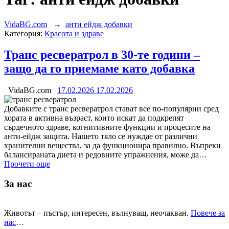
VidaBG.com
→
анти ейдж добавки
Категория:
Красота и здраве
Транс ресвератрол в 30-те години –
защо да го приемаме като добавка
VidaBG.com
17.02.2026
17.02.2026
Добавките с транс ресвератрол стават все по-популярни сред
хората в активна възраст, които искат да подкрепят
сърдечното здраве, когнитивните функции и процесите на
анти-ейдж защита. Нашето тяло се нуждае от различни
хранителни вещества, за да функционира правилно. Въпреки
балансираната диета и редовните упражнения, може да…
Прочети още
За нас
Животът – пъстър, интересен, вълнуващ, неочакван.
Повече за
нас
…