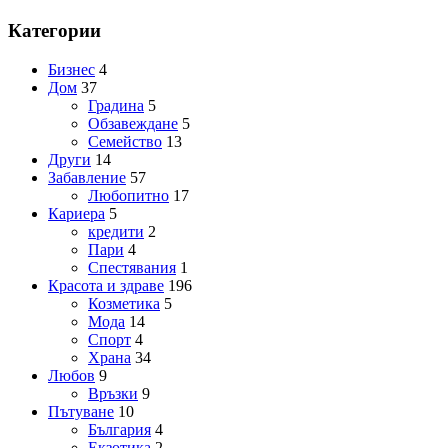
Категории
Бизнес
4
Дом
37
Градина
5
Обзавеждане
5
Семейство
13
Други
14
Забавление
57
Любопитно
17
Кариера
5
кредити
2
Пари
4
Спестявания
1
Красота и здраве
196
Козметика
5
Мода
14
Спорт
4
Храна
34
Любов
9
Връзки
9
Пътуване
10
България
4
Екзотика
2