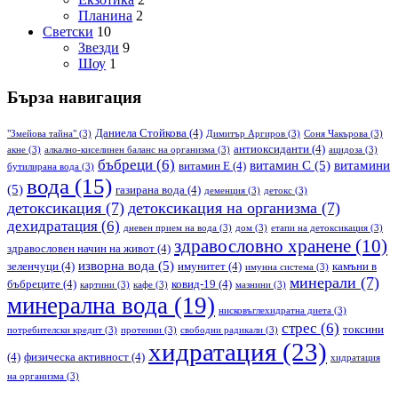
Планина
2
Светски
10
Звезди
9
Шоу
1
Бърза навигация
Даниела Стойкова
(4)
"Змейова тайна"
(3)
Димитър Аргиров
(3)
Соня Чакърова
(3)
антиоксиданти
(4)
акне
(3)
алкално-киселинен баланс на организма
(3)
ацидоза
(3)
бъбреци
(6)
витамин С
(5)
витамини
витамин Е
(4)
бутилирана вода
(3)
вода
(15)
(5)
газирана вода
(4)
деменция
(3)
детокс
(3)
детоксикация
(7)
детоксикация на организма
(7)
дехидратация
(6)
дневен прием на вода
(3)
дом
(3)
етапи на детоксикация
(3)
здравословно хранене
(10)
здравословен начин на живот
(4)
изворна вода
(5)
зеленчуци
(4)
имунитет
(4)
камъни в
имунна система
(3)
минерали
(7)
бъбреците
(4)
ковид-19
(4)
картини
(3)
кафе
(3)
мазнини
(3)
минерална вода
(19)
нисковъглехидратна диета
(3)
стрес
(6)
токсини
потребителски кредит
(3)
протеини
(3)
свободни радикали
(3)
хидратация
(23)
(4)
физическа активност
(4)
хидратация
на организма
(3)