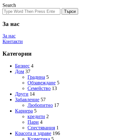
Search
Търси
За нас
За нас
Контакти
Категории
Бизнес
4
Дом
37
Градина
5
Обзавеждане
5
Семейство
13
Други
14
Забавление
57
Любопитно
17
Кариера
5
кредити
2
Пари
4
Спестявания
1
Красота и здраве
196
Козметика
5