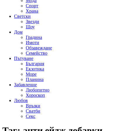
Мода
Спорт
Храна
Светски
Звезди
Шоу
Дом
Градина
Имоти
Обзавеждане
Семейство
Пътуване
България
Екзотика
Море
Планина
Забавление
Любопитно
Хороскоп
Любов
Връзки
Сватби
Секс
Таг:
анти ейдж добавки