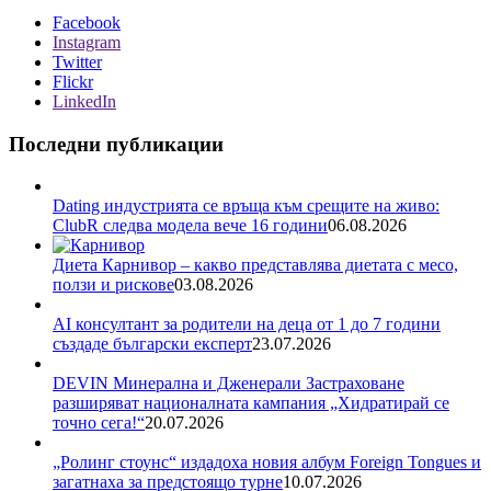
Facebook
Instagram
Twitter
Flickr
LinkedIn
Последни публикации
Dating индустрията се връща към срещите на живо:
ClubR следва модела вече 16 години
06.08.2026
Диета Карнивор – какво представлява диетата с месо,
ползи и рискове
03.08.2026
AI консултант за родители на деца от 1 до 7 години
създаде български експерт
23.07.2026
DEVIN Минерална и Дженерали Застраховане
разширяват националната кампания „Хидратирай се
точно сега!“
20.07.2026
„Ролинг стоунс“ издадоха новия албум Foreign Tongues и
загатнаха за предстоящо турне
10.07.2026