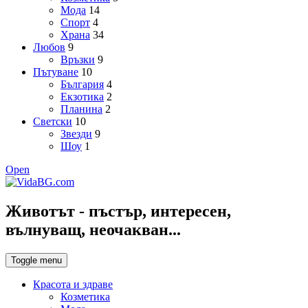
Мода
14
Спорт
4
Храна
34
Любов
9
Връзки
9
Пътуване
10
България
4
Екзотика
2
Планина
2
Светски
10
Звезди
9
Шоу
1
Open
Животът - пъстър, интересен,
вълнуващ, неочакван...
Toggle menu
Красота и здраве
Козметика