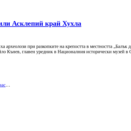
или Асклепий край Хухла
ха археолози при разкопките на крепостта в местността „Балък 
айло Кънев, главен уредник в Националния исторически музей в
нас
…