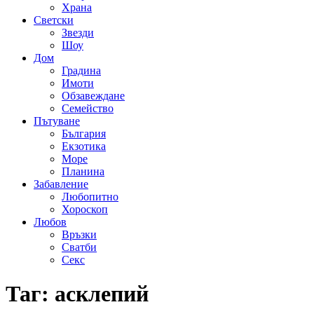
Храна
Светски
Звезди
Шоу
Дом
Градина
Имоти
Обзавеждане
Семейство
Пътуване
България
Екзотика
Море
Планина
Забавление
Любопитно
Хороскоп
Любов
Връзки
Сватби
Секс
Таг:
асклепий