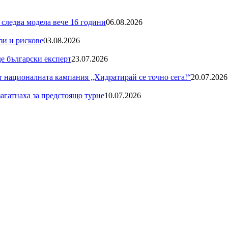
 следва модела вече 16 години
06.08.2026
зи и рискове
03.08.2026
де български експерт
23.07.2026
националната кампания „Хидратирай се точно сега!“
20.07.2026
загатнаха за предстоящо турне
10.07.2026