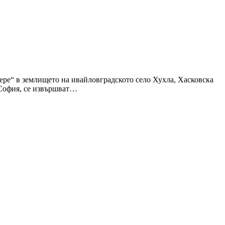
дере“ в землището на ивайловградското село Хухла, Хасковска
 София, се извършват…