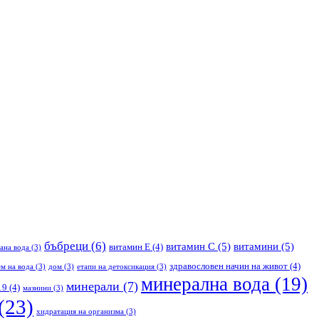
бъбреци
(6)
витамин С
(5)
витамини
(5)
витамин Е
(4)
ана вода
(3)
здравословен начин на живот
(4)
м на вода
(3)
дом
(3)
етапи на детоксикация
(3)
минерална вода
(19)
минерали
(7)
19
(4)
мазнини
(3)
(23)
хидратация на организма
(3)