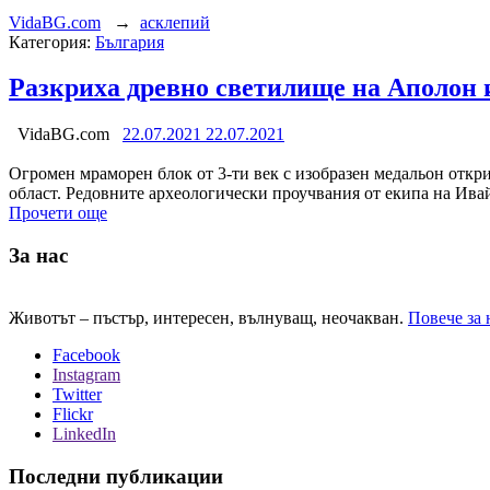
VidaBG.com
→
асклепий
Категория:
България
Разкриха древно светилище на Аполон 
VidaBG.com
22.07.2021
22.07.2021
Огромен мраморен блок от 3-ти век с изобразен медальон откри
област. Редовните археологически проучвания от екипа на Ив
Прочети още
За нас
Животът – пъстър, интересен, вълнуващ, неочакван.
Повече за 
Facebook
Instagram
Twitter
Flickr
LinkedIn
Последни публикации