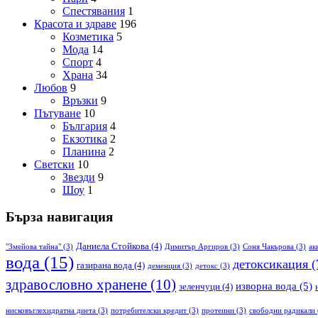
Спестявания
1
Красота и здраве
196
Козметика
5
Мода
14
Спорт
4
Храна
34
Любов
9
Връзки
9
Пътуване
10
България
4
Екзотика
2
Планина
2
Светски
10
Звезди
9
Шоу
1
Бърза навигация
Даниела Стойкова
(4)
"Змейова тайна"
(3)
Димитър Аргиров
(3)
Соня Чакърова
(3)
ак
вода
(15)
детоксикация
(
газирана вода
(4)
деменция
(3)
детокс
(3)
здравословно хранене
(10)
изворна вода
(5)
зеленчуци
(4)
нисковъглехидратна диета
(3)
потребителски кредит
(3)
протеини
(3)
свободни радикали