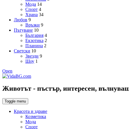
Мода
14
Спорт
4
Храна
34
Любов
9
Връзки
9
Пътуване
10
България
4
Екзотика
2
Планина
2
Светски
10
Звезди
9
Шоу
1
Open
Животът - пъстър, интересен, вълнуващ,
Toggle menu
Красота и здраве
Козметика
Мода
Спорт