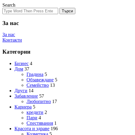
Search
Търси
За нас
За нас
Контакти
Категории
Бизнес
4
Дом
37
Градина
5
Обзавеждане
5
Семейство
13
Други
14
Забавление
57
Любопитно
17
Кариера
5
кредити
2
Пари
4
Спестявания
1
Красота и здраве
196
Козметика
5