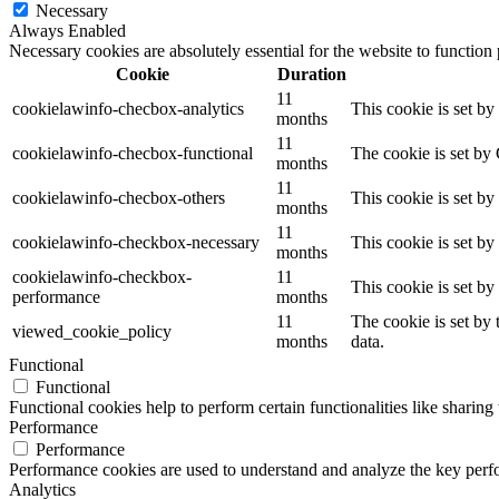
Necessary
Always Enabled
Necessary cookies are absolutely essential for the website to function
Cookie
Duration
11
cookielawinfo-checbox-analytics
This cookie is set b
months
11
cookielawinfo-checbox-functional
The cookie is set by
months
11
cookielawinfo-checbox-others
This cookie is set b
months
11
cookielawinfo-checkbox-necessary
This cookie is set b
months
cookielawinfo-checkbox-
11
This cookie is set b
performance
months
11
The cookie is set by
viewed_cookie_policy
months
data.
Functional
Functional
Functional cookies help to perform certain functionalities like sharing 
Performance
Performance
Performance cookies are used to understand and analyze the key perfor
Analytics