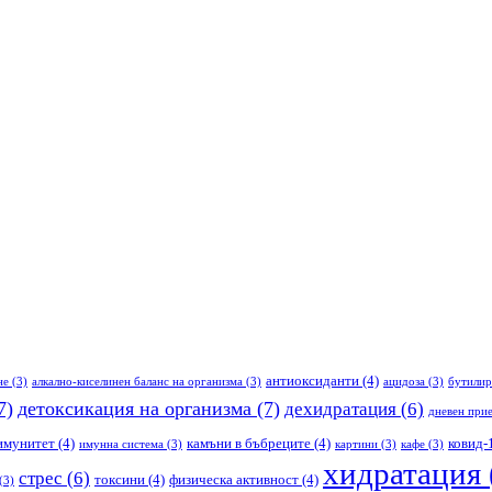
антиоксиданти
(4)
не
(3)
алкално-киселинен баланс на организма
(3)
ацидоза
(3)
бутилир
7)
детоксикация на организма
(7)
дехидратация
(6)
дневен прие
имунитет
(4)
камъни в бъбреците
(4)
ковид-
имунна система
(3)
картини
(3)
кафе
(3)
хидратация
стрес
(6)
токсини
(4)
физическа активност
(4)
(3)