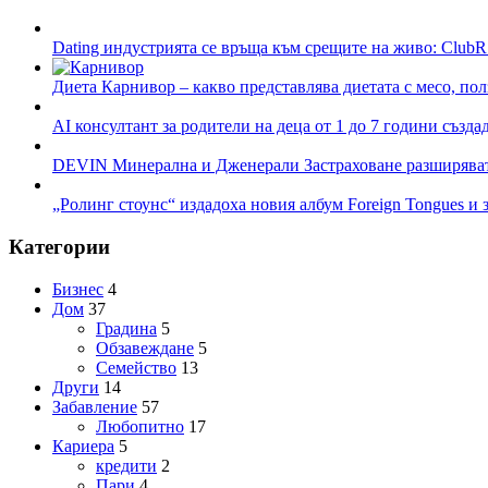
Dating индустрията се връща към срещите на живо: ClubR
Диета Карнивор – какво представлява диетата с месо, пол
AI консултант за родители на деца от 1 до 7 години създа
DEVIN Минерална и Дженерали Застраховане разширяват 
„Ролинг стоунс“ издадоха новия албум Foreign Tongues и 
Категории
Бизнес
4
Дом
37
Градина
5
Обзавеждане
5
Семейство
13
Други
14
Забавление
57
Любопитно
17
Кариера
5
кредити
2
Пари
4