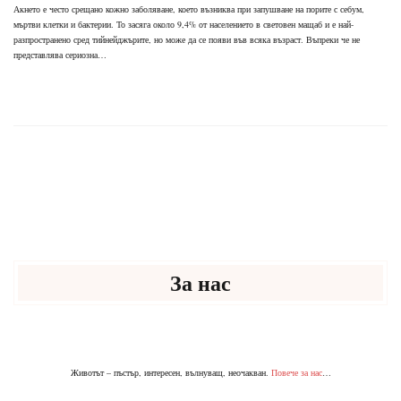
Акнето е често срещано кожно заболяване, което възниква при запушване на порите с себум,
мъртви клетки и бактерии. То засяга около 9,4% от населението в световен мащаб и е най-
разпространено сред тийнейджърите, но може да се появи във всяка възраст. Въпреки че не
представлява сериозна…
За нас
Животът – пъстър, интересен, вълнуващ, неочакван.
Повече за нас
…