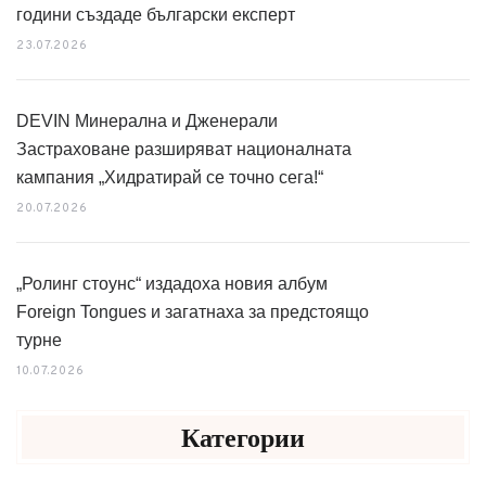
години създаде български експерт
23.07.2026
DEVIN Минерална и Дженерали
Застраховане разширяват националната
кампания „Хидратирай се точно сега!“
20.07.2026
„Ролинг стоунс“ издадоха новия албум
Foreign Tongues и загатнаха за предстоящо
турне
10.07.2026
Категории