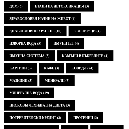
ДОМ
(3)
ЕТАПИ НА ДЕТОКСИКАЦИЯ
(3)
ЗДРАВОСЛОВЕН НАЧИН НА ЖИВОТ
(4)
ЗДРАВОСЛОВНО ХРАНЕНЕ
(10)
ЗЕЛЕНЧУЦИ
(4)
ИЗВОРНА ВОДА
(5)
ИМУНИТЕТ
(4)
ИМУННА СИСТЕМА
(3)
КАМЪНИ В БЪБРЕЦИТЕ
(4)
КАРТИНИ
(3)
КАФЕ
(3)
КОВИД-19
(4)
МАЗНИНИ
(3)
МИНЕРАЛИ
(7)
МИНЕРАЛНА ВОДА
(19)
НИСКОВЪГЛЕХИДРАТНА ДИЕТА
(3)
ПОТРЕБИТЕЛСКИ КРЕДИТ
(3)
ПРОТЕИНИ
(3)