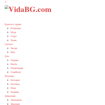
Красота и здраве
Козметика
Мода
Спорт
Храна
Светски
Звезди
Шоу
Дом
Градина
Имоти
Обзавеждане
Семейство
Пътуване
България
Екзотика
Море
Планина
Забавление
Любопитно
Хороскоп