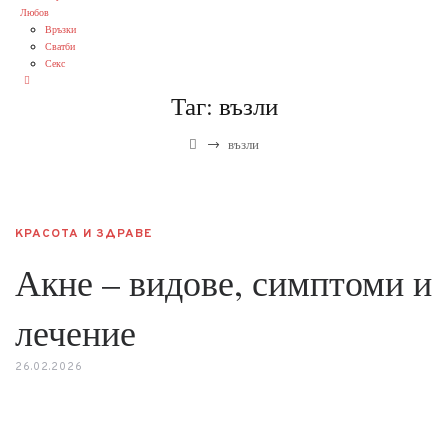
Любов
Връзки
Сватби
Секс
Таг:
възли
→
възли
КРАСОТА И ЗДРАВЕ
Акне – видове, симптоми и
лечение
26.02.2026