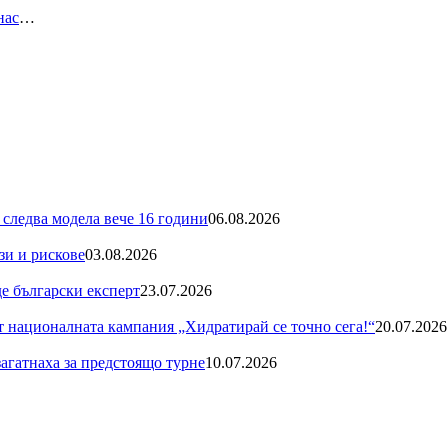
нас
…
 следва модела вече 16 години
06.08.2026
зи и рискове
03.08.2026
де български експерт
23.07.2026
националната кампания „Хидратирай се точно сега!“
20.07.2026
загатнаха за предстоящо турне
10.07.2026