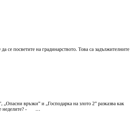
 да се посветите на градинарството. Това са задължителните
„Опасни връзки” и „Господарка на злото 2” разказва как
ате неделите? - …