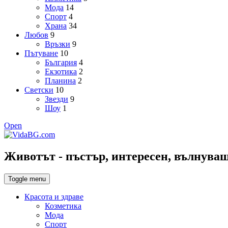
Мода
14
Спорт
4
Храна
34
Любов
9
Връзки
9
Пътуване
10
България
4
Екзотика
2
Планина
2
Светски
10
Звезди
9
Шоу
1
Open
Животът - пъстър, интересен, вълнуващ,
Toggle menu
Красота и здраве
Козметика
Мода
Спорт