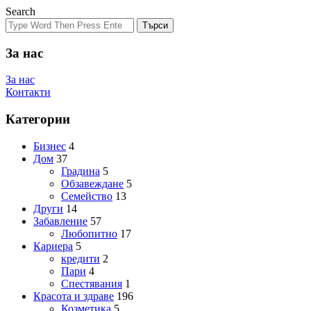
Search
Търси
За нас
За нас
Контакти
Категории
Бизнес
4
Дом
37
Градина
5
Обзавеждане
5
Семейство
13
Други
14
Забавление
57
Любопитно
17
Кариера
5
кредити
2
Пари
4
Спестявания
1
Красота и здраве
196
Козметика
5