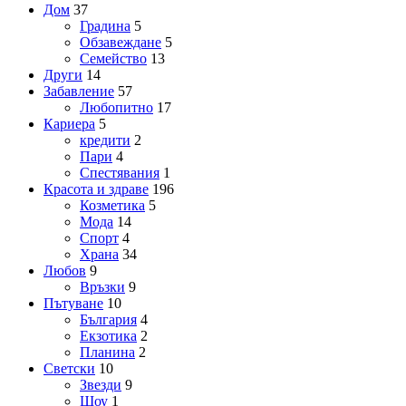
Дом
37
Градина
5
Обзавеждане
5
Семейство
13
Други
14
Забавление
57
Любопитно
17
Кариера
5
кредити
2
Пари
4
Спестявания
1
Красота и здраве
196
Козметика
5
Мода
14
Спорт
4
Храна
34
Любов
9
Връзки
9
Пътуване
10
България
4
Екзотика
2
Планина
2
Светски
10
Звезди
9
Шоу
1