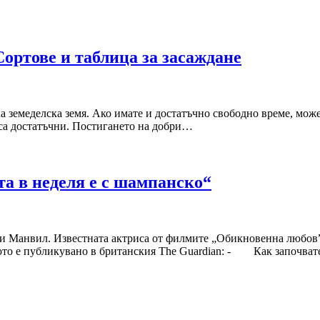
Сортове и таблица за засаждане
а земеделска земя. Ако имате и достатъчно свободно време, може
е са достатъчни. Постигането на добри…
а в неделя е с шампанско“
 Манвил. Известната актриса от филмите „Обикновенна любов”, 
вюто е публикувано в британския The Guardian: - Как започв