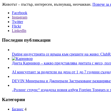
Животът – пъстър, интересен, вълнуващ, неочакван.
Повече за 
Facebook
Instagram
Twitter
Flickr
LinkedIn
Последни публикации
Dating индустрията се връща към срещите на живо: ClubR
Диета Карнивор – какво представлява диетата с месо, пол
AI консултант за родители на деца от 1 до 7 години създа
DEVIN Минерална и Дженерали Застраховане разширяват 
„Ролинг стоунс“ издадоха новия албум Foreign Tongues и 
Категории
Бизнес
4