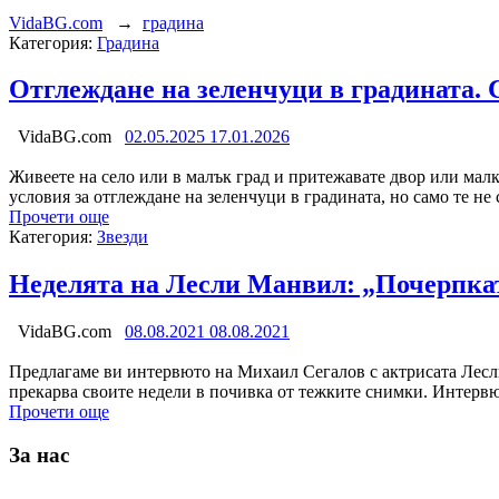
VidaBG.com
→
градина
Категория:
Градина
Отглеждане на зеленчуци в градината. 
VidaBG.com
02.05.2025
17.01.2026
Живеете на село или в малък град и притежавате двор или малк
условия за отглеждане на зеленчуци в градината, но само те н
Прочети още
Категория:
Звезди
Неделята на Лесли Манвил: „Почерпкат
VidaBG.com
08.08.2021
08.08.2021
Предлагаме ви интервюто на Михаил Сегалов с актрисата Лесли
прекарва своите недели в почивка от тежките снимки. Интер
Прочети още
За нас