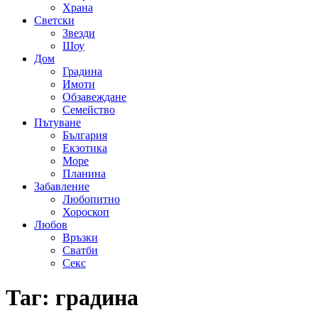
Храна
Светски
Звезди
Шоу
Дом
Градина
Имоти
Обзавеждане
Семейство
Пътуване
България
Екзотика
Море
Планина
Забавление
Любопитно
Хороскоп
Любов
Връзки
Сватби
Секс
Таг:
градина