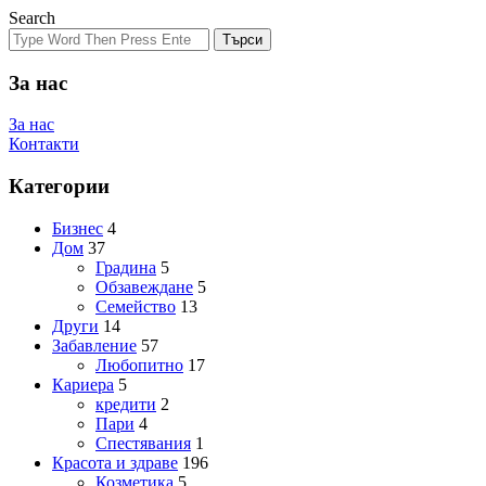
Search
Търси
За нас
За нас
Контакти
Категории
Бизнес
4
Дом
37
Градина
5
Обзавеждане
5
Семейство
13
Други
14
Забавление
57
Любопитно
17
Кариера
5
кредити
2
Пари
4
Спестявания
1
Красота и здраве
196
Козметика
5