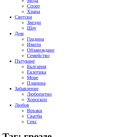
Мода
Спорт
Храна
Светски
Звезди
Шоу
Дом
Градина
Имоти
Обзавеждане
Семейство
Пътуване
България
Екзотика
Море
Планина
Забавление
Любопитно
Хороскоп
Любов
Връзки
Сватби
Секс
Таг:
грозде