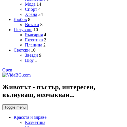
Мода
14
Спорт
4
Храна
34
Любов
8
Връзки
8
Пътуване
10
България
4
Екзотика
2
Планина
2
Светски
10
Звезди
9
Шоу
1
Open
Животът - пъстър, интересен,
вълнуващ, неочакван...
Toggle menu
Красота и здраве
Козметика