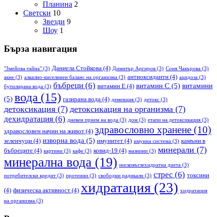
Планина
2
Светски
10
Звезди
9
Шоу
1
Бърза навигация
Даниела Стойкова
(4)
"Змейова тайна"
(3)
Димитър Аргиров
(3)
Соня Чакърова
(3)
антиоксиданти
(4)
акне
(3)
алкално-киселинен баланс на организма
(3)
ацидоза
(3)
бъбреци
(6)
витамин С
(5)
витамини
витамин Е
(4)
бутилирана вода
(3)
вода
(15)
(5)
газирана вода
(4)
деменция
(3)
детокс
(3)
детоксикация
(7)
детоксикация на организма
(7)
дехидратация
(6)
дневен прием на вода
(3)
дом
(3)
етапи на детоксикация
(3)
здравословно хранене
(10)
здравословен начин на живот
(4)
изворна вода
(5)
зеленчуци
(4)
имунитет
(4)
камъни в
имунна система
(3)
минерали
(7)
бъбреците
(4)
ковид-19
(4)
картини
(3)
кафе
(3)
мазнини
(3)
минерална вода
(19)
нисковъглехидратна диета
(3)
стрес
(6)
токсини
потребителски кредит
(3)
протеини
(3)
свободни радикали
(3)
хидратация
(23)
(4)
физическа активност
(4)
хидратация
на организма
(3)