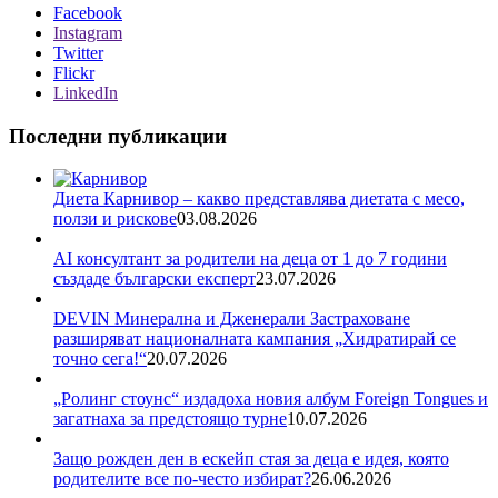
Facebook
Instagram
Twitter
Flickr
LinkedIn
Последни публикации
Диета Карнивор – какво представлява диетата с месо,
ползи и рискове
03.08.2026
AI консултант за родители на деца от 1 до 7 години
създаде български експерт
23.07.2026
DEVIN Минерална и Дженерали Застраховане
разширяват националната кампания „Хидратирай се
точно сега!“
20.07.2026
„Ролинг стоунс“ издадоха новия албум Foreign Tongues и
загатнаха за предстоящо турне
10.07.2026
Защо рожден ден в ескейп стая за деца е идея, която
родителите все по-често избират?
26.06.2026