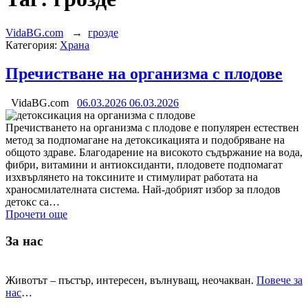
VidaBG.com
→
грозде
Категория:
Храна
Пречистване на организма с плодове
VidaBG.com
06.03.2026
06.03.2026
Пречистването на организма с плодове е популярен естествен
метод за подпомагане на детоксикацията и подобряване на
общото здраве. Благодарение на високото съдържание на вода,
фибри, витамини и антиоксиданти, плодовете подпомагат
изхвърлянето на токсините и стимулират работата на
храносмилателната система. Най-добрият избор за плодов
детокс са…
Прочети още
За нас
Животът – пъстър, интересен, вълнуващ, неочакван.
Повече за
нас
…