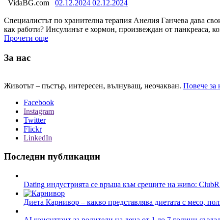
VidaBG.com
02.12.2024
02.12.2024
Специалистът по хранителна терапия Анелия Ганчева дава сво
как работи? Инсулинът е хормон, произвеждан от панкреаса, к
Прочети още
За нас
Животът – пъстър, интересен, вълнуващ, неочакван.
Повече за 
Facebook
Instagram
Twitter
Flickr
LinkedIn
Последни публикации
Dating индустрията се връща към срещите на живо: ClubR
Диета Карнивор – какво представлява диетата с месо, пол
AI консултант за родители на деца от 1 до 7 години създа