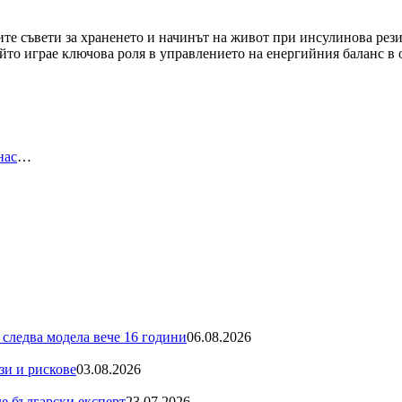
ите съвети за храненето и начинът на живот при инсулинова р
ойто играе ключова роля в управлението на енергийния баланс в
нас
…
 следва модела вече 16 години
06.08.2026
зи и рискове
03.08.2026
де български експерт
23.07.2026