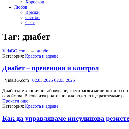
Хороскоп
Любов
Връзки
Сватби
Секс
Таг:
диабет
VidaBG.com
→
диабет
Категория:
Красота и здраве
Диабет – превенция и контрол
VidaBG.com
02.03.2025
02.03.2025
Диабетът е хронично заболяване, което засяга милиони хора по
семейства. В това изчерпателно ръководство ще разгледаме раз
Прочети още
Категория:
Красота и здраве
Как да управляваме инсулинова резисте