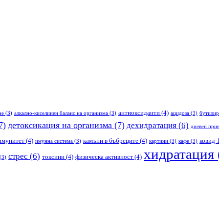
антиоксиданти
(4)
не
(3)
алкално-киселинен баланс на организма
(3)
ацидоза
(3)
бутилир
7)
детоксикация на организма
(7)
дехидратация
(6)
дневен прие
имунитет
(4)
камъни в бъбреците
(4)
ковид-
имунна система
(3)
картини
(3)
кафе
(3)
хидратация
стрес
(6)
токсини
(4)
физическа активност
(4)
(3)