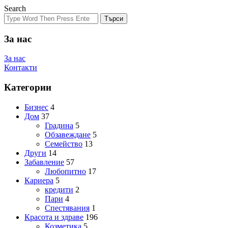
Search
Търси
За нас
За нас
Контакти
Категории
Бизнес
4
Дом
37
Градина
5
Обзавеждане
5
Семейство
13
Други
14
Забавление
57
Любопитно
17
Кариера
5
кредити
2
Пари
4
Спестявания
1
Красота и здраве
196
Козметика
5