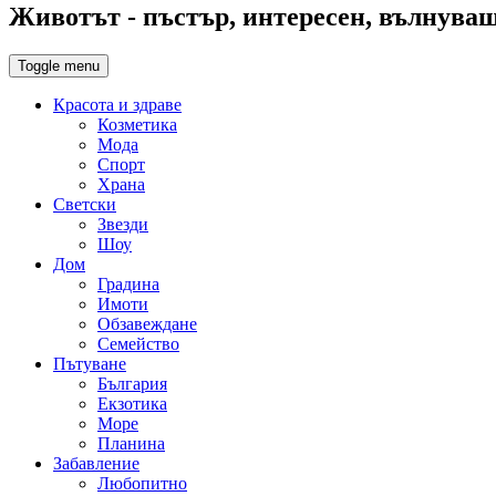
Животът - пъстър, интересен, вълнуващ,
Toggle menu
Красота и здраве
Козметика
Мода
Спорт
Храна
Светски
Звезди
Шоу
Дом
Градина
Имоти
Обзавеждане
Семейство
Пътуване
България
Екзотика
Море
Планина
Забавление
Любопитно