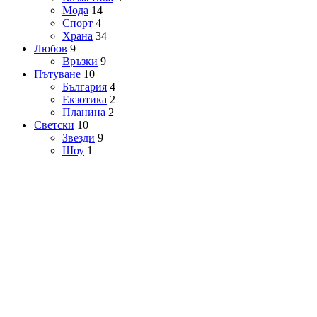
Мода
14
Спорт
4
Храна
34
Любов
9
Връзки
9
Пътуване
10
България
4
Екзотика
2
Планина
2
Светски
10
Звезди
9
Шоу
1