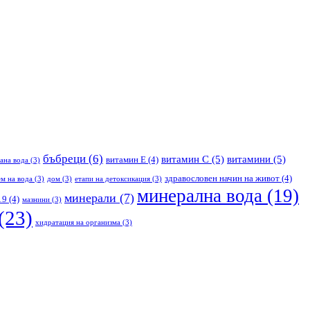
бъбреци
(6)
витамин С
(5)
витамини
(5)
витамин Е
(4)
ана вода
(3)
здравословен начин на живот
(4)
м на вода
(3)
дом
(3)
етапи на детоксикация
(3)
минерална вода
(19)
минерали
(7)
19
(4)
мазнини
(3)
(23)
хидратация на организма
(3)