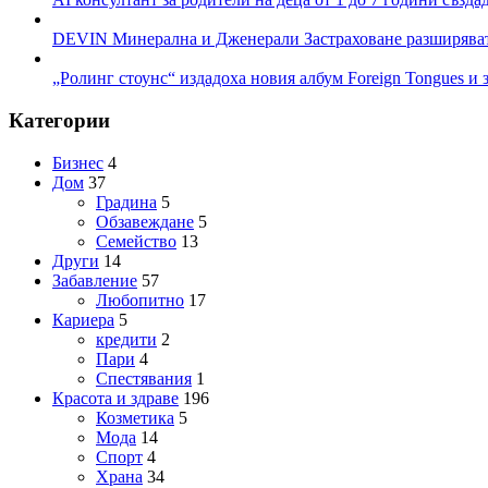
DEVIN Минерална и Дженерали Застраховане разширяват 
„Ролинг стоунс“ издадоха новия албум Foreign Tongues и 
Категории
Бизнес
4
Дом
37
Градина
5
Обзавеждане
5
Семейство
13
Други
14
Забавление
57
Любопитно
17
Кариера
5
кредити
2
Пари
4
Спестявания
1
Красота и здраве
196
Козметика
5
Мода
14
Спорт
4
Храна
34