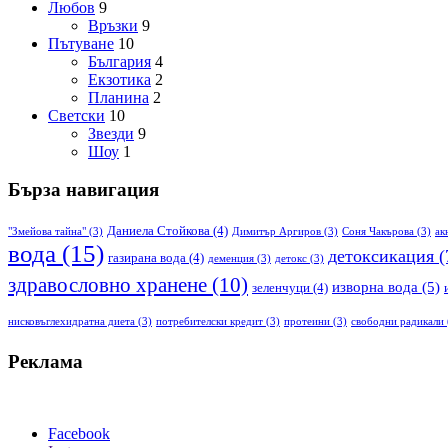
Любов
9
Връзки
9
Пътуване
10
България
4
Екзотика
2
Планина
2
Светски
10
Звезди
9
Шоу
1
Бърза навигация
Даниела Стойкова
(4)
"Змейова тайна"
(3)
Димитър Аргиров
(3)
Соня Чакърова
(3)
ак
вода
(15)
детоксикация
(
газирана вода
(4)
деменция
(3)
детокс
(3)
здравословно хранене
(10)
изворна вода
(5)
зеленчуци
(4)
нисковъглехидратна диета
(3)
потребителски кредит
(3)
протеини
(3)
свободни радикали
Реклама
Facebook