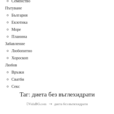
Семейство
Пътуване
България
Екзотика
Море
Планина
Забавление
Любопитно
Хороскоп
Любов
Връзки
Сватби
Секс
Таг:
диета без въглехидрати
→
VidaBG.com
диета без въглехидрати