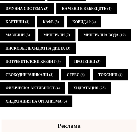
ИМУННА СИСТЕМА
(3)
КАМЪНИ В БЪБРЕЦИТЕ
(4)
КАРТИНИ
(3)
КАФЕ
(3)
КОВИД-19
(4)
МАЗНИНИ
(3)
МИНЕРАЛИ
(7)
МИНЕРАЛНА ВОДА
(19)
НИСКОВЪГЛЕХИДРАТНА ДИЕТА
(3)
ПОТРЕБИТЕЛСКИ КРЕДИТ
(3)
ПРОТЕИНИ
(3)
СВОБОДНИ РАДИКАЛИ
(3)
СТРЕС
(6)
ТОКСИНИ
(4)
ФИЗИЧЕСКА АКТИВНОСТ
(4)
ХИДРАТАЦИЯ
(23)
ХИДРАТАЦИЯ НА ОРГАНИЗМА
(3)
Реклама