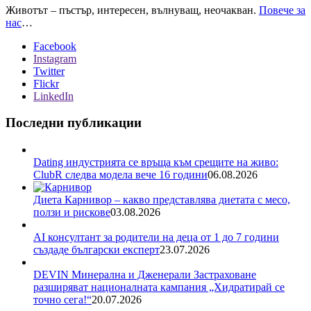
Животът – пъстър, интересен, вълнуващ, неочакван.
Повече за
нас
…
Facebook
Instagram
Twitter
Flickr
LinkedIn
Последни публикации
Dating индустрията се връща към срещите на живо:
ClubR следва модела вече 16 години
06.08.2026
Диета Карнивор – какво представлява диетата с месо,
ползи и рискове
03.08.2026
AI консултант за родители на деца от 1 до 7 години
създаде български експерт
23.07.2026
DEVIN Минерална и Дженерали Застраховане
разширяват националната кампания „Хидратирай се
точно сега!“
20.07.2026