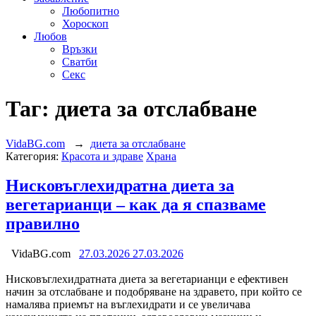
Любопитно
Хороскоп
Любов
Връзки
Сватби
Секс
Таг:
диета за отслабване
VidaBG.com
→
диета за отслабване
Категория:
Красота и здраве
Храна
Нисковъглехидратна диета за
вегетарианци – как да я спазваме
правилно
VidaBG.com
27.03.2026
27.03.2026
Нисковъглехидратната диета за вегетарианци е ефективен
начин за отслабване и подобряване на здравето, при който се
намалява приемът на въглехидрати и се увеличава