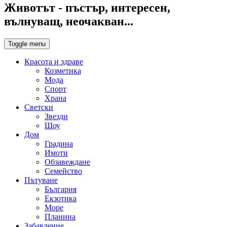
Животът - пъстър, интересен,
вълнуващ, неочакван...
Toggle menu
Красота и здраве
Козметика
Мода
Спорт
Храна
Светски
Звезди
Шоу
Дом
Градина
Имоти
Обзавеждане
Семейство
Пътуване
България
Екзотика
Море
Планина
Забавление