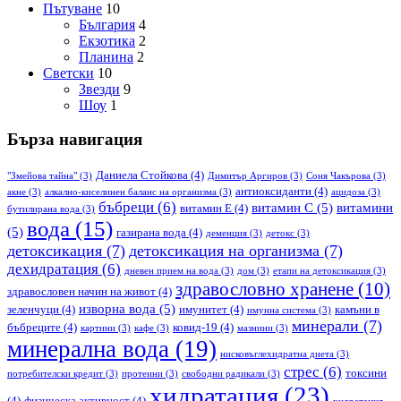
Пътуване
10
България
4
Екзотика
2
Планина
2
Светски
10
Звезди
9
Шоу
1
Бърза навигация
Даниела Стойкова
(4)
"Змейова тайна"
(3)
Димитър Аргиров
(3)
Соня Чакърова
(3)
антиоксиданти
(4)
акне
(3)
алкално-киселинен баланс на организма
(3)
ацидоза
(3)
бъбреци
(6)
витамин С
(5)
витамини
витамин Е
(4)
бутилирана вода
(3)
вода
(15)
(5)
газирана вода
(4)
деменция
(3)
детокс
(3)
детоксикация
(7)
детоксикация на организма
(7)
дехидратация
(6)
дневен прием на вода
(3)
дом
(3)
етапи на детоксикация
(3)
здравословно хранене
(10)
здравословен начин на живот
(4)
изворна вода
(5)
зеленчуци
(4)
имунитет
(4)
камъни в
имунна система
(3)
минерали
(7)
бъбреците
(4)
ковид-19
(4)
картини
(3)
кафе
(3)
мазнини
(3)
минерална вода
(19)
нисковъглехидратна диета
(3)
стрес
(6)
токсини
потребителски кредит
(3)
протеини
(3)
свободни радикали
(3)
хидратация
(23)
(4)
физическа активност
(4)