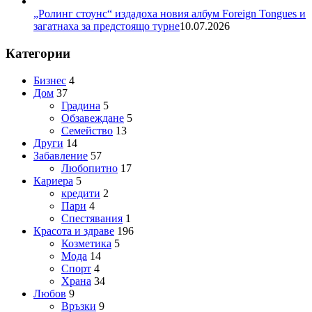
„Ролинг стоунс“ издадоха новия албум Foreign Tongues и
загатнаха за предстоящо турне
10.07.2026
Категории
Бизнес
4
Дом
37
Градина
5
Обзавеждане
5
Семейство
13
Други
14
Забавление
57
Любопитно
17
Кариера
5
кредити
2
Пари
4
Спестявания
1
Красота и здраве
196
Козметика
5
Мода
14
Спорт
4
Храна
34
Любов
9
Връзки
9