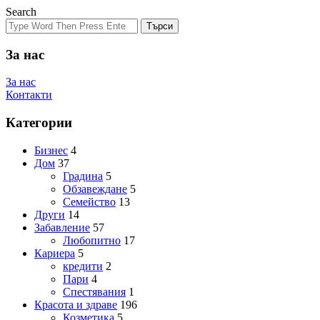
Search
Търси
За нас
За нас
Контакти
Категории
Бизнес
4
Дом
37
Градина
5
Обзавеждане
5
Семейство
13
Други
14
Забавление
57
Любопитно
17
Кариера
5
кредити
2
Пари
4
Спестявания
1
Красота и здраве
196
Козметика
5