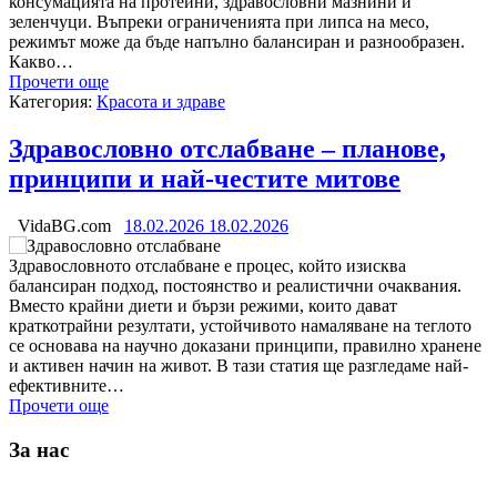
консумацията на протеини, здравословни мазнини и
зеленчуци. Въпреки ограниченията при липса на месо,
режимът може да бъде напълно балансиран и разнообразен.
Какво…
Прочети още
Категория:
Красота и здраве
Здравословно отслабване – планове,
принципи и най-честите митове
VidaBG.com
18.02.2026
18.02.2026
Здравословното отслабване е процес, който изисква
балансиран подход, постоянство и реалистични очаквания.
Вместо крайни диети и бързи режими, които дават
краткотрайни резултати, устойчивото намаляване на теглото
се основава на научно доказани принципи, правилно хранене
и активен начин на живот. В тази статия ще разгледаме най-
ефективните…
Прочети още
За нас