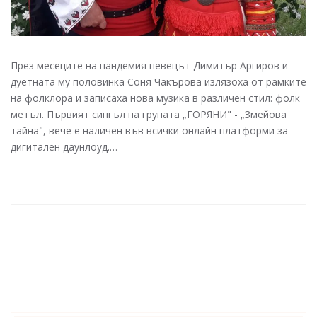
През месеците на пандемия певецът Димитър Аргиров и
дуетната му половинка Соня Чакърова излязоха от рамките
на фолклора и записаха нова музика в различен стил: фолк
метъл. Първият сингъл на групата „ГОРЯНИ" - „Змейова
тайна", вече е наличен във всички онлайн платформи за
дигитален даунлоуд.…