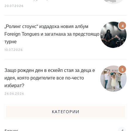
20.07.2026
„Ролинг стоунс“ издадоха новия албум
Foreign Tongues и загатнаха за предстоящо
турне
10.07.2026
Защо рожден ден в ескейп стая за деца е
идея, която родителите все по-често
избират?
26.06.2026
КАТЕГОРИИ
Бизнес
4