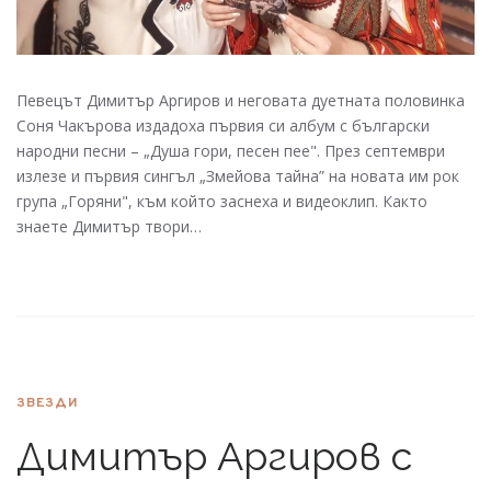
Певецът Димитър Аргиров и неговата дуетната половинка
Соня Чакърова издадоха първия си албум с български
народни песни – „Душа гори, песен пее". През септември
излезе и първия сингъл „Змейова тайна” на новата им рок
група „Горяни", към който заснеха и видеоклип. Както
знаете Димитър твори…
ЗВЕЗДИ
Димитър Аргиров с