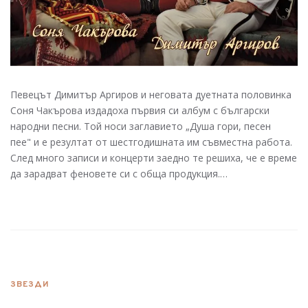
Певецът Димитър Аргиров и неговата дуетната половинка
Соня Чакърова издадоха първия си албум с български
народни песни. Той носи заглавието „Душа гори, песен
пее" и е резултат от шестгодишната им съвместна работа.
След много записи и концерти заедно те решиха, че е време
да зарадват феновете си с обща продукция.…
ЗВЕЗДИ