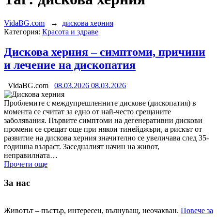
VidaBG.com
→
дискова херния
Категория:
Красота и здраве
Дискова херния – симптоми, причини
и лечение на дископатия
VidaBG.com
08.03.2026
08.03.2026
Проблемите с междупрешленните дискове (дископатия) в
момента се считат за едно от най-често срещаните
заболявания. Първите симптоми на дегенеративни дискови
промени се срещат още при някои тинейджъри, а рискът от
развитие на дискова херния значително се увеличава след 35-
годишна възраст. Заседналият начин на живот,
неправилната…
Прочети още
За нас
Животът – пъстър, интересен, вълнуващ, неочакван.
Повече за