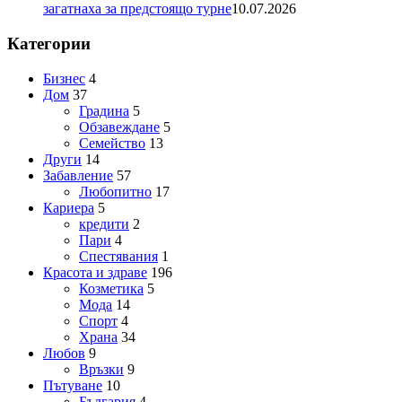
загатнаха за предстоящо турне
10.07.2026
Категории
Бизнес
4
Дом
37
Градина
5
Обзавеждане
5
Семейство
13
Други
14
Забавление
57
Любопитно
17
Кариера
5
кредити
2
Пари
4
Спестявания
1
Красота и здраве
196
Козметика
5
Мода
14
Спорт
4
Храна
34
Любов
9
Връзки
9
Пътуване
10
България
4