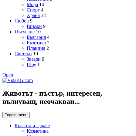
Мода
14
Спорт
4
Храна
34
Любов
9
Връзки
9
Пътуване
10
България
4
Екзотика
2
Планина
2
Светски
10
Звезди
9
Шоу
1
Open
Животът - пъстър, интересен,
вълнуващ, неочакван...
Toggle menu
Красота и здраве
Козметика