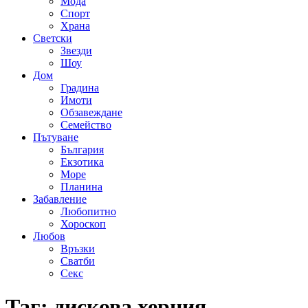
Мода
Спорт
Храна
Светски
Звезди
Шоу
Дом
Градина
Имоти
Обзавеждане
Семейство
Пътуване
България
Екзотика
Море
Планина
Забавление
Любопитно
Хороскоп
Любов
Връзки
Сватби
Секс
Таг:
дискова херния