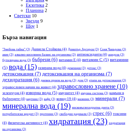
Екзотика
2
Планина
2
Светски
10
Звезди
9
Шоу
1
Бърза навигация
Даниела Стойкова
(4)
"Змейова тайна"
(3)
Димитър Аргиров
(3)
Соня Чакърова
(3)
антиоксиданти
(4)
акне
(3)
алкално-киселинен баланс на организма
(3)
ацидоза
(3)
бъбреци
(6)
витамин С
(5)
витамини
витамин Е
(4)
бутилирана вода
(3)
вода
(15)
(5)
газирана вода
(4)
деменция
(3)
детокс
(3)
детоксикация
(7)
детоксикация на организма
(7)
дехидратация
(6)
дневен прием на вода
(3)
дом
(3)
етапи на детоксикация
(3)
здравословно хранене
(10)
здравословен начин на живот
(4)
изворна вода
(5)
зеленчуци
(4)
имунитет
(4)
камъни в
имунна система
(3)
минерали
(7)
бъбреците
(4)
ковид-19
(4)
картини
(3)
кафе
(3)
мазнини
(3)
минерална вода
(19)
нисковъглехидратна диета
(3)
стрес
(6)
токсини
потребителски кредит
(3)
протеини
(3)
свободни радикали
(3)
хидратация
(23)
(4)
физическа активност
(4)
хидратация
на организма
(3)