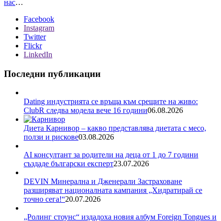
нас
…
Facebook
Instagram
Twitter
Flickr
LinkedIn
Последни публикации
Dating индустрията се връща към срещите на живо:
ClubR следва модела вече 16 години
06.08.2026
Диета Карнивор – какво представлява диетата с месо,
ползи и рискове
03.08.2026
AI консултант за родители на деца от 1 до 7 години
създаде български експерт
23.07.2026
DEVIN Минерална и Дженерали Застраховане
разширяват националната кампания „Хидратирай се
точно сега!“
20.07.2026
„Ролинг стоунс“ издадоха новия албум Foreign Tongues и