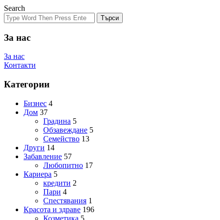
Search
Търси
За нас
За нас
Контакти
Категории
Бизнес
4
Дом
37
Градина
5
Обзавеждане
5
Семейство
13
Други
14
Забавление
57
Любопитно
17
Кариера
5
кредити
2
Пари
4
Спестявания
1
Красота и здраве
196
Козметика
5