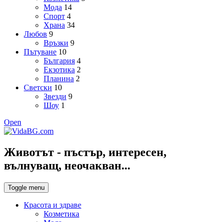
Мода
14
Спорт
4
Храна
34
Любов
9
Връзки
9
Пътуване
10
България
4
Екзотика
2
Планина
2
Светски
10
Звезди
9
Шоу
1
Open
Животът - пъстър, интересен,
вълнуващ, неочакван...
Toggle menu
Красота и здраве
Козметика