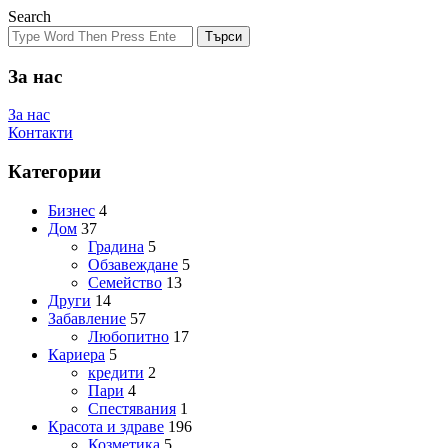
Search
Търси
За нас
За нас
Контакти
Категории
Бизнес
4
Дом
37
Градина
5
Обзавеждане
5
Семейство
13
Други
14
Забавление
57
Любопитно
17
Кариера
5
кредити
2
Пари
4
Спестявания
1
Красота и здраве
196
Козметика
5