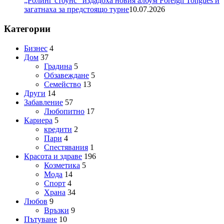
„Ролинг стоунс“ издадоха новия албум Foreign Tongues и
загатнаха за предстоящо турне
10.07.2026
Категории
Бизнес
4
Дом
37
Градина
5
Обзавеждане
5
Семейство
13
Други
14
Забавление
57
Любопитно
17
Кариера
5
кредити
2
Пари
4
Спестявания
1
Красота и здраве
196
Козметика
5
Мода
14
Спорт
4
Храна
34
Любов
9
Връзки
9
Пътуване
10