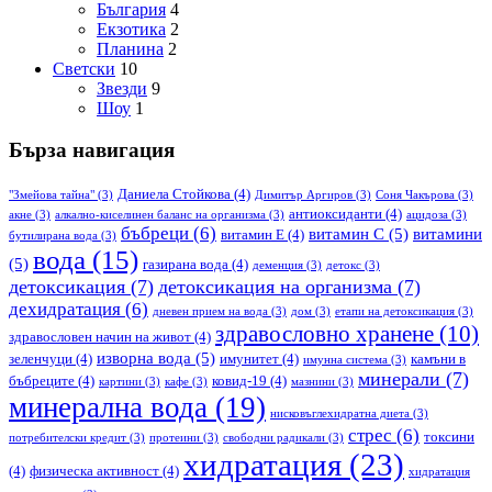
България
4
Екзотика
2
Планина
2
Светски
10
Звезди
9
Шоу
1
Бърза навигация
Даниела Стойкова
(4)
"Змейова тайна"
(3)
Димитър Аргиров
(3)
Соня Чакърова
(3)
антиоксиданти
(4)
акне
(3)
алкално-киселинен баланс на организма
(3)
ацидоза
(3)
бъбреци
(6)
витамин С
(5)
витамини
витамин Е
(4)
бутилирана вода
(3)
вода
(15)
(5)
газирана вода
(4)
деменция
(3)
детокс
(3)
детоксикация
(7)
детоксикация на организма
(7)
дехидратация
(6)
дневен прием на вода
(3)
дом
(3)
етапи на детоксикация
(3)
здравословно хранене
(10)
здравословен начин на живот
(4)
изворна вода
(5)
зеленчуци
(4)
имунитет
(4)
камъни в
имунна система
(3)
минерали
(7)
бъбреците
(4)
ковид-19
(4)
картини
(3)
кафе
(3)
мазнини
(3)
минерална вода
(19)
нисковъглехидратна диета
(3)
стрес
(6)
токсини
потребителски кредит
(3)
протеини
(3)
свободни радикали
(3)
хидратация
(23)
(4)
физическа активност
(4)
хидратация