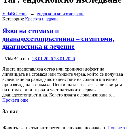
VidaBG.com
→
ендоскопско изследване
Категория:
Красота и здраве
Язва на стомаха и
дванадесетопръстника – симптоми,
диагностика и лечение
VidaBG.com
28.01.2026
28.01.2026
Язвата представлява остър или хроничен дефект на
лигавицата на стомаха или тънките черва, който се получава
вследствие на разяждащото действие на солната киселина,
произвеждана в стомаха. Пептичната язва засяга лигавицата
на стомаха или първата част на тънките черва -
дванадесетопръстника. Когато язвата е локализирана в…
Прочети още
За нас
Животът – пъстър, интересен, вълнуващ, неочакван.
Повече за