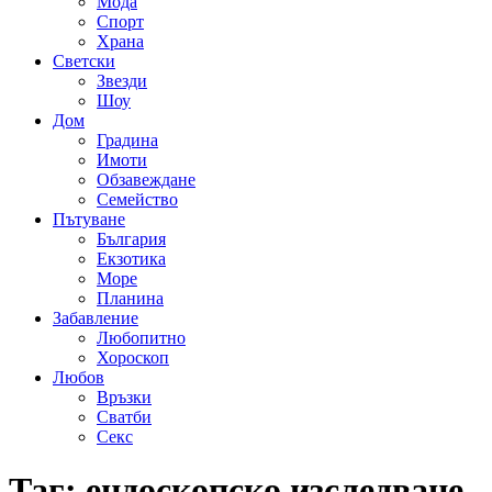
Мода
Спорт
Храна
Светски
Звезди
Шоу
Дом
Градина
Имоти
Обзавеждане
Семейство
Пътуване
България
Екзотика
Море
Планина
Забавление
Любопитно
Хороскоп
Любов
Връзки
Сватби
Секс
Таг:
ендоскопско изследване