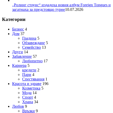
„Ролинг стоунс“ издадоха новия албум Foreign Tongues и
загатнаха за предстоящо турне
10.07.2026
Категории
Бизнес
4
Дом
37
Градина
5
Обзавеждане
5
Семейство
13
Други
14
Забавление
57
Любопитно
17
Кариера
5
кредити
2
Пари
4
Спестявания
1
Красота и здраве
196
Козметика
5
Мода
14
Спорт
4
Храна
34
Любов
9
Връзки
9