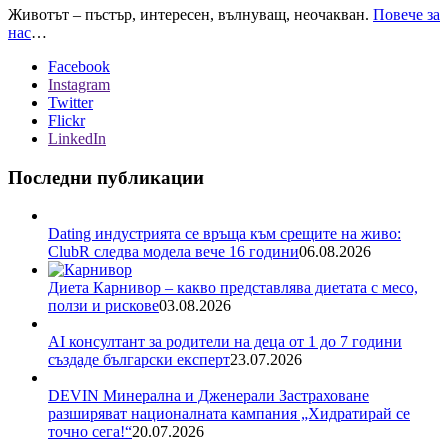
Животът – пъстър, интересен, вълнуващ, неочакван.
Повече за
нас
…
Facebook
Instagram
Twitter
Flickr
LinkedIn
Последни публикации
Dating индустрията се връща към срещите на живо:
ClubR следва модела вече 16 години
06.08.2026
Диета Карнивор – какво представлява диетата с месо,
ползи и рискове
03.08.2026
AI консултант за родители на деца от 1 до 7 години
създаде български експерт
23.07.2026
DEVIN Минерална и Дженерали Застраховане
разширяват националната кампания „Хидратирай се
точно сега!“
20.07.2026