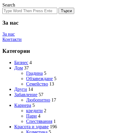
Search
Търси
За нас
За нас
Контакти
Категории
Бизнес
4
Дом
37
Градина
5
Обзавеждане
5
Семейство
13
Други
14
Забавление
57
Любопитно
17
Кариера
5
кредити
2
Пари
4
Спестявания
1
Красота и здраве
196
Козметика
5