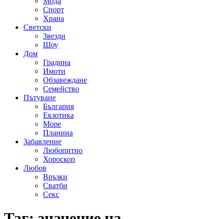
Мода
Спорт
Храна
Светски
Звезди
Шоу
Дом
Градина
Имоти
Обзавеждане
Семейство
Пътуване
България
Екзотика
Море
Планина
Забавление
Любопитно
Хороскоп
Любов
Връзки
Сватби
Секс
Таг:
значение на