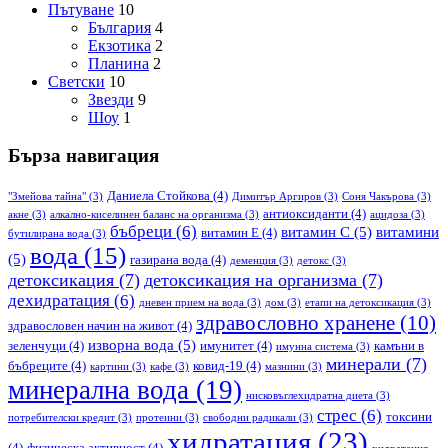
Пътуване
10
България
4
Екзотика
2
Планина
2
Светски
10
Звезди
9
Шоу
1
Бърза навигация
Даниела Стойкова
(4)
"Змейова тайна"
(3)
Димитър Аргиров
(3)
Соня Чакърова
(3)
антиоксиданти
(4)
акне
(3)
алкално-киселинен баланс на организма
(3)
ацидоза
(3)
бъбреци
(6)
витамин С
(5)
витамини
витамин Е
(4)
бутилирана вода
(3)
вода
(15)
(5)
газирана вода
(4)
деменция
(3)
детокс
(3)
детоксикация
(7)
детоксикация на организма
(7)
дехидратация
(6)
дневен прием на вода
(3)
дом
(3)
етапи на детоксикация
(3)
здравословно хранене
(10)
здравословен начин на живот
(4)
изворна вода
(5)
зеленчуци
(4)
имунитет
(4)
камъни в
имунна система
(3)
минерали
(7)
бъбреците
(4)
ковид-19
(4)
картини
(3)
кафе
(3)
мазнини
(3)
минерална вода
(19)
нисковъглехидратна диета
(3)
стрес
(6)
токсини
потребителски кредит
(3)
протеини
(3)
свободни радикали
(3)
хидратация
(23)
(4)
физическа активност
(4)