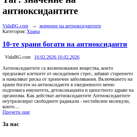
антиоксидантите
VidaBG.com
→
значение на антиоксидантите
Категория:
Храна
10-те храни богати на антиоксиданти
VidaBG.com
10.02.2026
10.02.2026
Антиоксидантите са жизненоважни вещества, които
предпазват клетките от оксидативен стрес, забавят стареенето
и намаляват риска от хронични заболявания. Включването на
храни богати на антиоксиданти в ежедневното меню
подпомага имунитета, детоксикацията и цялостното здраве на
организма. Как действат антиоксидантите Антиоксидантите
неутрализират свободните радикали - нестабилни молекули,
които…
Прочети още
За нас