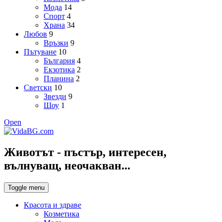
Мода
14
Спорт
4
Храна
34
Любов
9
Връзки
9
Пътуване
10
България
4
Екзотика
2
Планина
2
Светски
10
Звезди
9
Шоу
1
Open
Животът - пъстър, интересен,
вълнуващ, неочакван...
Toggle menu
Красота и здраве
Козметика