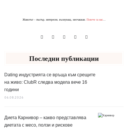
Животът – пъстър, интересен, вълнуващ, неочакван.
Повече за нас
…
Последни публикации
Dating индустрията се връща към срещите
на живо: ClubR следва модела вече 16
години
06.08.2026
Диета Карнивор – какво представлява
диетата с месо, ползи и рискове