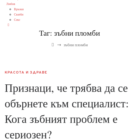
Любов
Връзки
Сватби
Секс
Таг:
зъбни пломби
→
зъбни пломби
КРАСОТА И ЗДРАВЕ
Признаци, че трябва да се
обърнете към специалист:
Кога зъбният проблем е
сериозен?