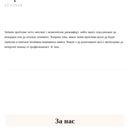
23.11.2024
Зъбните проблеми често започват с незначителен дискомфорт, който много хора решават да
игнорират или да отложат лечението. Въпреки това, някои зъбни проблеми могат да бъдат
сериозни и изискват незабавна медицинска намеса. Важно е да разпознавате кога е необходимо да
потърсите помощ от професионалист. В тази…
За нас