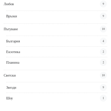
Любов
9
Връзки
9
Пътуване
10
България
4
Екзотика
2
Планина
2
Светски
10
Звезди
9
Шоу
1