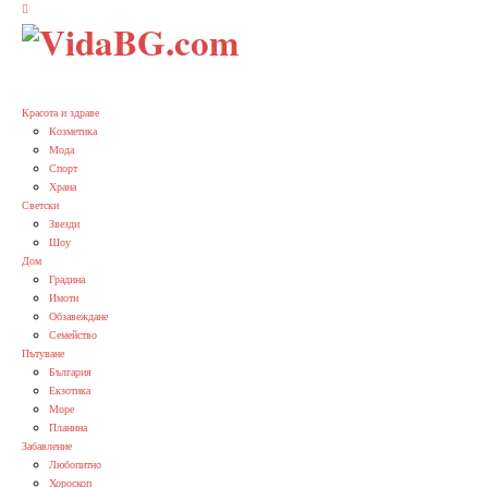
Красота и здраве
Козметика
Мода
Спорт
Храна
Светски
Звезди
Шоу
Дом
Градина
Имоти
Обзавеждане
Семейство
Пътуване
България
Екзотика
Море
Планина
Забавление
Любопитно
Хороскоп