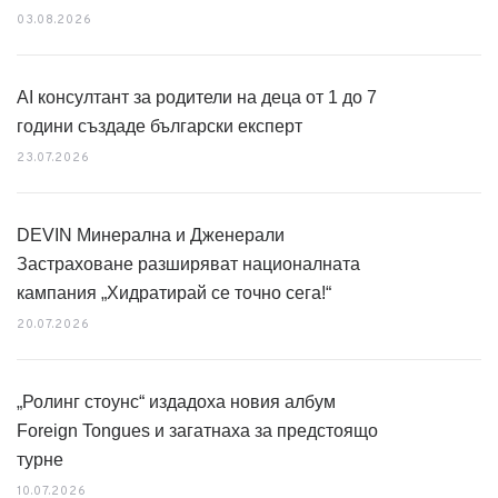
03.08.2026
AI консултант за родители на деца от 1 до 7
години създаде български експерт
23.07.2026
DEVIN Минерална и Дженерали
Застраховане разширяват националната
кампания „Хидратирай се точно сега!“
20.07.2026
„Ролинг стоунс“ издадоха новия албум
Foreign Tongues и загатнаха за предстоящо
турне
10.07.2026