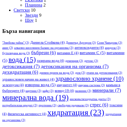
Планина
2
Светски
10
Звезди
9
Шоу
1
Бърза навигация
Даниела Стойкова
(4)
"Змейова тайна"
(3)
Димитър Аргиров
(3)
Соня Чакърова
(3)
антиоксиданти
(4)
акне
(3)
алкално-киселинен баланс на организма
(3)
ацидоза
(3)
бъбреци
(6)
витамин С
(5)
витамини
витамин Е
(4)
бутилирана вода
(3)
вода
(15)
(5)
газирана вода
(4)
деменция
(3)
детокс
(3)
детоксикация
(7)
детоксикация на организма
(7)
дехидратация
(6)
дневен прием на вода
(3)
дом
(3)
етапи на детоксикация
(3)
здравословно хранене
(10)
здравословен начин на живот
(4)
изворна вода
(5)
зеленчуци
(4)
имунитет
(4)
камъни в
имунна система
(3)
минерали
(7)
бъбреците
(4)
ковид-19
(4)
картини
(3)
кафе
(3)
мазнини
(3)
минерална вода
(19)
нисковъглехидратна диета
(3)
стрес
(6)
токсини
потребителски кредит
(3)
протеини
(3)
свободни радикали
(3)
хидратация
(23)
(4)
физическа активност
(4)
хидратация
на организма
(3)