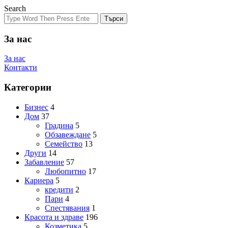
Search
Търси
За нас
За нас
Контакти
Категории
Бизнес
4
Дом
37
Градина
5
Обзавеждане
5
Семейство
13
Други
14
Забавление
57
Любопитно
17
Кариера
5
кредити
2
Пари
4
Спестявания
1
Красота и здраве
196
Козметика
5