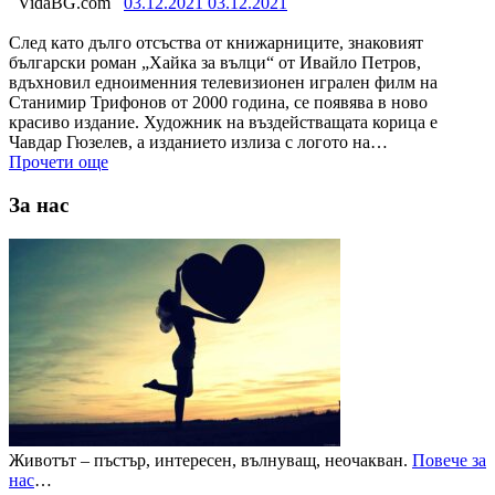
VidaBG.com
03.12.2021
03.12.2021
След като дълго отсъства от книжарниците, знаковият
български роман „Хайка за вълци“ от Ивайло Петров,
вдъхновил едноименния телевизионен игрален филм на
Станимир Трифонов от 2000 година, се появява в ново
красиво издание. Художник на въздействащата корица е
Чавдар Гюзелев, а изданието излиза с логото на…
Прочети още
За нас
Животът – пъстър, интересен, вълнуващ, неочакван.
Повече за
нас
…