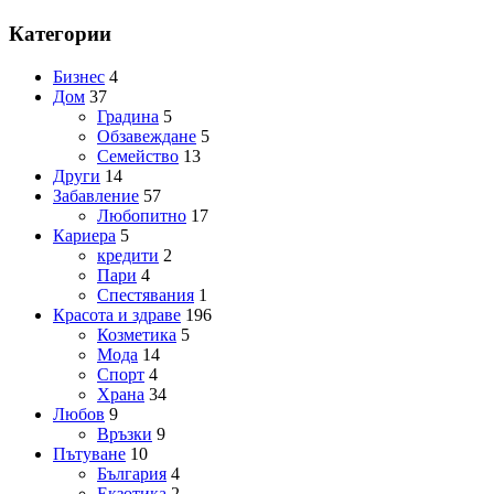
Категории
Бизнес
4
Дом
37
Градина
5
Обзавеждане
5
Семейство
13
Други
14
Забавление
57
Любопитно
17
Кариера
5
кредити
2
Пари
4
Спестявания
1
Красота и здраве
196
Козметика
5
Мода
14
Спорт
4
Храна
34
Любов
9
Връзки
9
Пътуване
10
България
4
Екзотика
2