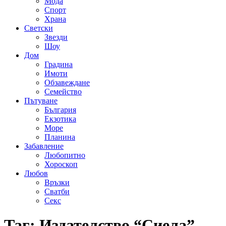
Мода
Спорт
Храна
Светски
Звезди
Шоу
Дом
Градина
Имоти
Обзавеждане
Семейство
Пътуване
България
Екзотика
Море
Планина
Забавление
Любопитно
Хороскоп
Любов
Връзки
Сватби
Секс
Таг:
Издателство “Сиела”