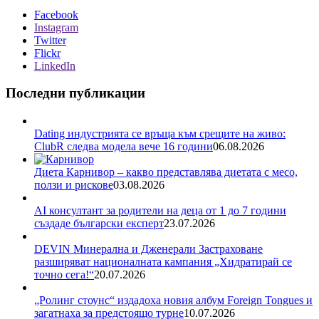
Facebook
Instagram
Twitter
Flickr
LinkedIn
Последни публикации
Dating индустрията се връща към срещите на живо:
ClubR следва модела вече 16 години
06.08.2026
Диета Карнивор – какво представлява диетата с месо,
ползи и рискове
03.08.2026
AI консултант за родители на деца от 1 до 7 години
създаде български експерт
23.07.2026
DEVIN Минерална и Дженерали Застраховане
разширяват националната кампания „Хидратирай се
точно сега!“
20.07.2026
„Ролинг стоунс“ издадоха новия албум Foreign Tongues и
загатнаха за предстоящо турне
10.07.2026