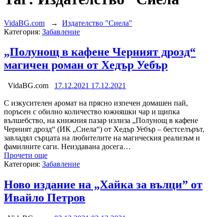
VidaBG.com
→
Издателство "Сиела"
Категория:
Забавление
„Полунощ в кафене Черният дрозд“
магичен роман от Хедър Уебър
VidaBG.com
17.12.2021
17.12.2021
С изкусителен аромат на прясно изпечен домашен пай,
поръсен с обилно количество южняшки чар и щипка
вълшебство, на книжния пазар излиза „Полунощ в кафене
Черният дрозд“ (ИК „Сиела“) от Хедър Уебър – бестселърът,
завладял сърцата на любителите на магическия реализъм и
фамилните саги. Неиздавана досега…
Прочети още
Категория:
Забавление
Ново издание на „Хайка за вълци” от
Ивайло Петров