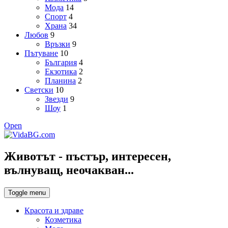
Мода
14
Спорт
4
Храна
34
Любов
9
Връзки
9
Пътуване
10
България
4
Екзотика
2
Планина
2
Светски
10
Звезди
9
Шоу
1
Open
Животът - пъстър, интересен,
вълнуващ, неочакван...
Toggle menu
Красота и здраве
Козметика