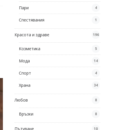
Пари
4
Спестявания
1
Красота и здраве
196
Козметика
5
Мода
14
Спорт
4
Храна
34
Любов
8
Връзки
8
Пътуване
10