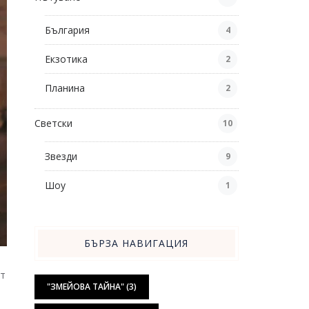
България
4
Екзотика
2
Планина
2
Светски
10
Звезди
9
Шоу
1
БЪРЗА НАВИГАЦИЯ
ят
"ЗМЕЙОВА ТАЙНА"
(3)
и
е