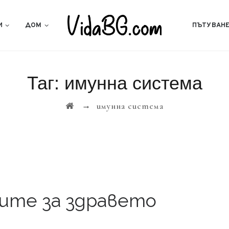
И
ДОМ
ПЪТУВАН
Таг:
имунна система
→
имунна система
зите за здравето