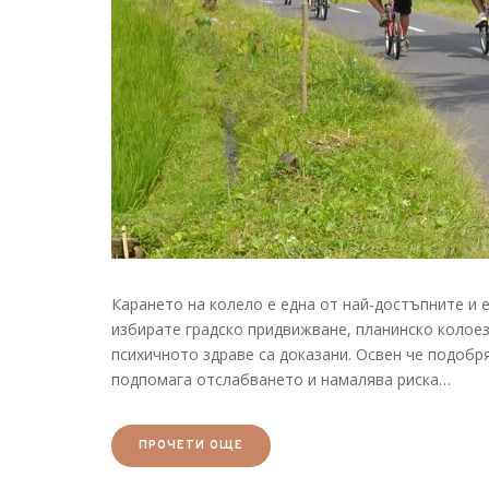
Карането на колело е една от най-достъпните и
избирате градско придвижване, планинско колое
психичното здраве са доказани. Освен че подоб
подпомага отслабването и намалява риска…
ПРОЧЕТИ ОЩЕ