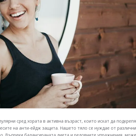
улярни сред хората в активна възраст, които искат да подкреп
есите на анти-ейдж защита. Нашето тяло се нуждае от различн
но. Въпреки балансираната диета и редовните упражнения, мож