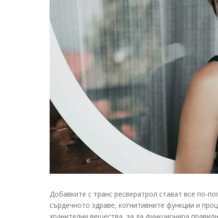
Добавките с транс ресвератрол стават все по-поп
сърдечното здраве, когнитивните функции и проц
хранителни вещества, за да функционира правил