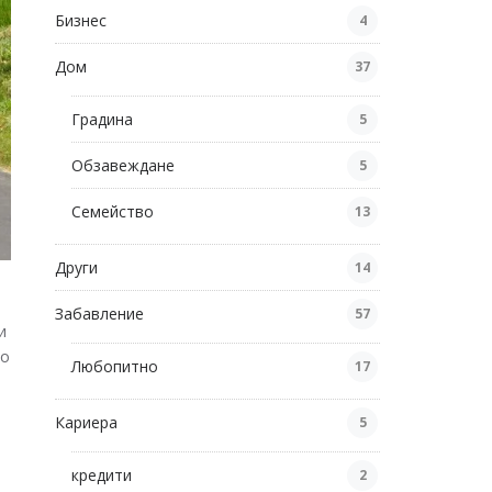
Бизнес
4
Дом
37
Градина
5
Обзавеждане
5
Семейство
13
Други
14
Забавление
57
и
то
Любопитно
17
Кариера
5
кредити
2