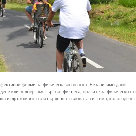
 ефективни форми на физическа активност. Независимо дали
здене или велоергометър във фитнеса, ползите за физическото 
рява издръжливостта и сърдечно-съдовата система, колоездене