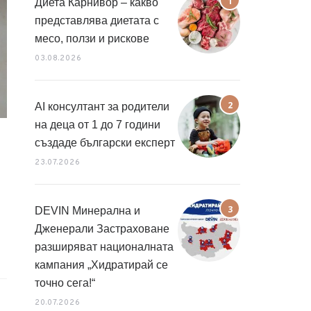
Диета Карнивор – какво
представлява диетата с
месо, ползи и рискове
03.08.2026
AI консултант за родители
на деца от 1 до 7 години
създаде български експерт
23.07.2026
DEVIN Минерална и
Дженерали Застраховане
разширяват националната
кампания „Хидратирай се
точно сега!“
20.07.2026