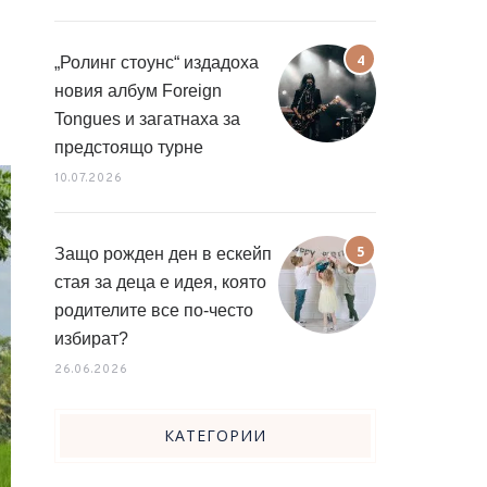
„Ролинг стоунс“ издадоха
новия албум Foreign
Tongues и загатнаха за
предстоящо турне
10.07.2026
Защо рожден ден в ескейп
стая за деца е идея, която
родителите все по-често
избират?
26.06.2026
КАТЕГОРИИ