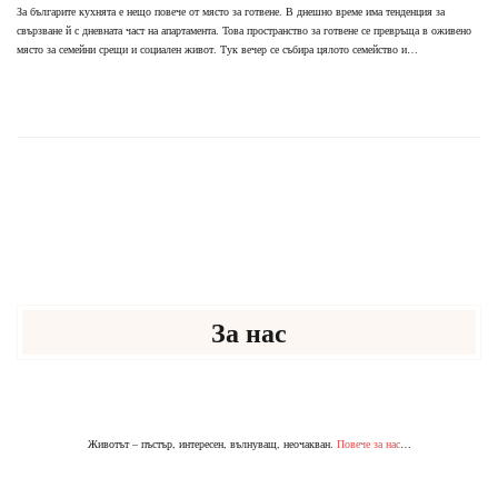
За българите кухнята е нещо повече от място за готвене. В днешно време има тенденция за
свързване й с дневната част на апартамента. Това пространство за готвене се превръща в оживено
място за семейни срещи и социален живот. Тук вечер се събира цялото семейство и…
За нас
Животът – пъстър, интересен, вълнуващ, неочакван.
Повече за нас
…