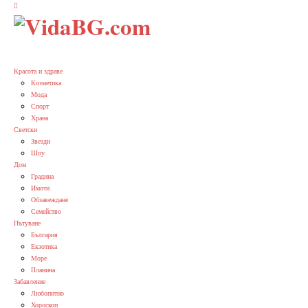
Красота и здраве
Козметика
Мода
Спорт
Храна
Светски
Звезди
Шоу
Дом
Градина
Имоти
Обзавеждане
Семейство
Пътуване
България
Екзотика
Море
Планина
Забавление
Любопитно
Хороскоп