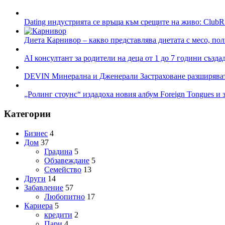
Dating индустрията се връща към срещите на живо: ClubR
Диета Карнивор – какво представлява диетата с месо, пол
AI консултант за родители на деца от 1 до 7 години създа
DEVIN Минерална и Дженерали Застраховане разширяват 
„Ролинг стоунс“ издадоха новия албум Foreign Tongues и 
Категории
Бизнес
4
Дом
37
Градина
5
Обзавеждане
5
Семейство
13
Други
14
Забавление
57
Любопитно
17
Кариера
5
кредити
2
Пари
4