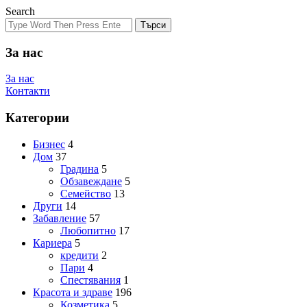
Search
Търси
За нас
За нас
Контакти
Категории
Бизнес
4
Дом
37
Градина
5
Обзавеждане
5
Семейство
13
Други
14
Забавление
57
Любопитно
17
Кариера
5
кредити
2
Пари
4
Спестявания
1
Красота и здраве
196
Козметика
5