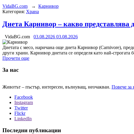
VidaBG.com
→
Карнивор
Категория:
Храна
Диета Карнивор – какво представлява ди
VidaBG.com
03.08.2026
03.08.2026
Диетата с месо, наричана още диета Карнивор (Carnivore), пре
други храни. Карнивор диетата се определя като най-строгата 
Прочети още
За нас
Животът – пъстър, интересен, вълнуващ, неочакван.
Повече за 
Facebook
Instagram
Twitter
Flickr
LinkedIn
Последни публикации