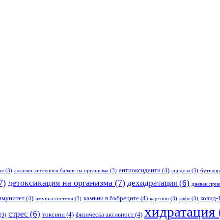
антиоксиданти
(4)
не
(3)
алкално-киселинен баланс на организма
(3)
ацидоза
(3)
бутилир
7)
детоксикация на организма
(7)
дехидратация
(6)
дневен прие
имунитет
(4)
камъни в бъбреците
(4)
ковид-
имунна система
(3)
картини
(3)
кафе
(3)
хидратация
стрес
(6)
токсини
(4)
физическа активност
(4)
(3)