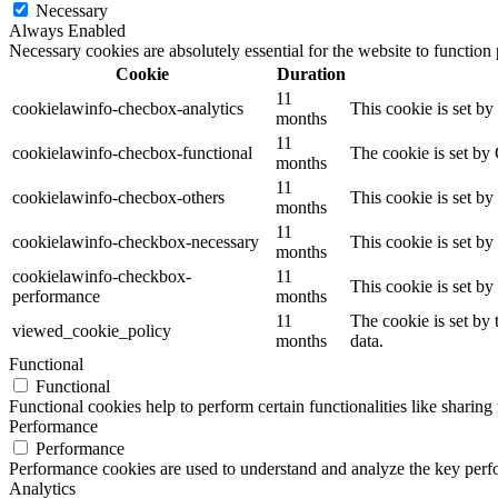
Necessary
Always Enabled
Necessary cookies are absolutely essential for the website to function
Cookie
Duration
11
cookielawinfo-checbox-analytics
This cookie is set b
months
11
cookielawinfo-checbox-functional
The cookie is set by
months
11
cookielawinfo-checbox-others
This cookie is set b
months
11
cookielawinfo-checkbox-necessary
This cookie is set b
months
cookielawinfo-checkbox-
11
This cookie is set b
performance
months
11
The cookie is set by
viewed_cookie_policy
months
data.
Functional
Functional
Functional cookies help to perform certain functionalities like sharing 
Performance
Performance
Performance cookies are used to understand and analyze the key perfor
Analytics