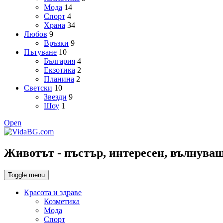
Мода
14
Спорт
4
Храна
34
Любов
9
Връзки
9
Пътуване
10
България
4
Екзотика
2
Планина
2
Светски
10
Звезди
9
Шоу
1
Open
Животът - пъстър, интересен, вълнуващ,
Toggle menu
Красота и здраве
Козметика
Мода
Спорт