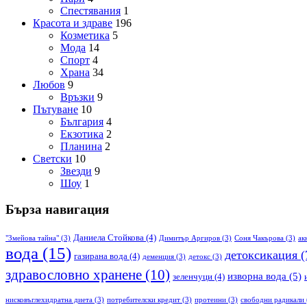
Спестявания
1
Красота и здраве
196
Козметика
5
Мода
14
Спорт
4
Храна
34
Любов
9
Връзки
9
Пътуване
10
България
4
Екзотика
2
Планина
2
Светски
10
Звезди
9
Шоу
1
Бърза навигация
Даниела Стойкова
(4)
"Змейова тайна"
(3)
Димитър Аргиров
(3)
Соня Чакърова
(3)
ак
вода
(15)
детоксикация
(
газирана вода
(4)
деменция
(3)
детокс
(3)
здравословно хранене
(10)
изворна вода
(5)
зеленчуци
(4)
нисковъглехидратна диета
(3)
потребителски кредит
(3)
протеини
(3)
свободни радикали