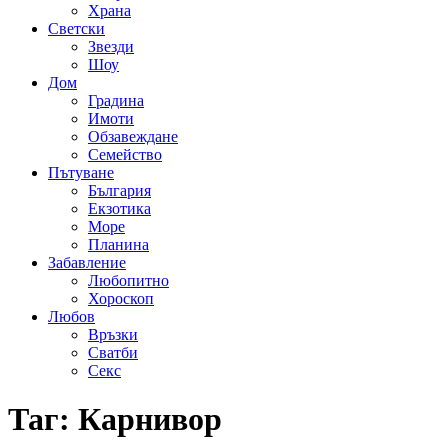
Храна
Светски
Звезди
Шоу
Дом
Градина
Имоти
Обзавеждане
Семейство
Пътуване
България
Екзотика
Море
Планина
Забавление
Любопитно
Хороскоп
Любов
Връзки
Сватби
Секс
Таг:
Карнивор