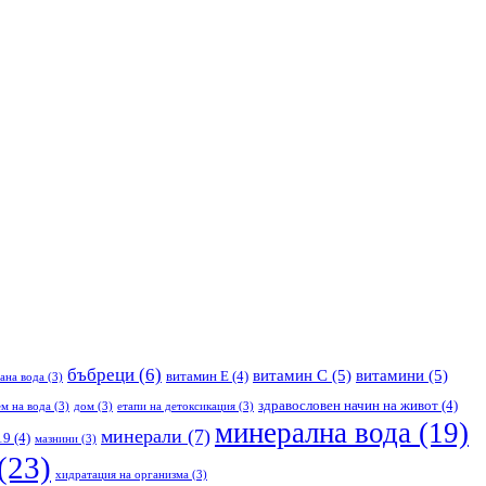
бъбреци
(6)
витамин С
(5)
витамини
(5)
витамин Е
(4)
ана вода
(3)
здравословен начин на живот
(4)
м на вода
(3)
дом
(3)
етапи на детоксикация
(3)
минерална вода
(19)
минерали
(7)
19
(4)
мазнини
(3)
(23)
хидратация на организма
(3)