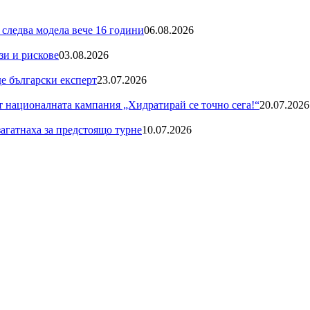
 следва модела вече 16 години
06.08.2026
зи и рискове
03.08.2026
де български експерт
23.07.2026
националната кампания „Хидратирай се точно сега!“
20.07.2026
загатнаха за предстоящо турне
10.07.2026