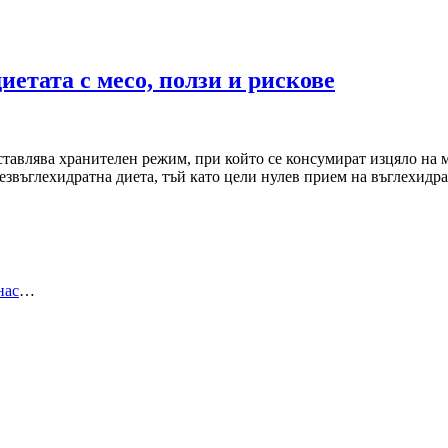
етата с месо, ползи и рискове
дставлява хранителен режим, при който се консумират изцяло на
безвъглехидратна диета, тъй като цели нулев прием на въглехидр
нас
…