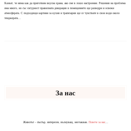
Казват, че няма как да приготвим вкусна храна, ако сме в лошо настроение. Решения на проблема
има много, но със сигурност правилната декорация в помещението ще разведри и освежи
атмосферата. С подходящи картини за кухня и трапезария ще се чувствате в свои води около
тенджерата…
За нас
Животът – пъстър, интересен, вълнуващ, неочакван.
Повече за нас
…