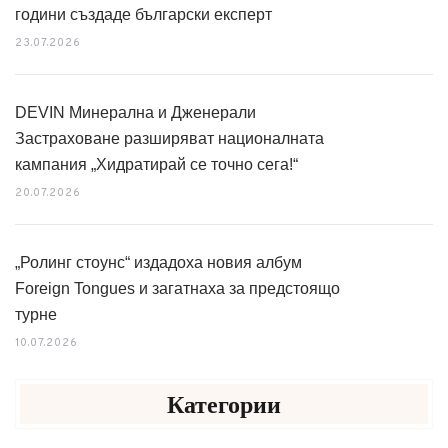
години създаде български експерт
23.07.2026
DEVIN Минерална и Дженерали
Застраховане разширяват националната
кампания „Хидратирай се точно сега!“
20.07.2026
„Ролинг стоунс“ издадоха новия албум
Foreign Tongues и загатнаха за предстоящо
турне
10.07.2026
Категории