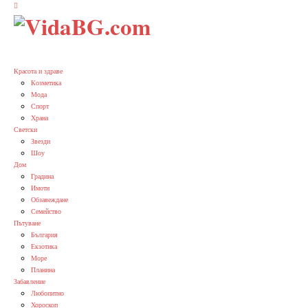
Красота и здраве
Козметика
Мода
Спорт
Храна
Светски
Звезди
Шоу
Дом
Градина
Имоти
Обзавеждане
Семейство
Пътуване
България
Екзотика
Море
Планина
Забавление
Любопитно
Хороскоп